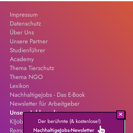
Impressum
Datenschutz
Über Uns
Unsere Partner
Studienführer
Academy
Thema Tierschutz
Thema NGO
Lexikon
NachhaltigeJobs - Das E-Book
Newsletter für Arbeitgeber
Unsere Jobboards
KIJobs.de
Der berühmte (& kostenlose!)
RemoteJobs.de
NachhaltigeJobs-Newsletter