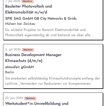
7. Juli 2026
Wallboxen benötigen, kommst du ins Spiel. Deine Aufgabe
Stepstone
Bauleiter Photovoltaik und
ist es, diese Situation sauber zu führen: Verstehen, erklären,
Elektromobilität m/w/d
Vertrauen schaffen, Angebot platzieren und den Abschluss
sichern. Echter Impact im Bestandsmarkt: Du hilfst
SPIE SAG GmbH GB City Networks & Grids
Hausbesitzer:innen, bestehende PV-, Speicher-,
Mülsen bei Zwickau
Wärmepumpen- oder Wallbox-Systeme fit für Heartbeat AI
Du wickelst Projekte im Bereich Elektromobilität und
und Dynamic Pulse zu machen. Keine Kaltakquise: Du
Photovoltaik eigenständig ab und betreust sie über alle
sprichst mit warmen Leads, Bestandskund:innen und
Projektphasen hinweg. Die Verantwortung für deine
Interessent:innen, die bereits Kontakt zu 1KOMMA5° hatten
Baustellen, die Disposition von Personal und Material sowie
und Heartbeat AI nutzen wollen.
6. Juli 2026
die Steuerung von Subauftragnehmern liegt in Deinem
Stepstone
Business Development Manager
Aufgabenbereich. Du stellst sicher, dass die Projektziele
Klimaschutz (d/m/w)
erreicht werden – insbesondere eine wirtschaftliche und
termingerechte Abwicklung sowie die Einhaltung aller
atmosfair gGmbH
Arbeitssicherheitsvorschriften. Du verfolgst das Service- und
Berlin
Wartungsgeschäft, planst und koordinierst Einsätze, schließt
Sie erarbeiten selbstständig Klimaschutzkonzepte entlang der
Wartungsverträge ab und betreust unsere Kunden im Betrieb
Leitlinie „Vermeiden vor Reduzieren vor Kompensieren
ihrer Anlagen.
22. Juni 2026
Stepstone
Werkstudent*in Umweltbildung und