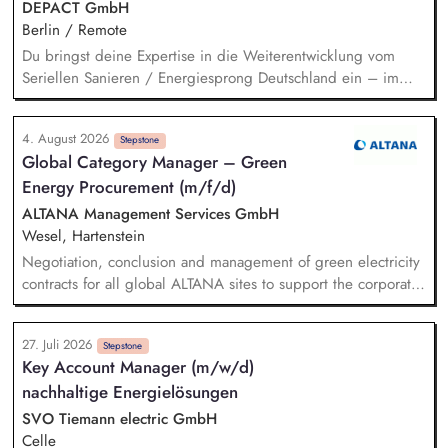
DEPACT GmbH
Berlin / Remote
Du bringst deine Expertise in die Weiterentwicklung vom
Seriellen Sanieren / Energiesprong Deutschland ein – im
engen Austausch u.a. mit der dena, mit Blick auf
Markthochlauf und Support im regulatorischen Umfeld und
4. August 2026
der Stakeholder. Business-Development-Standbein: Du
Stepstone
Global Category Manager – Green
akquirierst und verantwortest eigenständig Projekte für unser
Energy Procurement (m/f/d)
Vorqualifizierungs-Tool CoPilot und entwickelst /
implementierst die Skalierung. Du qualifizierst zudem
ALTANA Management Services GmbH
Bauunternehmen und Systemanbieter als Angebotspartner.
Wesel, Hartenstein
Negotiation, conclusion and management of green electricity
contracts for all global ALTANA sites to support the corporate
target of achieving 100% renewable electricity sourcing.
Monitoring regulatory developments and market requirements
27. Juli 2026
related to green electricity procurement (e.g., GHG Protocol)
Stepstone
Key Account Manager (m/w/d)
and integrating relevant aspects into the company's energy
nachhaltige Energielösungen
procurement strategy in close collaboration with Corporate
Sustainability and EHSR. Development and implementation of
SVO Tiemann electric GmbH
an energy data management framework to ensure
Celle