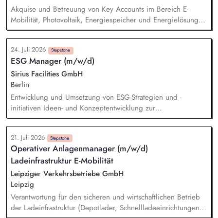
transparency regarding energy consumption, suppliers,
Akquise und Betreuung von Key Accounts im Bereich E-
procurement costs and sustainability-related KPIs through
Mobilität, Photovoltaik, Energiespeicher und Energielösungen
digitalized reporting structures.
Aufbau langfristiger Kundenbeziehungen sowie aktive
Neukundengewinnung Identifikation neuer Marktpotenziale
24. Juli 2026
inkl. Markt- und Wettbewerbsanalyse zur Weiterentwicklung
Stepstone
ESG Manager (m/w/d)
des Produkt- und Leistungsportfolios Beratung von Kunden zu
technischen und wirtschaftlichen Lösungen im E-Mobilität,
Sirius Facilities GmbH
PV/Speicher-Bereich Erstellung von Angeboten und
Berlin
Kalkulationen sowie Durchführen von Vertragsverhandlungen
Entwicklung und Umsetzung von ESG-Strategien und -
Koordination von Projekten in Zusammenarbeit mit Technik,
initiativen Ideen- und Konzeptentwicklung zur
Planung und Montage
Dekarbonisierung der Gewerbeparks Budgetierung konkreter
Nachhaltigkeitsmaßnahmen und Bewertung des CRREM-
21. Juli 2026
Pfades Machbarkeitsstudien und technische Vorprüfung für
Stepstone
Operativer Anlagenmanager (m/w/d)
PV-, LED- und Heizungsprojekte Unterstützung bei der
Ladeinfrastruktur E-Mobilität
Gebäudezertifizierung nach gängigen
Nachhaltigkeitsstandards Erstellung von Reports und
Leipziger Verkehrsbetriebe GmbH
Präsentationen für interne und externe Stakeholder
Leipzig
Verantwortung für den sicheren und wirtschaftlichen Betrieb
der Ladeinfrastruktur (Depotlader, Schnellladeeinrichtungen