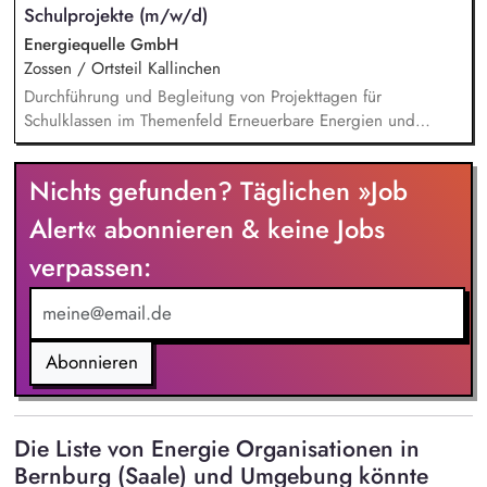
Schulprojekte (m/w/d)
Energiequelle GmbH
Zossen / Ortsteil Kallinchen
Durchführung und Begleitung von Projekttagen für
Schulklassen im Themenfeld Erneuerbare Energien und
Klimawandel Vermittlung von Inhalten durch Präsentationen,
spielerische Übungen und einfache Experimente Betreuung
Nichts gefunden? Täglichen »Job
von Besuchergruppen sowie Durchführung von Führungen in
Windenergieanlagen (ohne Aufstieg) Sicherstellung eines
Alert« abonnieren & keine Jobs
reibungslosen Ablaufs inkl. Vor- und Nachbereitung der
verpassen:
Programminhalte Mitgestaltung eines positiven und
nachhaltigen Lernerlebnisses gemeinsam mit dem Team vor
Ort Erstellung von Content für Social Media zur Begleitung
der Projekte und Einblicke in die Bildungsarbeit
Abonnieren
Die Liste von Energie Organisationen in
Bernburg (Saale) und Umgebung könnte