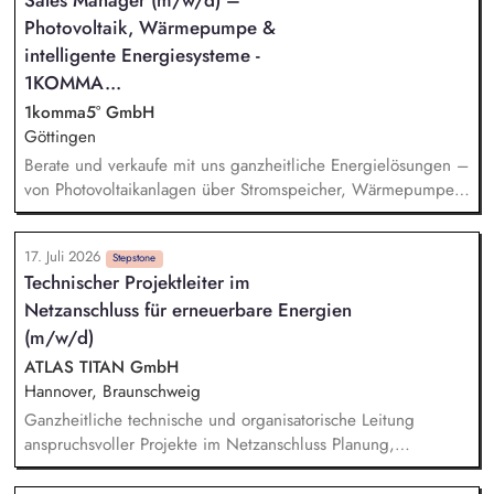
Sales Manager (m/w/d) –
und Umsetzung von wirkungsvollen Klimaschutz-
Photovoltaik, Wärmepumpe &
Sofortmaßnahmen Durchführung eines zivilgesellschaftlichen
Prozesses für die Konzepterstellung (Workshops,
intelligente Energiesysteme -
Ideensammlung mit Bürger/innen) Integration des
1KOMMA...
Klimaschutzes in die Verwaltungsabläufe
1komma5° GmbH
Vernetzung/Kooperation mit anderen lokalen
Göttingen
Klimaschutzakteuren
Berate und verkaufe mit uns ganzheitliche Energielösungen –
von Photovoltaikanlagen über Stromspeicher, Wärmepumpen
und Wallboxen bis hin zu unserem intelligenten
Energiemanagementsystem „Heartbeat
17. Juli 2026
Stepstone
Technischer Projektleiter im
Netzanschluss für erneuerbare Energien
(m/w/d)
ATLAS TITAN GmbH
Hannover, Braunschweig
Ganzheitliche technische und organisatorische Leitung
anspruchsvoller Projekte im Netzanschluss Planung,
Strukturierung und Überwachung der Projektabläufe
einschließlich Kosten, Termine, Qualität, Risiken und