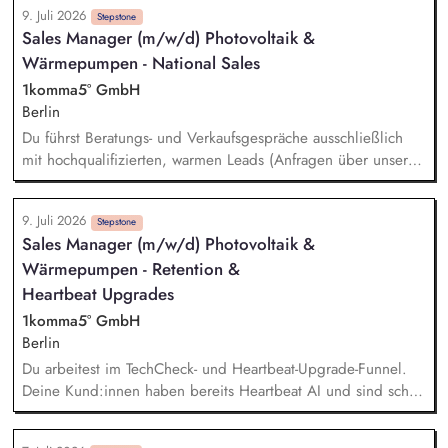
9. Juli 2026
Ressourcen Steuerung der Entwurfs-, Genehmigungs- und
Stepstone
Sales Manager (m/w/d) Photovoltaik &
Ausführungsplanung einschließlich der Prüfung und
Wärmepumpen - National Sales
Qualitätssicherung technischer Planungsunterlagen
Entwicklung, Bewertung und Abstimmung technischer
1komma5° GmbH
Anlagen- und Netzanschlusskonzepte Koordination der
Berlin
beteiligten Fachdisziplinen und Sicherstellung klar definierter
Du führst Beratungs- und Verkaufsgespräche ausschließlich
Aufgaben, Verantwortlichkeiten und Schnittstellen
mit hochqualifizierten, warmen Leads (Anfragen über unsere
Website) oder fasst bei Interessenten nach, die bereits
Kontakt zu uns hatten (Reaktivierung). Der komplette Sales-
9. Juli 2026
Cycle: Vom ersten Videocall über die Erstellung passgenauer
Stepstone
Sales Manager (m/w/d) Photovoltaik &
Angebote bis zur digitalen Vertragsunterschrift begleitest Du
Wärmepumpen - Retention &
Deine Kunden. Dein Ziel ist es, für jeden Kunden die
perfekte, individuelle Lösung zu finden und den Abschluss
Heartbeat Upgrades
zu sichern.
1komma5° GmbH
Berlin
Du arbeitest im TechCheck- und Heartbeat-Upgrade-Funnel.
Deine Kund:innen haben bereits Heartbeat AI und sind schon
im 1KOMMA5° Kosmos. Sollte es noch zusätzliche kompatible
Hardware, zum Beispiel Speicher, Wechselrichter oder