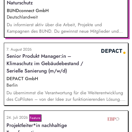
Naturschutz
BUNDconnect GmbH
Deutschlandweit
Du informierst aktiv über die Arbeit, Projekte und
Kampagnen des BUND. Du gewinnst neue Mitglieder und
stärkst damit langfristig den Umwelt- und Naturschutz. Du
beantwortest Fragen zu Umwelt-, Arten- und Klimaschutz nach
7. August 2026
bestem Wissen und Gewissen. Du unterstützt Kampagnen
Senior Produkt Manager:in –
und Aktionen, beispielsweise durch das Sammeln von
Klimaschutz im Gebäudebestand /
Unterschriften für Petitionen.
Serielle Sanierung (m/w/d)
DEPACT GmbH
Berlin
Du übernimmst die Verantwortung für die Weiterentwicklung
des CoPiloten – von der Idee zur funktionierenden Lösung.
Im Zentrum stehen die Umsetzung und Implementierung: Du
verstehst die zugrunde liegenden Prozesse, optimierst sie,
24. Juli 2026
Feature
und entwickelst daraus unser Produkt weiter, zusammen mit
Projektleiter*in nachhaltige
unseren Partnern der Branche.