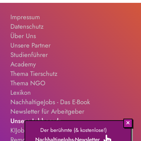
Impressum
Datenschutz
Über Uns
Unsere Partner
Studienführer
Academy
Thema Tierschutz
Thema NGO
Lexikon
NachhaltigeJobs - Das E-Book
Newsletter für Arbeitgeber
Unsere Jobboards
KIJobs.de
Der berühmte (& kostenlose!)
RemoteJobs.de
NachhaltigeJobs-Newsletter