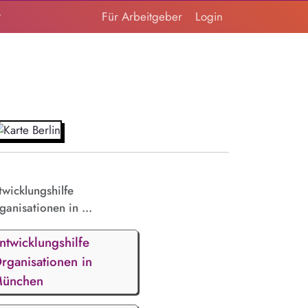
t
Für Arbeitgeber
Login
twicklungshilfe
ganisationen in ...
ntwicklungshilfe
rganisationen in
ünchen