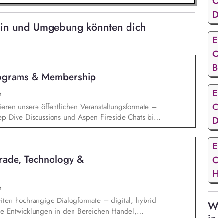
O
D
erlin und Umgebung könnten dich
E
O
B
rograms & Membership
E
n
O
ieren unsere öffentlichen Veranstaltungsformate –
ep Dive Discussions und Aspen Fireside Chats bis
D
spen Summer Party, der Aspen Gala und neuen
ren aktuelle politische Themen und gewinnen
E
ionspartnerinnen aus Politik, Wirtschaft,
Trade, Technology &
O
aft.
H
n
iten hochrangige Dialogformate – digital, hybrid
We
elle Entwicklungen in den Bereichen Handel,