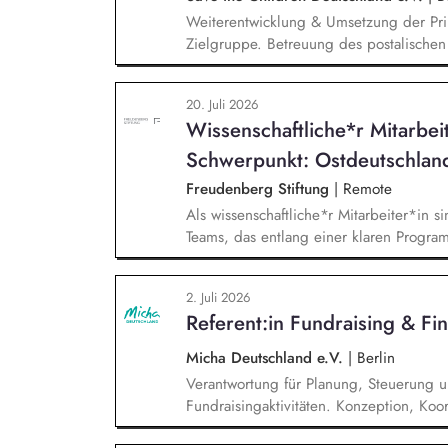
Weiterentwicklung & Umsetzung der Pri
Zielgruppe. Betreuung des postalische
und Spendenaufrufe sowie der Print Kom
Produktion von Content für die Print 
20. Juli 2026
Team Brand, Content & Publikationen. R
Wissenschaftliche*r Mitarbei
andere Kanäle und Medien.
Schwerpunkt: Ostdeutschlan
Freudenberg Stiftung
|
Remote
Als wissenschaftliche*r Mitarbeiter*in si
Teams, das entlang einer klaren Programm
Sie unterstützen die Geschäftsführung 
entwickeln dabei die Internationalisierun
2. Juli 2026
wissenschaftliche Erkenntnisse in allt
Referent:in Fundraising & Fi
Stiftungsprogrammatik.
Micha Deutschland e.V.
|
Berlin
Verantwortung für Planung, Steuerung 
Fundraisingaktivitäten. Konzeption, Koo
Fundraisingkampagnen (z. B. Frühjahr, 