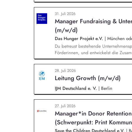
Technologie, Geopolitik und wirtschaftli
Veranstaltungen, Hintergrundgespräche, 
31. Juli 2026
Sie identifizieren und gewinnen Referen
Manager Fundraising & Unte
Wirtschaft, Wissenschaft und Zivilgesells
(m/w/d)
Das Hunger Projekt e.V.
|
München oder
Du betreust bestehende Unternehmenspa
Förderinnen, und entwickelst die Zusamm
neue Unternehmen und Förderer & Förder
setzt Fundraising-Maßnahmen eigenstän
28. Juli 2026
arbeitest eng mit der Landesdirektion
Leitung Growth (m/w/d)
zusammen.
IJM Deutschland e. V.
|
Berlin
27. Juli 2026
Manager*in Donor Retentio
(Schwerpunkt: Print Kommun
Save the Children Deutschland e.V.
|
Be