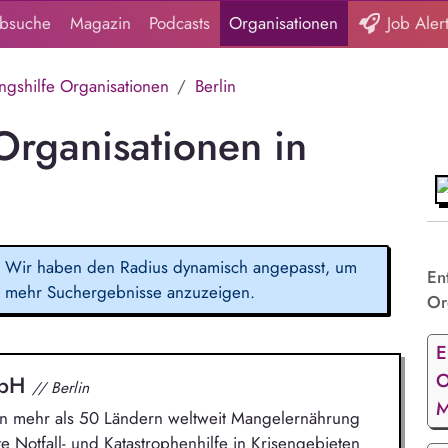
obsuche
Magazin
Podcasts
Organisationen
Job Aler
ngshilfe Organisationen
Berlin
Organisationen in
Wir haben den Radius dynamisch angepasst, um
En
mehr Suchergebnisse anzuzeigen.
Or
E
O
mbH
// Berlin
M
 in mehr als 50 Ländern weltweit Mangelernährung
e Notfall- und Katastrophenhilfe in Krisengebieten