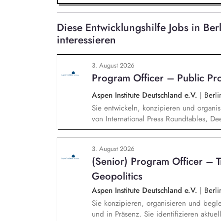
Diese Entwicklungshilfe Jobs in B
interessieren
3. August 2026
Program Officer – Public P
Aspen Institute Deutschland e.V.
|
Berli
Sie entwickeln, konzipieren und organis
von International Press Roundtables, De
hin zu besonderen Formaten wie der A
Veranstaltungsformaten. Sie identifizie
3. August 2026
hochrangige Referentinnen sowie Diskuss
(Senior) Program Officer – 
Wissenschaft, Medien und Zivilgesellsch
Geopolitics
Aspen Institute Deutschland e.V.
|
Berli
Sie konzipieren, organisieren und begle
und in Präsenz. Sie identifizieren aktu