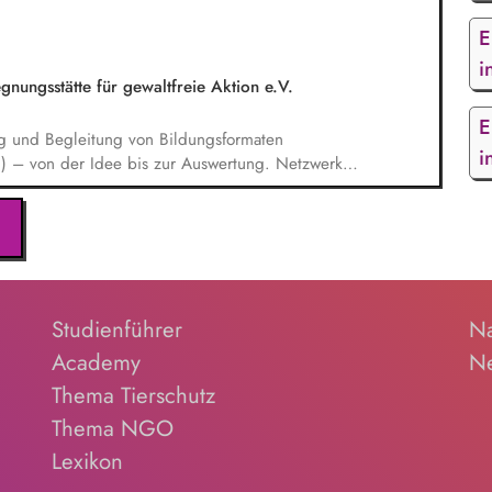
ender:innen‑ und Großspender:innen‑Beziehungen.
erichte, Mittelabrufe und Fristenkontrolle.
E
aufendes Finanzmonitoring.
i
ungsstätte für gewaltfreie Aktion e.V.
E
g und Begleitung von Bildungsformaten
i
n) – von der Idee bis zur Auswertung. Netzwerk &
*innen, Partnern im In- und Ausland, Mitarbeit in
teln. Qualitätsmanagement: Sicherstellung hoher
nkl. Reflexion über Machtverhältnisse und
tion. Öffentlichkeitsarbeit: Weiterentwicklung der
uer Zielgruppen.
Studienführer
Na
Academy
Ne
Thema Tierschutz
Thema NGO
Lexikon