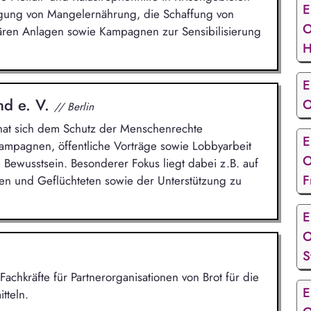
E
gung von Mangelernährung, die Schaffung von
O
ären Anlagen sowie Kampagnen zur Sensibilisierung
H
E
nd e. V.
O
// Berlin
n hat sich dem Schutz der Menschenrechte
E
Kampagnen, öffentliche Vorträge sowie Lobbyarbeit
O
 Bewusstsein. Besonderer Fokus liegt dabei z.B. auf
F
n und Geflüchteten sowie der Unterstützung zu
E
O
S
Fachkräfte für Partnerorganisationen von Brot für die
E
tteln.