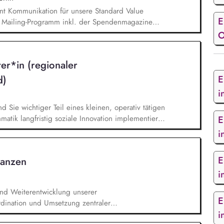
nt Kommunikation für unsere Standard Value
E
n Mailing-Programm inkl. der Spendenmagazine
munikation innerhalb unserer Donor Journeys. Ko-
O
Kommunikation in enger Zusammenarbeit mit dem
edaktion und Prüfung von Content/Texten für
ter*in (regionaler
d)
E
i
nd Sie wichtiger Teil eines kleinen, operativ tätigen
atik langfristig soziale Innovation implementiert.
E
bei der Umsetzung der Stiftungsprogrammatik und
i
gsstrategie der Stiftung weiter. Sie übersetzen
agsangebundene Handlungsansätze entlang unserer
E
nanzen
i
und Weiterentwicklung unserer
E
rdination und Umsetzung zentraler
i
Jahresende, Aktionen). Aufbau, Pflege und