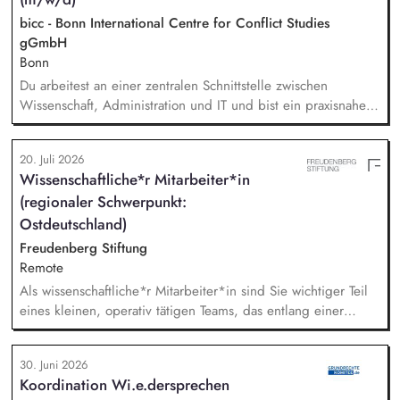
bicc - Bonn International Centre for Conflict Studies
gGmbH
Bonn
Du arbeitest an einer zentralen Schnittstelle zwischen
Wissenschaft, Administration und IT und bist ein praxisnaher
Allrounder in den verschiedenen Themenbereichen. In dieser
Rolle betreust Du unsere Bibliothek, entwickelst unser
20. Juli 2026
Forschungsinformationssystem (FIS) und das institutionelle
Wissenschaftliche*r Mitarbeiter*in
Forschungsdatenmanagement (FDM) weiter. Du sicherst die
(regionaler Schwerpunkt:
Qualität und Nachvollziehbarkeit von
Forschungsinformationen und unterstützt durch Analysen,
Ostdeutschland)
Kennzahlen und Berichte die strategische Steuerung des
Freudenberg Stiftung
Instituts.
Remote
Als wissenschaftliche*r Mitarbeiter*in sind Sie wichtiger Teil
eines kleinen, operativ tätigen Teams, das entlang einer
klaren Programmatik langfristig soziale Innovation
implementiert. Sie unterstützen die Geschäftsführung bei der
30. Juni 2026
Umsetzung der Stiftungsprogrammatik und entwickeln dabei
Koordination Wi.e.dersprechen
die Internationalisierungsstrategie der Stiftung weiter. Sie