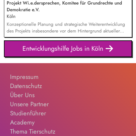
übersetzen wissenschaftliche Erkenntnisse in
Projekt Wi.e.dersprechen, Komitee für Grundrechte und
alltagsangebundene Handlungsansätze entlang unserer
Demokratie e.V.
Stiftungsprogrammatik.
Köln
Konzeptionelle Planung und strategische Weiterentwicklung
des Projekts insbesondere vor dem Hintergrund aktueller
politischer Entwicklungen in den Projektregionen,
Öffentlichkeitsarbeit Print und web in Deutsch und Englisch,
Entwicklungshilfe Jobs in Köln
Vertretung des Projekts bei Vorträgen, Netzwerk- u.
Fundraisingveranstaltungen, Weiterentwicklung des
Privatspendenfundraisings, regelmäßige Kommunikation mit
und das Gewinnen von (neuen) Spender*innen, Organisation
Impressum
und Begleitung der etwa jährlich stattfindenden
Dialogseminare.
Datenschutz
Über Uns
Unsere Partner
Studienführer
Academy
Thema Tierschutz