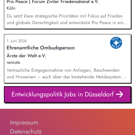
und das Gewinnen von (neuen) Spender*innen, Organisation
Pro Peace | Forum Ziviler Friedensdienst e.V.
und Begleitung der etwa jährlich stattfindenden
Köln
Dialogseminare.
Du setzt klare strategische Prioritäten mit Fokus auf Frieden
und globale Gerechtigkeit und entwickelst Pro Peace in einer
Phase der Neuausrichtung zukunftsfähig weiter. Du steuerst
die Programme im In- und Ausland, die Kommunikation und
1. Juni 2026
die Akademie für Konflikttransformation und entwickelst den
Ehrenamtliche Ombudsperson
methodischen Ansatz gemeinsam mit den Fachbereichen
kontinuierlich weiter. Du sicherst und diversifizierst
Ärzte der Welt e.V.
Einnahmen und verantwortest das strategische Fundraising.
remote
Vertrauliche Entgegennahme von Anliegen, Beschwerden
und Hinweisen – auch über das bestehende Meldesystem.
Vermittlung bei Konflikten und Unterstützung bei
Klärungsprozessen. Konzeption und Durchführung von
Entwicklungspolitik Jobs in Düsseldorf
Schulungen und Sensibilisierungsformaten. Mitwirkung an der
Weiterentwicklung von Leitlinien, Verhaltenskodizes und dem
Meldesystem. Förderung einer offenen Feedback- und
Beschwerdekultur innerhalb der Organisation.
Impressum
Datenschutz