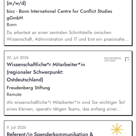
(m/w/d)
bicc - Bonn International Centre for Conflict Studies
gGmbH
Bonn
Du arbeitest an einer zentralen Schnittstelle zwischen
Wissenschaft, Administration und IT und bist ein praxisnaher
Allrounder in den verschiedenen Themenbereichen. In dieser
Rolle betreust Du unsere Bibliothek, entwickelst unser
20. Juli 2026
Forschungsinformationssystem (FIS) und das institutionelle
Wissenschaftliche*r Mitarbeiter*in
Forschungsdatenmanagement (FDM) weiter. Du sicherst die
(regionaler Schwerpunkt:
Qualität und Nachvollziehbarkeit von
Forschungsinformationen und unterstützt durch Analysen,
Ostdeutschland)
Kennzahlen und Berichte die strategische Steuerung des
Freudenberg Stiftung
Instituts.
Remote
Als wissenschaftliche*r Mitarbeiter*in sind Sie wichtiger Teil
eines kleinen, operativ tätigen Teams, das entlang einer
klaren Programmatik langfristig soziale Innovation
implementiert. Sie unterstützen die Geschäftsführung bei der
9. Juli 2026
Umsetzung der Stiftungsprogrammatik und entwickeln dabei
Referent/in Spenderkommunikation &
die Internationalisierungsstrategie der Stiftung weiter. Sie