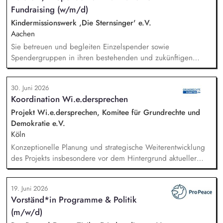
Fundraising (w/m/d)
übersetzen wissenschaftliche Erkenntnisse in
alltagsangebundene Handlungsansätze entlang unserer
Kindermissionswerk ,Die Sternsinger' e.V.
Stiftungsprogrammatik.
Aachen
Sie betreuen und begleiten Einzelspender sowie
Spendergruppen in ihren bestehenden und zukünftigen
Projektpartnerschaften (Kooperationsprojekte zwischen
deutschen Spendergruppen und internationalen
30. Juni 2026
Entwicklungshilfeprojekten) und fördern den Aufbau
Koordination Wi.e.dersprechen
langfristiger, vertrauensvoller Beziehungen.
Spenderbetreuung - Kommunikation und Abstimmung zu
Projekt Wi.e.dersprechen, Komitee für Grundrechte und
Projekten, Budgets und Spendenaufkommen; Identifikation
Demokratie e.V.
geeigneter Projekte, deeskalierende Kommunikation bei
Köln
Problemen mit Projekten in enger Abstimmung mit dem
Konzeptionelle Planung und strategische Weiterentwicklung
Vorstand und beteiligten Kolleg/innen.
des Projekts insbesondere vor dem Hintergrund aktueller
politischer Entwicklungen in den Projektregionen,
Öffentlichkeitsarbeit Print und web in Deutsch und Englisch,
19. Juni 2026
Vertretung des Projekts bei Vorträgen, Netzwerk- u.
Vorständ*in Programme & Politik
Fundraisingveranstaltungen, Weiterentwicklung des
(m/w/d)
Privatspendenfundraisings, regelmäßige Kommunikation mit