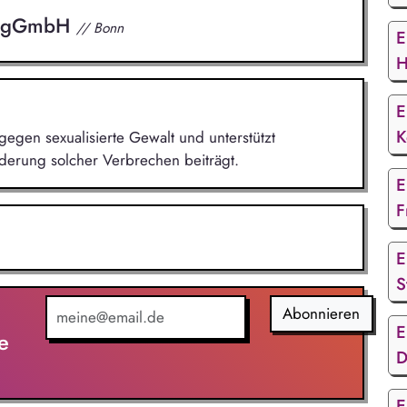
ee gGmbH
// Bonn
E
H
E
K
gegen sexualisierte Gewalt und unterstützt
derung solcher Verbrechen beiträgt.
E
F
E
S
Abonnieren
E
e
D
E