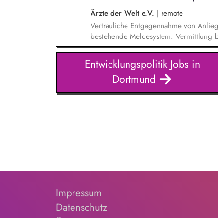
Dialogseminare.
Ärzte der Welt e.V.
|
remote
Vertrauliche Entgegennahme von Anlie
bestehende Meldesystem. Vermittlung be
Klärungsprozessen. Konzeption und Du
Sensibilisierungsformaten. Mitwirkung a
Entwicklungspolitik Jobs in
Verhaltenskodizes und dem Meldesystem
Dortmund
Beschwerdekultur innerhalb der Organis
Impressum
Datenschutz