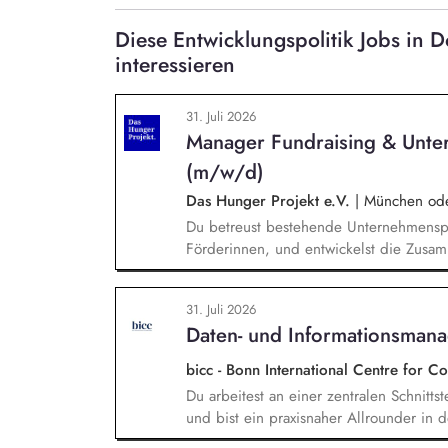
Diese Entwicklungspolitik Jobs i
interessieren
31. Juli 2026
Manager Fundraising & Unte
(m/w/d)
Das Hunger Projekt e.V.
|
München oder
Du betreust bestehende Unternehmenspa
Förderinnen, und entwickelst die Zusamm
neue Unternehmen und Förderer & Förder
setzt Fundraising-Maßnahmen eigenstän
31. Juli 2026
arbeitest eng mit der Landesdirektion
Daten- und Informationsman
zusammen.
bicc - Bonn International Centre for 
Du arbeitest an einer zentralen Schnitts
und bist ein praxisnaher Allrounder in
Rolle betreust Du unsere Bibliothek, en