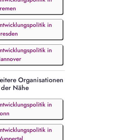
remen
ntwicklungspolitik in
resden
ntwicklungspolitik in
annover
itere Organisationen
 der Nähe
ntwicklungspolitik in
onn
ntwicklungspolitik in
uppertal