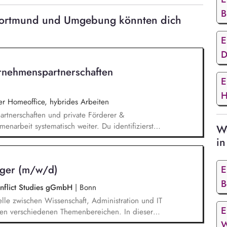
B
n Dortmund und Umgebung könnten dich
E
D
rnehmenspartnerschaften
E
H
 Homeoffice, hybrides Arbeiten
rtnerschaften und private Förderer &
enarbeit systematisch weiter. Du identifizierst
We
innen und sprichst sie aktiv an. Du planst und
in
dig um und verfolgst deren Ergebnisse. Du
, dem Marketing und unseren Programmkollegen
ager (m/w/d)
E
B
Conflict Studies gGmbH
|
Bonn
telle zwischen Wissenschaft, Administration und IT
E
 den verschiedenen Themenbereichen. In dieser
twickelst unser Forschungsinformationssystem (FIS)
W