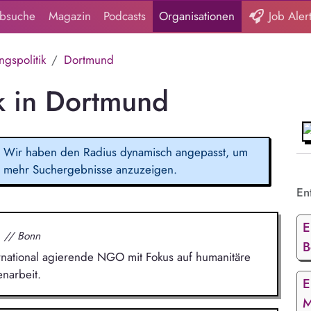
obsuche
Magazin
Podcasts
Organisationen
Job Aler
ngspolitik
Dortmund
ik in Dortmund
Wir haben den Radius dynamisch angepasst, um
mehr Suchergebnisse anzuzeigen.
Ent
E
.
// Bonn
B
nternational agierende NGO mit Fokus auf humanitäre
narbeit.
E
M