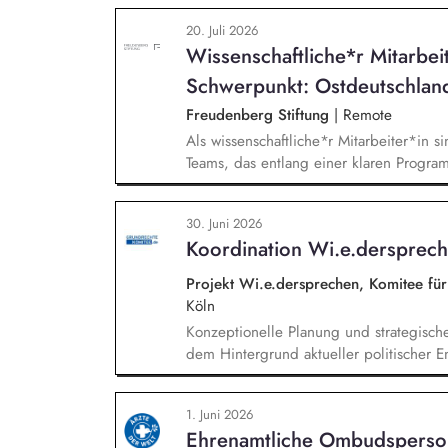
und das institutionelle Forschungsdaten
20. Juli 2026
und Nachvollziehbarkeit von Forschungs
Wissenschaftliche*r Mitarbei
Kennzahlen und Berichte die strategisch
Schwerpunkt: Ostdeutschlan
Freudenberg Stiftung
|
Remote
Als wissenschaftliche*r Mitarbeiter*in si
Teams, das entlang einer klaren Programm
Sie unterstützen die Geschäftsführung 
entwickeln dabei die Internationalisierun
30. Juni 2026
wissenschaftliche Erkenntnisse in allt
Koordination Wi.e.dersprec
Stiftungsprogrammatik.
Projekt Wi.e.dersprechen, Komitee fü
Köln
Konzeptionelle Planung und strategisch
dem Hintergrund aktueller politischer E
Öffentlichkeitsarbeit Print und web in D
Vorträgen, Netzwerk- u. Fundraisingver
1. Juni 2026
Privatspendenfundraisings, regelmäßi
Ehrenamtliche Ombudsperso
(neuen) Spender*innen, Organisation un