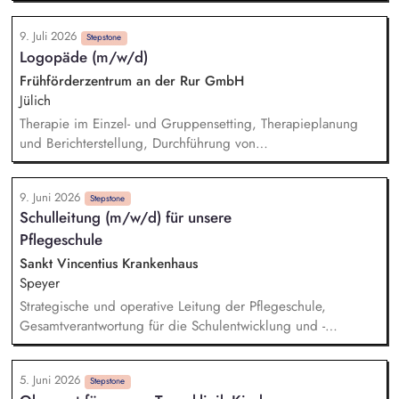
der Pflege Klassenlehrerfunktionen (Fehlzeitenbearbeitung,
Klassenbuchführung) Erstellung und Bewertung von
9. Juli 2026
Leistungskontrollen Betreuung der Schüler während der
Stepstone
Logopäde (m/w/d)
Ausbildung in Theorie und Praxis, sowie im Praxiseinsatz
Durchführung von staatlichen Prüfungen Kontaktpflege und
Frühförderzentrum an der Rur GmbH
Zusammenarbeit mit Kooperationspartnern, Behörden etc.
Jülich
Mitwirken bei der Teilnehmergewinnung Aktive Mitarbeit bei
Therapie im Einzel- und Gruppensetting, Therapieplanung
der Weiterentwicklung des Unterrichts und der
und Berichterstellung, Durchführung von
Kompetenzvermittlung
Entwicklungsdiagnostiken, Elternberatung und Anleitung zur
sprachfördernden Unterstützung im Alltag, Netzwerkarbeit,
9. Juni 2026
enge Zusammenarbeit mit unserem interdisziplinären Team
Stepstone
Schulleitung (m/w/d) für unsere
für eine bestmögliche Förderung der Kinder.
Pflegeschule
Sankt Vincentius Krankenhaus
Speyer
Strategische und operative Leitung der Pflegeschule,
Gesamtverantwortung für die Schulentwicklung und -
organisation der Führung, Entwicklung und Unterstützung der
Lehrkräfte, Sicherstellung einer qualitativ hochwertigen
5. Juni 2026
Ausbildung nach dem Pflegeberufegesetz (PflBG),
Stepstone