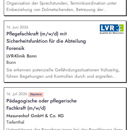
Organisation der Sprechstunden, Terminkoordination unter
Einbeziehung von Dolmetschenden, Betreuung der
telefonischen Sprechzeiten, Datenbankpflege, allgemeine
Verwaltungstätigkeiten, Unterstützung bei der Vermittlung in
16. Juni 2026
die Regelversorgung.
Pflegefachkraft (m/w/d) mit
Sicherheitsfunktion für die Abteilung
Forensik
LVR-Klinik Bonn
Bonn
Sie erkennen potenzielle Gefährdungssituationen frühzeitig,
führen Begehungen und Kontrollen durch und ergreifen
geeignete Maßnahmen bei festgestellten Mängeln. Relevante
Beobachtungen dokumentieren Sie und entwickeln daraus
16. Juli 2026
nachhaltig Sicherheits- und Präventionskonzepte. In Ihrer
Stepstone
Pädagogische oder pflegerische
Funktion arbeiten Sie eng mit externen Partnern wie Polizei,
Fachkraft (m/w/d)
Feuerwehr und der zuständigen Aufsichtsbehörde zusammen.
Masurenhof GmbH & Co. KG
Tiefenthal
Unterstützung der Bewohner:innen bei der Bewältigung ihrer