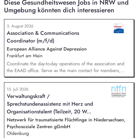
Diese Gesundheitswesen Jobs in NRW und
Umgebung könnten dich interessieren
3. August 2026
Association & Communications
Coordinator (m/f/d)
European Alliance Against Depression
Frankfurt am Main
Coordinate the day-to-day operations of the association and
the EAAD office. Serve as the main contact for members,
partners and general enquiries. Support the Board of
Directors by organising meetings, preparing documents and
15. Juli 2026
following up on decisions. Coordinate the association's
Verwaltungskraft /
website, newsletters and social media. Support awareness
Sprechstundenassistenz mit Herz und
campaigns and communication activities. Coordinate and
develop EAAD's fundraising activities.
Organisationstalent (Teilzeit, 20 W...
Netzwerk für traumatisierte Flüchtlinge in Niedersachsen,
Psychosoziale Zentren gGmbH
Oldenburg