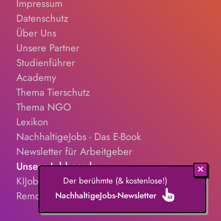
Impressum
Datenschutz
Über Uns
Unsere Partner
Studienführer
Academy
Thema Tierschutz
Thema NGO
Lexikon
NachhaltigeJobs - Das E-Book
Newsletter für Arbeitgeber
Unsere Jobboards
KIJobs.de
Der berühmte (& kostenlose!)
RemoteJobs.de
NachhaltigeJobs-Newsletter