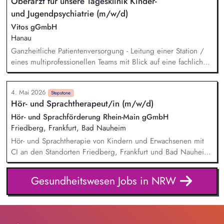
Oberarzt für unsere Tagesklinik Kinder-
Weiterentwicklung innovativer Lehr- und Lernkonzepte der
und Jugendpsychiatrie (m/w/d)
generalistischen Pflegeausbildung, Planung, Organisation
und Durchführung der theoretischen und praktischen
Vitos gGmbH
Ausbildung
Hanau
Ganzheitliche Patientenversorgung - Leitung einer Station /
eines multiprofessionellen Teams mit Blick auf eine fachlich
fundierte und menschlich zugewandte Versorgung.
Supervision und fachliche Anleitung - Begleitung ärztlicher
4. Mai 2026
und psychologischer Mitarbeitender sowie Förderung einer
Stepstone
Hör- und Sprachtherapeut/in (m/w/d)
reflektierten, wertschätzenden und patientenorientierten
Haltung. Weiterentwicklung des Versorgungsangebots -
Hör- und Sprachförderung Rhein-Main gGmbH
Aktive Gestaltung passgenauer Angebote für Kinder,
Friedberg, Frankfurt, Bad Nauheim
Jugendliche und Familien sowie Mitwirkung an der
Hör- und Sprachtherapie von Kindern und Erwachsenen mit
konzeptionellen Weiterentwicklung der Klinik.
CI an den Standorten Friedberg, Frankfurt und Bad Nauheim
(MEDIAN Kaiserbergklinik) Einzel- und Gruppentherapie
Audiologische Kontrollen (Hörtests) und Diagnostik Beratung
Gesundheitswesen Jobs in NRW
von CI-Träger/innen Dokumentation der durchgeführten
Maßnahmen und Berichterstattung Interdisziplinärer
Austausch mit Kliniken und ambulant behandelnden
Einrichtungen