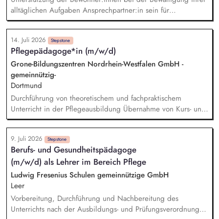
alltäglichen Aufgaben Ansprechpartner:in sein für
Bewohner:innen im Rahmen des Bezugsbetreuersystems
Begleitung von Angeboten im Rahmen der Freizeitgestaltung
14. Juli 2026
(z. B. Ausflüge) Begleitung der Bewohner:innen zu
Stepstone
Pflegepädagoge*in (m/w/d)
Arztterminen inkl. Vor- und Nachbereitung Unterstützung
oder Übernahme beim Richten oder Ausgeben der
Grone-Bildungszentren Nordrhein-Westfalen GmbH -
verordneten Medikamente Ausrichtung der Arbeit an den
gemeinnützig-
individuellen Zielen der Bewohner:innen Zusammenarbeit mit
Dortmund
externen Stellen (z. B. gesetzliche Betreuung, Ärzte,
Durchführung von theoretischem und fachpraktischem
Kostenträger)
Unterricht in der Pflegeausbildung Übernahme von Kurs- und
Klassenleitungen sowie Lernberatung der Auszubildenden
Pädagogische Begleitung und Beratung von
9. Juli 2026
Bildungsteilnehmenden während der Ausbildung Planung,
Stepstone
Berufs- und Gesundheitspädagoge
Durchführung und Bewertung von Leistungsnachweisen und
(m/w/d) als Lehrer im Bereich Pflege
Prüfungen in Theorie und Praxis Praxisbegleitung der
Auszubildenden sowie enge Zusammenarbeit mit den
Ludwig Fresenius Schulen gemeinnützige GmbH
kooperierenden Praxiseinrichtungen
Leer
Vorbereitung, Durchführung und Nachbereitung des
Unterrichts nach der Ausbildungs- und Prüfungsverordnung in