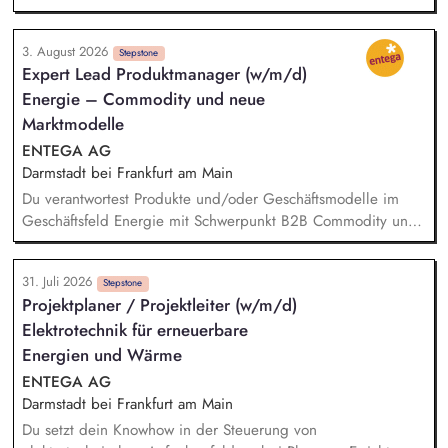
klaren Programmatik langfristig soziale Innovation
implementiert. Sie unterstützen die Geschäftsführung bei der
3. August 2026
Umsetzung der Stiftungsprogrammatik und entwickeln dabei
Stepstone
Expert Lead Produktmanager (w/m/d)
die Internationalisierungsstrategie der Stiftung weiter. Sie
Energie – Commodity und neue
übersetzen wissenschaftliche Erkenntnisse in
alltagsangebundene Handlungsansätze entlang unserer
Marktmodelle
Stiftungsprogrammatik.
ENTEGA AG
Darmstadt bei Frankfurt am Main
Du verantwortest Produkte und/oder Geschäftsmodelle im
Geschäftsfeld Energie mit Schwerpunkt B2B Commodity und
neue Marktmodelle und entwickelst sie von der
Marktanforderung bis zur Einführung und Skalierung weiter.
31. Juli 2026
Du steuerst den wirtschaftlichen und marktseitigen Erfolg
Stepstone
Projektplaner / Projektleiter (w/m/d)
deiner Strom- und Erdgasprodukte anhand relevanter
Elektrotechnik für erneuerbare
Kennzahlen wie Umsatz, Ergebnisbeitrag und
Kundenakzeptanz und leitest daraus Maßnahmen ab. Du
Energien und Wärme
analysierst Markt-, Kunden- und Technologietrends –
ENTEGA AG
beispielsweise rund um Energy Sharing, PPAs, Flexibilitäten
Darmstadt bei Frankfurt am Main
oder neue Vermarktungsmodelle - sowie regulatorische und
Du setzt dein Knowhow in der Steuerung von
energiewirtschaftliche Entwicklungen und übersetzt sie in