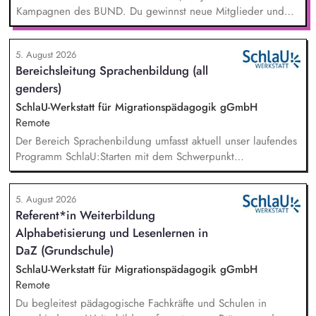
Kampagnen des BUND. Du gewinnst neue Mitglieder und
stärkst damit langfristig den Umwelt- und Naturschutz. Du
beantwortest Fragen zu Umwelt-, Arten- und Klimaschutz nach
5. August 2026
bestem Wissen und Gewissen. Du unterstützt Kampagnen
Bereichsleitung Sprachenbildung (all
und Aktionen, beispielsweise durch das Sammeln von
genders)
Unterschriften für Petitionen.
SchlaU-Werkstatt für Migrationspädagogik gGmbH
Remote
Der Bereich Sprachenbildung umfasst aktuell unser laufendes
Programm SchlaU:Starten mit dem Schwerpunkt
"Alphabetisierung in DaZ für die Grundschule" sowie
zukünftig weitere auf Unterrichtsmaterial bezogene Projekte
5. August 2026
mit den Schwerpunkten sprachensensibles und
Referent*in Weiterbildung
rassismuskritisches Deutschlernen von der Grundschule bis in
Alphabetisierung und Lesenlernen in
die Berufliche Bildung. Der Bereich Sprachenbildung
entwickelt in seinen Projekten dazu zielgruppengerechte und
DaZ (Grundschule)
innovative Unterrichtsmaterialien und begleitet pädagogische
SchlaU-Werkstatt für Migrationspädagogik gGmbH
Fachkräfte mit daran angeschlossenen
Remote
Weiterbildungsangeboten online wie offline.
Du begleitest pädagogische Fachkräfte und Schulen in