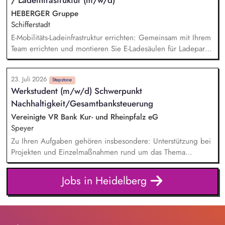
/ Ladeinfrastruktur (m/w/d)
und Lieferantenstrategien. Supply Chain Risikomanagement
inklusive Monitoring kritischer Rohstoffe, Kapazitäten,
HEBERGER Gruppe
Transportwege und Markttrends.
Schifferstadt
E-Mobilitäts-Ladeinfrastruktur errichten: Gemeinsam mit Ihrem
Team errichten und montieren Sie E-Ladesäulen für Ladeparks
- vom Verlegen der Kabel, Anschließen der Ladesäulen bis
zur Inbetriebnahme. Qualität und Arbeitssicherheit: Dabei
23. Juli 2026
achten Sie auf die Einhaltung und Dokumentation von
Stepstone
Werkstudent (m/w/d) Schwerpunkt
Sicherheits- und Qualitätsstandards.
Nachhaltigkeit/Gesamtbanksteuerung
Vereinigte VR Bank Kur- und Rheinpfalz eG
Speyer
Zu Ihren Aufgaben gehören insbesondere: Unterstützung bei
Projekten und Einzelmaßnahmen rund um das Thema
Nachhaltigkeit, Mitarbeit bei der Umsetzung regulatorischer
Nachhaltigkeitsanforderungen, Unterstützung bei der
Jobs in Heidelberg
Erstellung des Nachhaltigkeitsberichts sowie der Klimabilanz,
Recherche, Aufbereitung und Analyse aktueller
Nachhaltigkeitsthemen, Mitarbeit bei Aufgaben im ESG-
Risikomanagement, insbesondere bei fachlichen