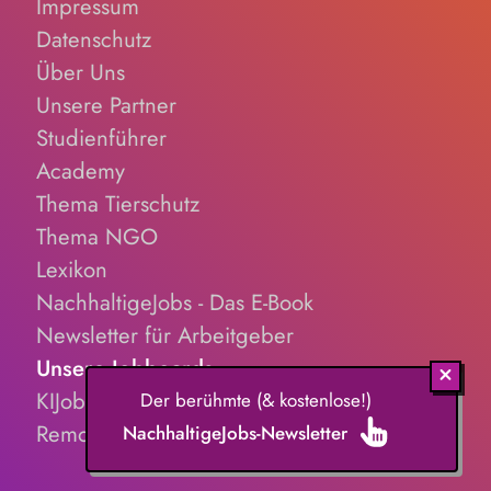
Impressum
Ausarbeitungen und Analysen, Unterstützung bei der
Erstellung von Präsentationen, Auswertungen und
Datenschutz
Entscheidungsunterlagen
Über Uns
Unsere Partner
Studienführer
Academy
Thema Tierschutz
Thema NGO
Lexikon
NachhaltigeJobs - Das E-Book
Newsletter für Arbeitgeber
Unsere Jobboards
KIJobs.de
Der berühmte (& kostenlose!)
RemoteJobs.de
NachhaltigeJobs-Newsletter