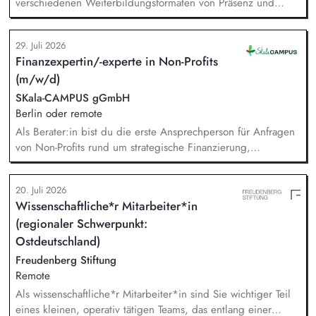
verschiedenen Weiterbildungsformaten von Präsenz und
Online-Workshops bis hin zu pädogischen Tagen und erstellst
Online-Selbstlernkurse für unsere Plattform schlau-lernen.org.
29. Juli 2026
Die inhaltlichen Schwerpunkte liegen dabei auf den
Finanzexpertin/-experte in Non-Profits
Bereichen Lesen lernen, Mehrsprachigkeitsbewusstsein und
(m/w/d)
Alphabetisierung in der Grundschule.
SKala-CAMPUS gGmbH
Berlin oder remote
Als Berater:in bist du die erste Ansprechperson für Anfragen
von Non-Profits rund um strategische Finanzierung,
Finanzmanagement und Fundraising. Dabei entwickelst du
den gesamten Prozess von der Anfrage über
20. Juli 2026
Angebotserstellung bis zur eigenverantwortlichen Umsetzung.
Wissenschaftliche*r Mitarbeiter*in
Auf Basis der jeweiligen Herausforderungen entwickelst du
(regionaler Schwerpunkt:
passgenaue Beratungsprozesse und berätst Organisationen zu
zentralen Fragen ihrer finanziellen Steuerung und
Ostdeutschland)
strategischen Weiterentwicklung.
Freudenberg Stiftung
Remote
Als wissenschaftliche*r Mitarbeiter*in sind Sie wichtiger Teil
eines kleinen, operativ tätigen Teams, das entlang einer