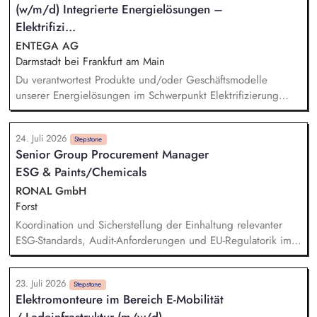
(w/m/d) Integrierte Energielösungen –
(z.B. Gymnastik oder Nordic Walking) und stärkst so die
Mobilität, das Wohlbefinden und die soziale Teilhabe unserer
Elektrifizi...
Bewohner*innen. Du übernimmst aktiv Betreuungsaufgaben
ENTEGA AG
im Alltag unserer Bewohner*innen und bist Teil des
Darmstadt bei Frankfurt am Main
Betreuungsdienstes.
Du verantwortest Produkte und/oder Geschäftsmodelle
unserer Energielösungen im Schwerpunkt Elektrifizierung
oder Wärmetransformation und entwickelst sie von der
Marktanforderung bis zur Einführung und Skalierung weiter.
24. Juli 2026
Du steuerst den wirtschaftlichen und marktseitigen Erfolg
Stepstone
Senior Group Procurement Manager
deiner Produkte anhand relevanter Kennzahlen wie Umsatz,
ESG & Paints/Chemicals
Ergebnisbeitrag und Kundenakzeptanz und leitest daraus
Maßnahmen ab. Du analysierst Kundenbedürfnisse,
RONAL GmbH
Marktpotenziale, Wettbewerbsstrategien sowie technische und
Forst
energiewirtschaftliche Entwicklungen und übersetzt sie in
Koordination und Sicherstellung der Einhaltung relevanter
Produktstrategien, Business Cases und Roadmaps.
ESG-Standards, Audit-Anforderungen und EU-Regulatorik im
Einkauf. Prüfung von Nachhaltigkeitsunterlagen, Zertifikaten
und Audit-Ergebnissen. Aufbau und Weiterentwicklung von
23. Juli 2026
ESG-KPIs, Reportingstrukturen sowie Prozessen und
Stepstone
Elektromonteure im Bereich E-Mobilität
Systemen. Entwicklung und Umsetzung von Warengruppen-