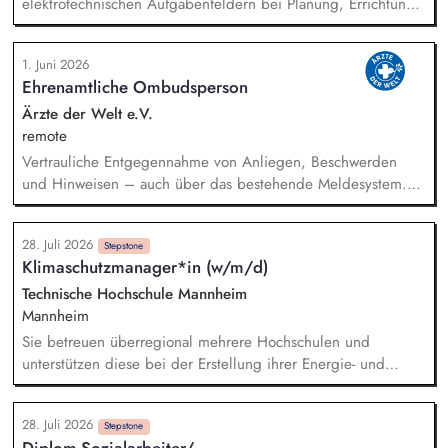
elektrotechnischen Aufgabenfeldern bei Planung, Errichtung
Produktstrategien, Business Cases und Roadmaps.
und Betrieb (Wind und PEE-Wärme) sowie der elektrischen
Anbindung ein. Bei der wirtschaftlichen Bewertung von
1. Juni 2026
Projekten im Rahmen der Projektentwicklung setzen wir auf
Ehrenamtliche Ombudsperson
deine Unterstützung. Die Beurteilung der von den
Anlagenlieferanten angebotenen elektrischen
Ärzte der Welt e.V.
Anlagenkonstellationen und Entwicklungen der Konzeption
remote
zur elektrischen Netzanbindung wird von dir begleitet. Du
Vertrauliche Entgegennahme von Anliegen, Beschwerden
übernimmst die Steuerung der Ausschreibungen sowie die
und Hinweisen – auch über das bestehende Meldesystem.
Verhandlungen der Netzanbindungen.
Vermittlung bei Konflikten und Unterstützung bei
Klärungsprozessen. Konzeption und Durchführung von
28. Juli 2026
Schulungen und Sensibilisierungsformaten. Mitwirkung an der
Stepstone
Klimaschutzmanager*in (w/m/d)
Weiterentwicklung von Leitlinien, Verhaltenskodizes und dem
Meldesystem. Förderung einer offenen Feedback- und
Technische Hochschule Mannheim
Beschwerdekultur innerhalb der Organisation.
Mannheim
Sie betreuen überregional mehrere Hochschulen und
unterstützen diese bei der Erstellung ihrer Energie- und
Klimaschutzkonzepte. Sie wirken in den Energiezirkeln der zu
betreuenden Hochschulen mit und unterstützen konzeptionell
28. Juli 2026
sowie fachlich. Sie stellen insbesondere für
Stepstone
Diplom-Sozialarbeiter/-