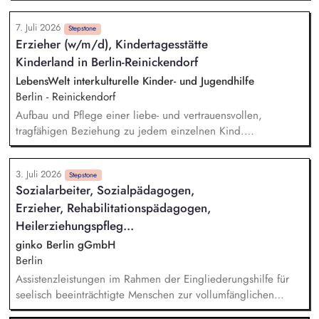
und persönlich. Sie fördern die Entwicklung sozialer
Kompetenzen wie Teamfähigkeit, Kommunikationsverhalten
7. Juli 2026
und Konfliktlösung als Grundlage für eine erfolgreiche
Stepstone
Erzieher (w/m/d), Kindertagesstätte
Integration in Ausbildung und Beruf. Sie schätzen
Kinderland in Berlin-Reinickendorf
Ausbildungsreife und Berufseignung realistisch ein und
bringen Ihre Beobachtungen konstruktiv in den Förderprozess
LebensWelt interkulturelle Kinder- und Jugendhilfe
ein. Sie motivieren zu selbstständigem Arbeiten und
Berlin - Reinickendorf
unterstützen die Teilnehmenden dabei, eine realistische
Aufbau und Pflege einer liebe- und vertrauensvollen,
Einschätzung ihrer individuellen Leistungsfähigkeit zu
tragfähigen Beziehung zu jedem einzelnen Kind.
entwickeln.
Gewährleistung des Wohlbefindens und der Sicherheit der
Kinder. Information und Beratung der Eltern über die
3. Juli 2026
individuelle Entwicklung ihres Kindes und über die
Stepstone
Sozialarbeiter, Sozialpädagogen,
Gruppenaktivitäten, bei Bedarf Information der Eltern über
Erzieher, Rehabilitationspädagogen,
Beratungsstellen, Bildungs- und Hilfeangebote. Durchführung
von Elternabenden, Einbeziehung von Eltern bei der Planung
Heilerziehungspfleg...
und Durchführung von Festen und anderen
ginko Berlin gGmbH
Kitaveranstaltungen.
Berlin
Assistenzleistungen im Rahmen der Eingliederungshilfe für
seelisch beeinträchtigte Menschen zur vollumfänglichen
Teilhabe am gesellschaftlichen Leben Mitwirkung bei der Ziel-