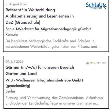
5. August 2026
Referent*in Weiterbildung
Alphabetisierung und Lesenlernen in
DaZ (Grundschule)
SchlaU-Werkstatt für Migrationspädagogik gGmbH
Remote
Du begleitest pädagogische Fachkräfte und Schulen in
verschiedenen Weiterbildungsformaten von Präsenz und
Online-Workshops bis hin zu pädogischen Tagen und erstellst
Online-Selbstlernkurse für unsere Plattform schlau-lernen.org.
29. Juli 2026
Die inhaltlichen Schwerpunkte liegen dabei auf den
Gärtner (m/w/d) für unseren Bereich
Bereichen Lesen lernen, Mehrsprachigkeitsbewusstsein und
Garten und Land
Alphabetisierung in der Grundschule.
WIB - Weißenseer Integrationsbetriebe GmbH
(gemeinnützig)
Berlin
Planung und Verantwortung des Gemüseanbaus, Ackerbaus
und/oder der Landschaftspflege in unserer Gärtnerei in
Berlin-Malchow, Umsetzung eines zertifizierten Bio-Anbaus,