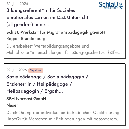
25. Juni 2026
bedarfsorientierte soziale Gruppenangebote Übernahme von
Bildungsreferent*in für Soziales
teamorganisatorischen Aufgaben
Emotionales Lernen im DaZ-Unterricht
(all genders) in de...
SchlaU-Werkstatt für Migrationspädagogik gGmbH
Region Brandenburg
Du erarbeitest Weiterbildungsangebote und
Multiplikator*innenschulungen für pädagogische Fachkräfte,
insbesondere zu Resilienzförderung und sozialem und
emotionalem Lernen für Deutsch-als-Zweitsprache-Lernende.
29. Juli 2026
Du planst und leitest (online) Weiterbildungen und
Stepstone
Sozialpädagoge / Sozialpädagogin /
Beratungen für pädagogische Fachkräfte. Du intensivierst und
Erzieher*in / Heilpädagoge /
erweiterst unsere Zusammenarbeit mit Schulen, kommunalen
Stellen und anderen Akteur*innen pädagogischer Arbeit in
Heilpädagogin / Ergoth...
Brandenburg.
SBH Nordost GmbH
Nauen
Durchführung der individuellen betrieblichen Qualifizierung
(InbeQ) für Menschen mit Behinderungen mit besonderem
Unterstützungsbedarf (§ 55 Abs. 2 SGB IX) im Rahmen der