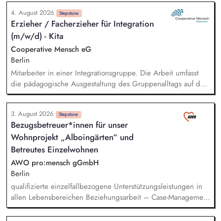
fachliche Anleitung und Unterstützung der Teilnehmenden
4. August 2026
und Beschäftigten, Organisation der Arbeitsabläufe und einer
Stepstone
Erzieher / Facherzieher für Integration
zweckmäßigen Arbeitsplatzgestaltung, Überwachung der
(m/w/d) - Kita
Einhaltung von Gesundheits-, Arbeitsschutz- und
Unfallverhütungsvorschriften.
Cooperative Mensch eG
Berlin
Mitarbeiter in einer Integrationsgruppe. Die Arbeit umfasst
die pädagogische Ausgestaltung des Gruppenalltags auf der
Grundlage des Berliner Bildungsprogramms. Das Team
besteht aus Erzieherinnen, die eng mit den therapeutischen
3. August 2026
Mitarbeiterinnen des benachbarten Sozialpädiatrischen
Stepstone
Bezugsbetreuer*innen für unser
Zentrums zusammen arbeiten. Aufgaben der Versorgung und
Wohnprojekt „Alboingärten“ und
Organisation. Zusammenarbeit mit den Mitarbeiterinnen des
SPZ.
Betreutes Einzelwohnen
AWO pro:mensch gGmbH
Berlin
qualifizierte einzelfallbezogene Unterstützungsleistungen in
allen Lebensbereichen Beziehungsarbeit – Case-Management
– Netzwerkarbeit Mitwirkung bei der Erstellung und
Umsetzung der Teilhabeplanung erwünscht sind