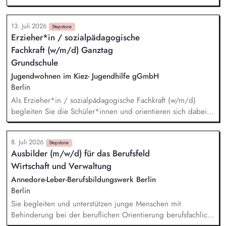
Angehörige und Kooperationspartner. Sie entwickeln
gemeinsam mit Klient*innen individuelle Ziele. Sie sorgen
13. Juli 2026
für ein stabiles, wertschätzendes Wohnumfeld. Sie arbeiten
Stepstone
Erzieher*in / sozialpädagogische
mit Behörden, Betreuer*innen und Fachdiensten zusammen.
Fachkraft (w/m/d) Ganztag
Sie dokumentieren ihre Arbeit eigenständig und strukturiert.
Grundschule
Jugendwohnen im Kiez- Jugendhilfe gGmbH
Berlin
Als Erzieher*in / sozialpädagogische Fachkraft (w/m/d)
begleiten Sie die Schüler*innen und orientieren sich dabei
an einem mit der Schule abgestimmten, integrierten
Betreuungskonzept. Sie betreuen die Hausaufgaben. Sie
8. Juli 2026
fördern das soziale Lernen in Schulklassen und gestalten den
Stepstone
Ausbilder (m/w/d) für das Berufsfeld
Gruppenalltag. Sie leiten Freizeitangebote und Projekte an.
Wirtschaft und Verwaltung
Sie führen Eltern- und Familiengespräche und arbeiten
interdisziplinär mit allen Schulpädagog*innen und ggf.
Annedore-Leber-Berufsbildungswerk Berlin
anderen Fachdiensten zusammen.
Berlin
Sie begleiten und unterstützen junge Menschen mit
Behinderung bei der beruflichen Orientierung berufsfachlich