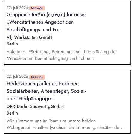
Unterstützten Beschäftigung nach § 55 SGB IX, Vermittlung
22. Juli 2026
von Schlüsselqualifikationen und von berufsübergreifenden
Stepstone
Gruppenleiter*in (m/w/d) für unser
Lerninhalten sowie die Weiterentwicklung der Persönlichkeit,
„Werkstattnahes Angebot der
Bewerbungsmanagement, Akquise von Ausbildungs- bzw.
Arbeitsplätzen, administrative Tätigkeiten, Kontakt zu den
Beschäftigungs- und Fö...
Auftraggebern
VfJ Werkstätten GmbH
Berlin
Anleitung, Förderung, Betreuung und Unterstützung der
Menschen mit Beeinträchtigung und hohem
Unterstützungsbedarf – in Gruppen und individuell
Dialogische Entwicklung individueller Förderpläne
22. Juli 2026
Unterstützende Begleitung von individuellen
Stepstone
Heilerziehungspfleger, Erzieher,
Entwicklungsschritten und Gruppenprozessen Pflegerische
Sozialarbeiter, Altenpfleger, Sozial-
Assistenz entsprechend des Bedarfs Dokumentation der
Betreuungstätigkeiten und der Entwicklung der
oder Heilpädagoge...
Teilnehmer*innen
DRK Berlin Südwest gGmbH
Berlin
Wir kümmern uns im Team um unsere beiden
Wohngemeinschaften (wechselnde Betreuungseinsätze der
Mitarbeitenden in den Gemeinschaften). Wir geben