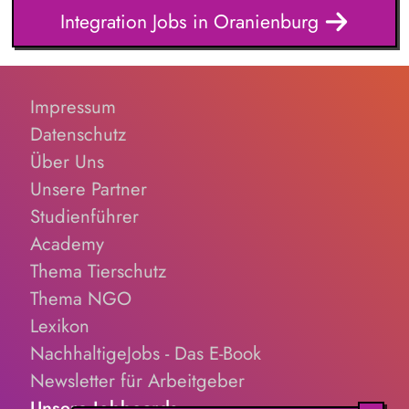
und Leistungsplanung, Kommunikation mit dem Kostenträger
Integration Jobs in Oranienburg
und anderen Leistungserbringern
Impressum
Datenschutz
Über Uns
Unsere Partner
Studienführer
Academy
Thema Tierschutz
Thema NGO
Lexikon
NachhaltigeJobs - Das E-Book
Newsletter für Arbeitgeber
Unsere Jobboards