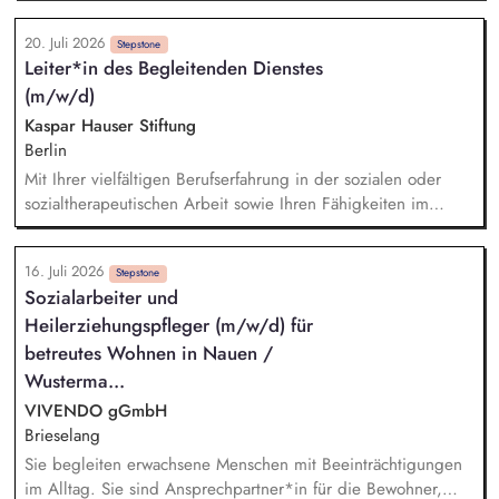
Orientierung im Alltag und gestalten gemeinsam mit den
20. Juli 2026
Bewohnerinnen und Bewohnern ein Umfeld, das Teilhabe und
Stepstone
Leiter*in des Begleitenden Dienstes
Wohlbefinden fördert. Wir dokumentieren
(m/w/d)
Entwicklungsstände und sind im engen Austausch mit Team,
Angehörigen, Ärzten, Schulen und Behörden.
Kaspar Hauser Stiftung
Berlin
Mit Ihrer vielfältigen Berufserfahrung in der sozialen oder
sozialtherapeutischen Arbeit sowie Ihren Fähigkeiten im
Führen von Teams bis zu 10 Personen werden Sie die neue
Position der Leitung des Begleitenden Dienstes unserer
16. Juli 2026
WfbM sowie dessen konzeptionelle Weiterentwicklung im
Stepstone
Sozialarbeiter und
Sinne der inklusiven Organisationsentwicklung übernehmen.
Heilerziehungspfleger (m/w/d) für
Sie sind Teil des Leitungsteams unserer WfbM. Sie agieren
dabei einerseits kollegial und auf Augenhöhe mit den
betreutes Wohnen in Nauen /
Kolleg*innen Ihres Teams und nehmen andererseits die
Wusterma...
Aufgaben einer mittleren Führungskraft wahr.
VIVENDO gGmbH
Brieselang
Sie begleiten erwachsene Menschen mit Beeinträchtigungen
im Alltag. Sie sind Ansprechpartner*in für die Bewohner,