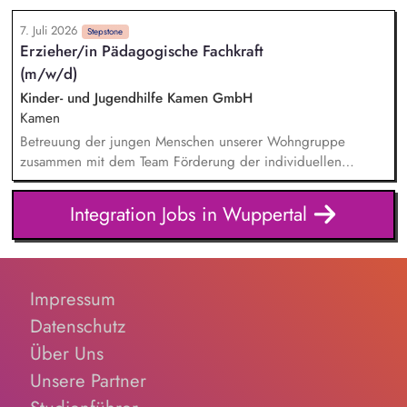
pädagogischen Alltags, auch in unvorhersehbaren Situationen
7. Juli 2026
Dokumentation der pädagogischen Arbeit und Erstellung von
Stepstone
Erzieher/in Pädagogische Fachkraft
Diagnostikberichten
(m/w/d)
Kinder- und Jugendhilfe Kamen GmbH
Kamen
Betreuung der jungen Menschen unserer Wohngruppe
zusammen mit dem Team Förderung der individuellen
Entwicklungsprozesse sowie sozialen Kompetenzen der
Kinder und Jugendlichen Mit Ihrer beruflichen Expertise
Integration Jobs in Wuppertal
fördern Sie ein möglichst harmonisches Umfeld für die
jungen Menschen Sie sind sich Ihrer beruflichen
Fachkompetenz bewusst und agieren deeskalierend in
herausfordernden Situationen Die verlässliche
Impressum
Zusammenarbeit mit Eltern, Jugendämtern, Schulen und
therapeutischen Einrichtungen ist ein wesentlicher Bestandteil
Datenschutz
Ihrer Tätigkeit
Über Uns
Unsere Partner