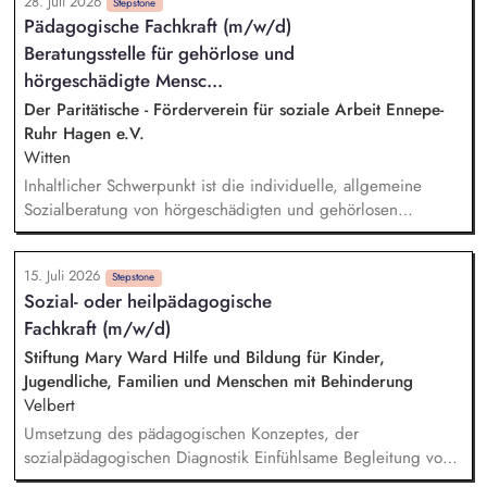
28. Juli 2026
individueller Förder- und Integrationspläne. Unterstützung bei
Stepstone
Pädagogische Fachkraft (m/w/d)
der beruflichen Orientierung, Stellensuche, Erstellung von
Beratungsstelle für gehörlose und
Bewerbungsunterlagen und Vermittlung in Ausbildung oder
Arbeit. Planung, Durchführung und Nachbereitung von
hörgeschädigte Mensc...
Einzelcoachings, Gruppenangeboten und Seminaren zu
Der Paritätische - Förderverein für soziale Arbeit Ennepe-
arbeitsmarkt- und berufsbezogenen Themen. Beratung in
Ruhr Hagen e.V.
persönlichen und sozialen Problemlagen sowie
Witten
Krisenintervention und Vermittlung an geeignete
Inhaltlicher Schwerpunkt ist die individuelle, allgemeine
Netzwerkpartner.
Sozialberatung von hörgeschädigten und gehörlosen
Menschen im Ennepe-Ruhr-Kreis zu Fragen aus allen
relevanten Lebensbereichen, wie z. B. Sicherung des
15. Juli 2026
Lebensunterhalts, Arbeit, Gesundheitsfürsorge und
Stepstone
Sozial- oder heilpädagogische
Antragsstellungen. Bei Bedarf unterstützen Sie die
Fachkraft (m/w/d)
Ratsuchenden bei der Koordinierung von Terminen, der
Vermittlung von Gebärdensprachdolmetscher*innen und
Stiftung Mary Ward Hilfe und Bildung für Kinder,
vermitteln an problemorientierte Hilfsangebote weiter. Neben
Jugendliche, Familien und Menschen mit Behinderung
der Hilfe zur Selbsthilfe für die Betroffenen stehen Sie
Velbert
Ämtern, Institutionen, Schulen, Krankenhäusern, Vereinen,
Umsetzung des pädagogischen Konzeptes, der
Selbsthilfegruppen und weiteren Einrichtungen für Fragen zur
sozialpädagogischen Diagnostik Einfühlsame Begleitung von
Verfügung.
jungen Menschen in Notsituationen Sichere Gestaltung des