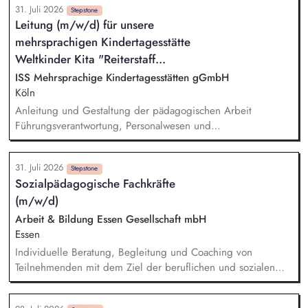
31. Juli 2026
Vertretung des Projekts bei Vorträgen, Netzwerk- u.
Stepstone
Leitung (m/w/d) für unsere
Fundraisingveranstaltungen, Weiterentwicklung des
mehrsprachigen Kindertagesstätte
Privatspendenfundraisings, regelmäßige Kommunikation mit
und das Gewinnen von (neuen) Spender*innen, Organisation
Weltkinder Kita "Reiterstaff...
und Begleitung der etwa jährlich stattfindenden
ISS Mehrsprachige Kindertagesstätten gGmbH
Dialogseminare.
Köln
Anleitung und Gestaltung der pädagogischen Arbeit
Führungsverantwortung, Personalwesen und
Personalentwicklung Steuerung und Verwaltung der
Kindertagesstätte Zusammenarbeit mit dem Träger
31. Juli 2026
Zusammenarbeit mit Eltern Zusammenarbeit und Vernetzung
Stepstone
Sozialpädagogische Fachkräfte
mit anderen Institutionen Öffentlichkeitsarbeit und
(m/w/d)
Außenvertretung
Arbeit & Bildung Essen Gesellschaft mbH
Essen
Individuelle Beratung, Begleitung und Coaching von
Teilnehmenden mit dem Ziel der beruflichen und sozialen
Integration. Durchführung von Potenzial- und
Kompetenzanalysen sowie Erstellung und Umsetzung