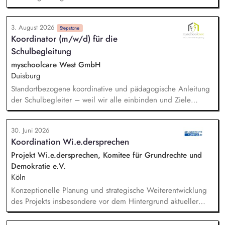
(Grundschulen und weiterführenden Schulen), individuelle
Unterstützung eines:einer Schüler:in im Unterricht und in den
3. August 2026
Pausenzeiten, Beziehungs- und Vertrauensarbeit,
Stepstone
Koordinator (m/w/d) für die
gemeinsames Erarbeiten von Methoden und Strategien mit
Schulbegleitung
den Lehrer:innen und Sonderpädagog:innen, um
Selbstständigkeit und Teilhabe zu fördern.
myschoolcare West GmbH
Duisburg
Standortbezogene koordinative und pädagogische Anleitung
der Schulbegleiter – weil wir alle einbinden und Ziele
gemeinsam feiern. Verlässliche Ansprechperson für die Ämter
und Schulen sowie für die Erziehungsberechtigten – weil wir
30. Juni 2026
tun, was wir sagen. Kontaktaufnahme zu komplementären
Koordination Wi.e.dersprechen
Hilfeeinrichtungen. Regelmäßiges vorbereitendes Daten-
Reporting sowie transparente und zeitnahe Kommunikation
Projekt Wi.e.dersprechen, Komitee für Grundrechte und
über alle relevanten Entwicklungen. Teilnahme an
Demokratie e.V.
Familienbesuchen und Netzwerktreffen. Vorbereitung und
Köln
Teilnahme an Hilfeplanungen. Proaktives Netzwerken in
Konzeptionelle Planung und strategische Weiterentwicklung
verschiedenen Anlaufstellen.
des Projekts insbesondere vor dem Hintergrund aktueller
politischer Entwicklungen in den Projektregionen,
Öffentlichkeitsarbeit Print und web in Deutsch und Englisch,