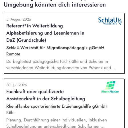
Umgebung könnten dich interessieren
5. August 2026
Referent*in Weiterbildung
Alphabetisierung und Lesenlernen in
DaZ (Grundschule)
SchlaU-Werkstatt für Migrationspädagogik gGmbH
Remote
Du begleitest pädagogische Fachkräfte und Schulen in
verschiedenen Weiterbildungsformaten von Präsenz und
Online-Workshops bis hin zu pädogischen Tagen und erstellst
Online-Selbstlernkurse für unsere Plattform schlau-lernen.org.
30. Juli 2026
Die inhaltlichen Schwerpunkte liegen dabei auf den
Fachkraft oder qualifizierte
Bereichen Lesen lernen, Mehrsprachigkeitsbewusstsein und
Assistenzkraft in der Schulbegleitung
Alphabetisierung in der Grundschule.
RheinFlanke sportorientierte Erziehungshilfe gGmbH
Köln
Planung, Durchführung einer individuellen, inklusiven
Schulbegleitung an unterschiedlichen Schulformen