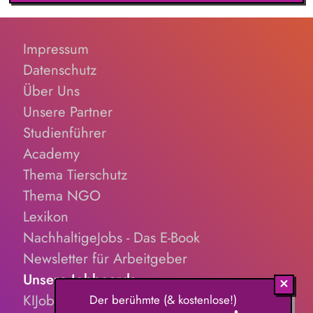
koordinierst dich mit Fachkollegen, um ganzheitliche,
ökologisch optimierte Gesamtsysteme zu schaffen. Präzise
Berechnungen: Du lieferst die Datenbasis für Anlagen, die
Impressum
genau so groß wie nötig, aber so effizient wie möglich sind.
Datenschutz
Über Uns
Unsere Partner
Studienführer
Academy
Thema Tierschutz
Thema NGO
Lexikon
NachhaltigeJobs - Das E-Book
Newsletter für Arbeitgeber
Unsere Jobboards
KIJobs.de
Der berühmte (& kostenlose!)