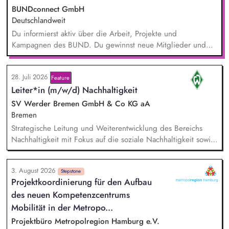
BUNDconnect GmbH
Deutschlandweit
Du informierst aktiv über die Arbeit, Projekte und
Kampagnen des BUND. Du gewinnst neue Mitglieder und
stärkst damit langfristig den Umwelt- und Naturschutz. Du
beantwortest Fragen zu Umwelt-, Arten- und Klimaschutz nach
28. Juli 2026
bestem Wissen und Gewissen. Du unterstützt Kampagnen
Feature
Leiter*in (m/w/d) Nachhaltigkeit
und Aktionen, beispielsweise durch das Sammeln von
Unterschriften für Petitionen.
SV Werder Bremen GmbH & Co KG aA
Bremen
Strategische Leitung und Weiterentwicklung des Bereichs
Nachhaltigkeit mit Fokus auf die soziale Nachhaltigkeit sowie
Verantwortung für die Erreichung der Nachhaltigkeitsziele in
Zusammenarbeit mit der Geschäftsführung und anderen
3. August 2026
Bereichen. Disziplinarische und fachliche Führung sowie
Stepstone
Projektkoordinierung für den Aufbau
Entwicklung der Mitarbeiter*innen im Bereich Nachhaltigkeit.
des neuen Kompetenzcentrums
Pflege und Weiterentwicklung des Netzwerks an
Kooperationspartner*innen sowie strategische Entwicklung
Mobilität in der Metropo...
nachhaltigkeitsbezogener Partnerschaften.
Projektbüro Metropolregion Hamburg e.V.