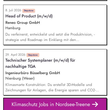
insbesondere im Bereich energieeffizienter
Sanierungsmaßnahmen Koordination und Steuerung
8. Juli 2026
nachhaltiger Energieversorgungslösungen mit Schwerpunkt
Stepstone
Head of Product (m/w/d)
Wärmepumpenumrüstung Erstellung von Aufstellungen,
Auswertungen und Übersichten zum Klimapfad sowie
Reneo Group GmbH
Ableitung von Maßnahmen Budgetplanung und -kontrolle
Hamburg
sowie Budgetverantwortung für alle technischen Maßnahmen
Du verfeinerst, entwickelst und setzt die Produktvision, -
strategie und Roadmap im Einklang mit den
Unternehmenszielen um. Du stellst sicher, dass Klima- und
Nachhaltigkeitsanforderungen – von regulatorischen
29. April 2026
Vorgaben bis hin zu Kundenbedürfnissen – verständlich in
Stepstone
Technischer Systemplaner (m/w/d) für
die Produktentwicklung einfließen. Du identifizierst neue
nachhaltige TGA
Marktchancen und Geschäftsmodelle in PropTech, ClimateTech
und Immobilieninvestitionen. Du steuerst den
Ingenieurbüro Büsselberg GmbH
Produktlebenszyklus und evaluierst neue Technologien (z. B.
Nienburg (Weser)
AI/ML, Datenanalyse) zur Sicherstellung der
Klimasmarte Konstruktion: Du erstellst 3D-Modelle und
Plattformskalierbarkeit.
Zeichnungen für Anlagen, die Energie sparen und CO2-
Emissionen senken. Innovations-Check: Du bringst eigene
Ideen ein, wie wir Technik noch effizienter in anspruchsvolle
Klimaschutz Jobs in Nordsee-Treene
Architektur integrieren können. Schnittstellenmanagement: Du