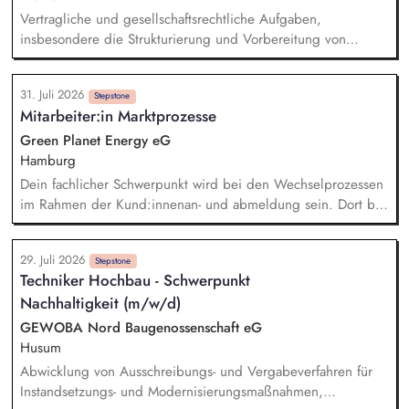
Finanzplanung und -verwaltung und bereitest
Vertragliche und gesellschaftsrechtliche Aufgaben,
Vergabeverfahren vor.
insbesondere die Strukturierung und Vorbereitung von
Verträgen Begleitung von Gesellschaftsgründungen sowie
Erstellung gesellschaftsrechtlicher Unterlagen und
31. Juli 2026
Vertragszusammenfassungen Verwaltung und Pflege von
Stepstone
Mitarbeiter:in Marktprozesse
Datenbanken Abteilungsorganisatorische Aufgaben und
allgemeine Bürotätigkeiten Organisation von
Green Planet Energy eG
Gesellschafterversammlungen und Kommunikation mit
Hamburg
internen und externen Projektpartnern/Ansprechpartnern
Dein fachlicher Schwerpunkt wird bei den Wechselprozessen
im Rahmen der Kund:innenan- und abmeldung sein. Dort bist
du für die eigenverantwortliche Bearbeitung aller anfallenden
Aufgaben zuständig. Im Austausch mit Marktpartnern, den
29. Juli 2026
Kund:innen und angrenzenden Fachbereichen klärst du
Stepstone
Techniker Hochbau - Schwerpunkt
offene Fragen und findest gemeinsam Lösungen. Du bist der
Nachhaltigkeit (m/w/d)
Second-Level-Support für den Kundenservice und
Geschäftskundenvertrieb.
GEWOBA Nord Baugenossenschaft eG
Husum
Abwicklung von Ausschreibungs- und Vergabeverfahren für
Instandsetzungs- und Modernisierungsmaßnahmen,