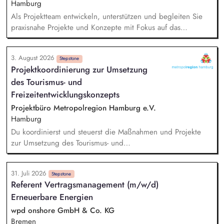
Hamburg
Als Projektteam entwickeln, unterstützen und begleiten Sie
praxisnahe Projekte und Konzepte mit Fokus auf das
Betriebliche und Schulische Mobilitätsmanagement.
konzipieren und erstellen Sie Informationsmaterialien für
3. August 2026
Unternehmen und Schulen zur Förderung einer nachhaltigen
Stepstone
Projektkoordinierung zur Umsetzung
Mobilität und beraten Einrichtungen bei der Einführung und
des Tourismus- und
Umsetzung von Maßnahmen des Mobilitätsmanagements.
organisieren und moderieren Sie Netzwerkveranstaltungen,
Freizeitentwicklungskonzepts
die Akteure der Region zusammenbringen und ihre
Projektbüro Metropolregion Hamburg e.V.
Zusammenarbeit fördern. identifizieren und akquirieren Sie
Hamburg
mögliche weitere Finanz- und Fördermittel für Projekte im
Du koordinierst und steuerst die Maßnahmen und Projekte
Kontext des Schulischen und Betrieblichen
zur Umsetzung des Tourismus- und
Mobilitätsmanagements.
Freizeitentwicklungskonzeptes. Du organisierst und
moderierst Arbeitsgruppen, Workshops und Veranstaltungen.
31. Juli 2026
Du vernetzt die beteiligten regionalen
Stepstone
Referent Vertragsmanagement (m/w/d)
Tourismusorganisationen, Kommunen und andere Stakeholder.
Erneuerbare Energien
Du unterstützt die Öffentlichkeitsarbeit und die
Kommunikation der Projektergebnisse. Du erstellst Berichte,
wpd onshore GmbH & Co. KG
Präsentationen und Dokumentationen. Du übernimmst die
Bremen