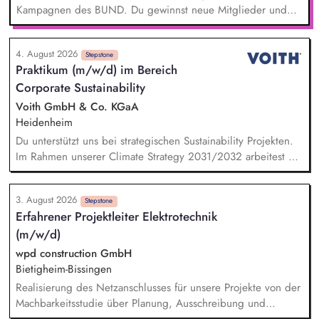
Kampagnen des BUND. Du gewinnst neue Mitglieder und
stärkst damit langfristig den Umwelt- und Naturschutz. Du
beantwortest Fragen zu Umwelt-, Arten- und Klimaschutz nach
4. August 2026
bestem Wissen und Gewissen. Du unterstützt Kampagnen
Stepstone
Praktikum (m/w/d) im Bereich
und Aktionen, beispielsweise durch das Sammeln von
Corporate Sustainability
Unterschriften für Petitionen.
Voith GmbH & Co. KGaA
Heidenheim
Du unterstützt uns bei strategischen Sustainability Projekten.
Im Rahmen unserer Climate Strategy 2031/2032 arbeitest Du
an möglichen CO2-Reduktionsmaßnahmen. Bei unserer Reise
auf dem Weg zur Corporate Sustainability Reporting-Directive
3. August 2026
(CSRD) der EU erarbeitest Du KPI-Analysen und unterstützt
Stepstone
Erfahrener Projektleiter Elektrotechnik
bei dem Facelift unseres Sustainability Reportings. Dabei
(m/w/d)
übernimmst Du konkret Verantwortung als Teilprojektleiter. Du
bist ein fester Teil des Teams bei unternehmensweiten
wpd construction GmbH
Initiativen wie dem UN Global Compact und arbeitest aktiv
Bietigheim-Bissingen
an den Sustainable Development Goals der Vereinten
Realisierung des Netzanschlusses für unsere Projekte von der
Nationen.
Machbarkeitsstudie über Planung, Ausschreibung und
Vergabe, die Bauleitung und -koordination bis zur Abnahme