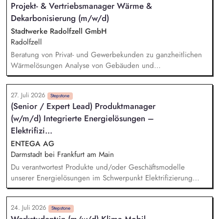
Projekt- & Vertriebsmanager Wärme &
Weiterentwicklung von Klimaschutzprojekten und
Dekarbonisierung (m/w/d)
Projektportfolios im Kontext der Zero-Emission-Transition,
beraten interne und externe Stakeholder und entwickeln
Stadtwerke Radolfzell GmbH
gemeinsam mit relevanten Fachbereichen kundenorientierte
Radolfzell
Nachhaltigkeitslösungen.
Beratung von Privat- und Gewerbekunden zu ganzheitlichen
Wärmelösungen Analyse von Gebäuden und
Kundenbedürfnissen sowie Entwicklung maßgeschneiderter
Energie- und Versorgungskonzepte Erstellung, Präsentation
27. Juli 2026
und aktive Nachverfolgung von Angeboten Ganzheitliche
Stepstone
(Senior / Expert Lead) Produktmanager
Begleitung der Kunden – vom Erstkontakt bis zum
(w/m/d) Integrierte Energielösungen –
Vertragsabschluss sowie der Nachbetreuung
Eigenverantwortliche Steuerung und Umsetzung von
Elektrifizi...
Projekten
ENTEGA AG
Darmstadt bei Frankfurt am Main
Du verantwortest Produkte und/oder Geschäftsmodelle
unserer Energielösungen im Schwerpunkt Elektrifizierung
oder Wärmetransformation und entwickelst sie von der
Marktanforderung bis zur Einführung und Skalierung weiter.
24. Juli 2026
Du steuerst den wirtschaftlichen und marktseitigen Erfolg
Stepstone
Werkstudent:in (m/w/d) Klima Mobil -