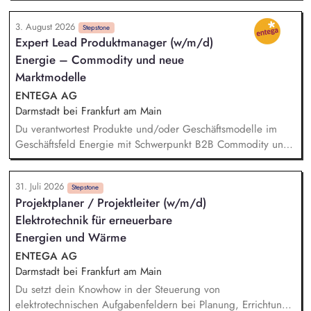
der Leistungen und deren Übergabe an den Investor.
3. August 2026
Technische Verhandlungen mit den Netzbetreibern zum
Stepstone
Expert Lead Produktmanager (w/m/d)
Netzanschluss und Sicherstellung der geltenden
Energie – Commodity und neue
Anschlussbedingungen und Vorschriften. Ansprechpartner:in
für alle Fragen rund um die elektrische Infrastruktur
Marktmodelle
(Umspannwerke, Kabeltrassen, Freileitungen) sowie
ENTEGA AG
Netzanschlüsse. Abstimmung und Koordination mit internen
Darmstadt bei Frankfurt am Main
Fachabteilungen sowie externen Stakeholdern
Du verantwortest Produkte und/oder Geschäftsmodelle im
Geschäftsfeld Energie mit Schwerpunkt B2B Commodity und
neue Marktmodelle und entwickelst sie von der
Marktanforderung bis zur Einführung und Skalierung weiter.
31. Juli 2026
Du steuerst den wirtschaftlichen und marktseitigen Erfolg
Stepstone
Projektplaner / Projektleiter (w/m/d)
deiner Strom- und Erdgasprodukte anhand relevanter
Elektrotechnik für erneuerbare
Kennzahlen wie Umsatz, Ergebnisbeitrag und
Kundenakzeptanz und leitest daraus Maßnahmen ab. Du
Energien und Wärme
analysierst Markt-, Kunden- und Technologietrends –
ENTEGA AG
beispielsweise rund um Energy Sharing, PPAs, Flexibilitäten
Darmstadt bei Frankfurt am Main
oder neue Vermarktungsmodelle - sowie regulatorische und
Du setzt dein Knowhow in der Steuerung von
energiewirtschaftliche Entwicklungen und übersetzt sie in
elektrotechnischen Aufgabenfeldern bei Planung, Errichtung