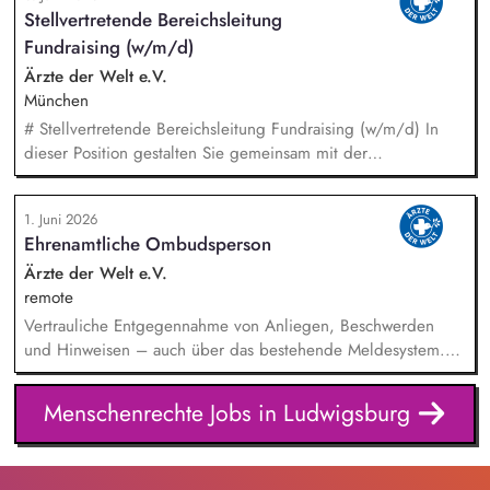
zertifizierungsrelevanten Unterlagen, wie Lohnberechnungen,
Stellvertretende Bereichsleitung
Arbeitszeiterfassungen und Tarifverträgen. Durchführung von
Fundraising (w/m/d)
Qualitätssicherungsbesuchen in Spanien und weltweit.
Weiterentwicklung der Naturland Richtlinien Soziale
Ärzte der Welt e.V.
Verantwortung sowie des Kontroll- und Zertifizierungssystems.
München
Durchführung regionalspezifischer Schulungen für externe
# Stellvertretende Bereichsleitung Fundraising (w/m/d) In
Kontrollstellen sowie Webinaren und Workshops zu
dieser Position gestalten Sie gemeinsam mit der
Sozialstandards, Menschen- und Arbeitsrechten.
Bereichsleitung die strategische Weiterentwicklung des
Fundraisings und übernehmen Führungs- sowie
1. Juni 2026
Steuerungsaufgaben in einem dynamischen Umfeld. Ein
Ehrenamtliche Ombudsperson
Schwerpunkt Ihrer Tätigkeit liegt in der Führung und
Weiterentwicklung des Dialogmarketing-Teams: strategische
Ärzte der Welt e.V.
Weiterentwicklung des Dialogmarketings, fachliche Leitung
remote
und Koordination des Teams, Entwicklung und Optimierung
Vertrauliche Entgegennahme von Anliegen, Beschwerden
von Maßnahmen sowie Identifikation neuer
und Hinweisen – auch über das bestehende Meldesystem.
Fundraisingpotenziale.
Vermittlung bei Konflikten und Unterstützung bei
Klärungsprozessen. Konzeption und Durchführung von
Menschenrechte Jobs in Ludwigsburg
Schulungen und Sensibilisierungsformaten. Mitwirkung an der
Weiterentwicklung von Leitlinien, Verhaltenskodizes und dem
Meldesystem. Förderung einer offenen Feedback- und