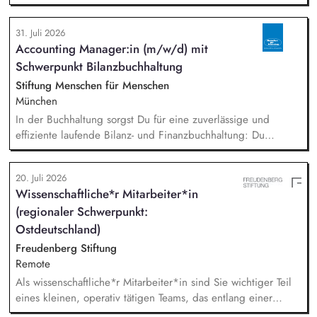
Assistance for Local Innovation and Sustainable Enterprises
31. Juli 2026
Accounting Manager:in (m/w/d) mit
Schwerpunkt Bilanzbuchhaltung
Stiftung Menschen für Menschen
München
In der Buchhaltung sorgst Du für eine zuverlässige und
effiziente laufende Bilanz- und Finanzbuchhaltung: Du
bearbeitest Bankgeschäfte, Kreditoren und Debitoren,
wickelst den Zahlungsverkehr ab und unterstützt bei Lohn-
20. Juli 2026
und Gehaltsabrechnung sowie im Steuer- und Meldewesen.
Wissenschaftliche*r Mitarbeiter*in
Zudem übernimmst Du eigenständig Abschlussarbeiten sowie
(regionaler Schwerpunkt:
Kosten- und Leistungsrechnung und bringst Dich in
bereichsübergreifende Themen ein.
Ostdeutschland)
Freudenberg Stiftung
Remote
Als wissenschaftliche*r Mitarbeiter*in sind Sie wichtiger Teil
eines kleinen, operativ tätigen Teams, das entlang einer
klaren Programmatik langfristig soziale Innovation