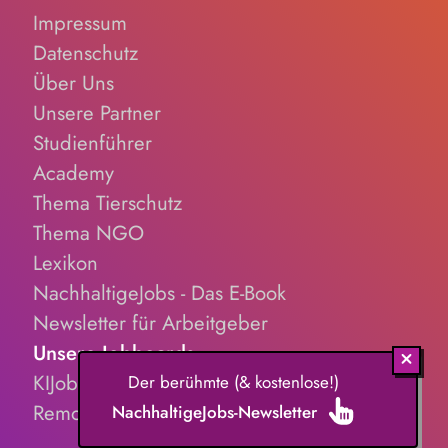
Beschwerdekultur innerhalb der Organisation.
Impressum
Datenschutz
Über Uns
Unsere Partner
Studienführer
Academy
Thema Tierschutz
Thema NGO
Lexikon
NachhaltigeJobs - Das E-Book
Newsletter für Arbeitgeber
Unsere Jobboards
KIJobs.de
Der berühmte (& kostenlose!)
RemoteJobs.de
NachhaltigeJobs-Newsletter