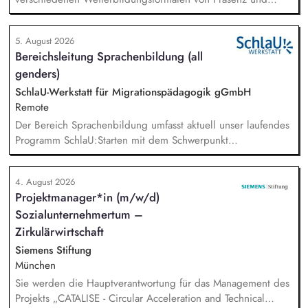
Online-Workshops bis hin zu pädogischen Tagen und erstellst
Online-Selbstlernkurse für unsere Plattform schlau-lernen.org.
5. August 2026
Die inhaltlichen Schwerpunkte liegen dabei auf den
Bereichsleitung Sprachenbildung (all
Bereichen Lesen lernen, Mehrsprachigkeitsbewusstsein und
genders)
Alphabetisierung in der Grundschule.
SchlaU-Werkstatt für Migrationspädagogik gGmbH
Remote
Der Bereich Sprachenbildung umfasst aktuell unser laufendes
Programm SchlaU:Starten mit dem Schwerpunkt
"Alphabetisierung in DaZ für die Grundschule" sowie
zukünftig weitere auf Unterrichtsmaterial bezogene Projekte
4. August 2026
mit den Schwerpunkten sprachensensibles und
Projektmanager*in (m/w/d)
rassismuskritisches Deutschlernen von der Grundschule bis in
Sozialunternehmertum –
die Berufliche Bildung. Der Bereich Sprachenbildung
entwickelt in seinen Projekten dazu zielgruppengerechte und
Zirkulärwirtschaft
innovative Unterrichtsmaterialien und begleitet pädagogische
Siemens Stiftung
Fachkräfte mit daran angeschlossenen
München
Weiterbildungsangeboten online wie offline.
Sie werden die Hauptverantwortung für das Management des
Projekts „CATALISE - Circular Acceleration and Technical