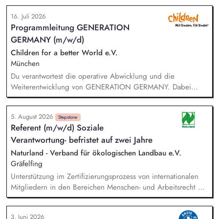
implementiert. Sie unterstützen die Geschäftsführung bei der
16. Juli 2026
Umsetzung der Stiftungsprogrammatik und entwickeln dabei
Programmleitung GENERATION
die Internationalisierungsstrategie der Stiftung weiter. Sie
GERMANY (m/w/d)
übersetzen wissenschaftliche Erkenntnisse in
alltagsangebundene Handlungsansätze entlang unserer
Children for a better World e.V.
Stiftungsprogrammatik.
München
Du verantwortest die operative Abwicklung und die
Weiterentwicklung von GENERATION GERMANY. Dabei
arbeitest Du im Team und auch eng mit unserem Vorstand
zusammen und übernimmst Verantwortung für die Strategie,
5. August 2026
die Umsetzung und das Wachstum des Programms. Dazu
Stepstone
Referent (m/w/d) Soziale
gehören insbesondere: Inhaltliche, strategische und
Verantwortung- befristet auf zwei Jahre
organisatorische Weiterentwicklung des Programms,
Konzeption, Planung und Durchführung unserer
Naturland - Verband für ökologischen Landbau e.V.
Demokratieveranstaltungen, Moderation der Veranstaltungen
Gräfelfing
und Vorbereitung der Panelgäste.
Unterstützung im Zertifizierungsprozess von internationalen
Mitgliedern in den Bereichen Menschen- und Arbeitsrecht mit
Schwerpunkt auf Spanien, Lateinamerika und Indien. Analyse
und Überprüfung von Audit-Berichten und
3. Juni 2026