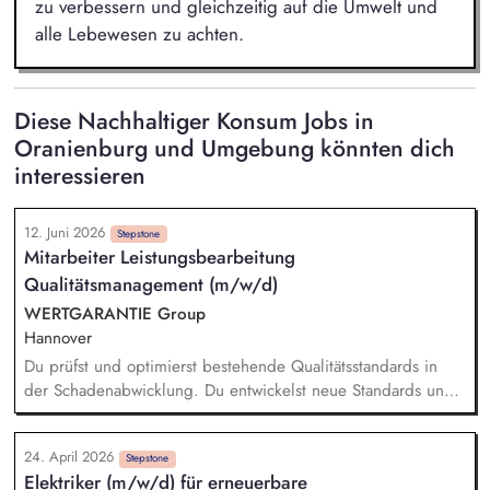
zu verbessern und gleichzeitig auf die Umwelt und
alle Lebewesen zu achten.
Diese Nachhaltiger Konsum Jobs in
Oranienburg und Umgebung könnten dich
interessieren
12. Juni 2026
Stepstone
Mitarbeiter Leistungsbearbeitung
Qualitätsmanagement (m/w/d)
WERTGARANTIE Group
Hannover
Du prüfst und optimierst bestehende Qualitätsstandards in
der Schadenabwicklung. Du entwickelst neue Standards und
setzt sie um, um ein erstklassiges Servicelevel
sicherzustellen. Du baust aussagekräftige Qualitätskennzahlen
24. April 2026
auf, behältst sie im Blick und entwickelst sie kontinuierlich
Stepstone
Elektriker (m/w/d) für erneuerbare
weiter. Du konzipierst und führst Schulungen für