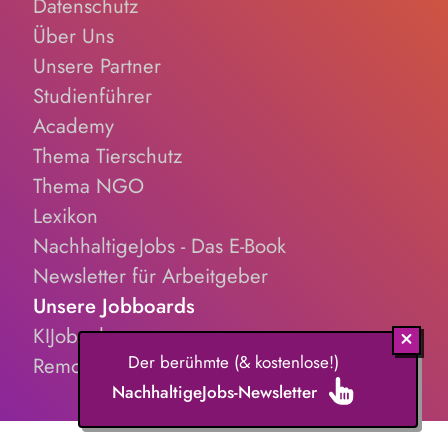
Datenschutz
Über Uns
Unsere Partner
Studienführer
Academy
Thema Tierschutz
Thema NGO
Lexikon
NachhaltigeJobs - Das E-Book
Newsletter für Arbeitgeber
Unsere Jobboards
KIJobs.de
Der berühmte (& kostenlose!)
RemoteJobs.de
NachhaltigeJobs-Newsletter