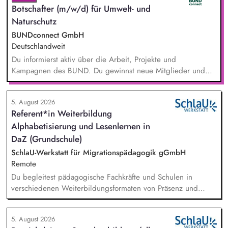
Botschafter (m/w/d) für Umwelt- und
Naturschutz
BUNDconnect GmbH
Deutschlandweit
Du informierst aktiv über die Arbeit, Projekte und
Kampagnen des BUND. Du gewinnst neue Mitglieder und
stärkst damit langfristig den Umwelt- und Naturschutz. Du
beantwortest Fragen zu Umwelt-, Arten- und Klimaschutz nach
5. August 2026
bestem Wissen und Gewissen. Du unterstützt Kampagnen
Referent*in Weiterbildung
und Aktionen, beispielsweise durch das Sammeln von
Alphabetisierung und Lesenlernen in
Unterschriften für Petitionen.
DaZ (Grundschule)
SchlaU-Werkstatt für Migrationspädagogik gGmbH
Remote
Du begleitest pädagogische Fachkräfte und Schulen in
verschiedenen Weiterbildungsformaten von Präsenz und
Online-Workshops bis hin zu pädogischen Tagen und erstellst
Online-Selbstlernkurse für unsere Plattform schlau-lernen.org.
5. August 2026
Die inhaltlichen Schwerpunkte liegen dabei auf den