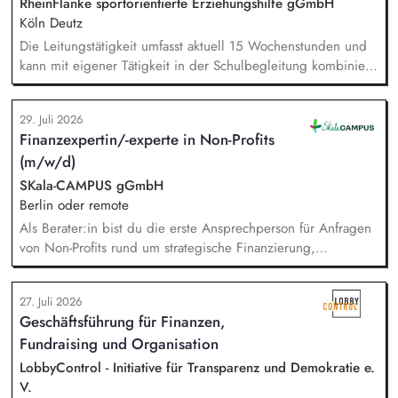
den Lehrer:innen und Sonderpädagog:innen, um
RheinFlanke sportorientierte Erziehungshilfe gGmbH
Selbstständigkeit und Teilhabe zu fördern.
Köln Deutz
Die Leitungstätigkeit umfasst aktuell 15 Wochenstunden und
kann mit eigener Tätigkeit in der Schulbegleitung kombiniert
werden. Aufgaben: Kapazitätsplanung und Stellenvertretung,
Einarbeitung neuer Mitarbeitenden, Zielvereinbarung und
29. Juli 2026
Entwicklungsgespräche mit Mitarbeitenden, Förderung
Finanzexpertin/-experte in Non-Profits
Teambuilding und Teamarbeit, Qualitätssicherung der
(m/w/d)
pädagogischen Arbeit im Hilfeplanverfahren, Kommunikation
im Hinblick auf die Schnittstelle zwischen RheinFlanke und
SKala-CAMPUS gGmbH
Schule.
Berlin oder remote
Als Berater:in bist du die erste Ansprechperson für Anfragen
von Non-Profits rund um strategische Finanzierung,
Finanzmanagement und Fundraising. Dabei entwickelst du
den gesamten Prozess von der Anfrage über
27. Juli 2026
Angebotserstellung bis zur eigenverantwortlichen Umsetzung.
Geschäftsführung für Finanzen,
Auf Basis der jeweiligen Herausforderungen entwickelst du
Fundraising und Organisation
passgenaue Beratungsprozesse und berätst Organisationen zu
zentralen Fragen ihrer finanziellen Steuerung und
LobbyControl - Initiative für Transparenz und Demokratie e.
strategischen Weiterentwicklung.
V.