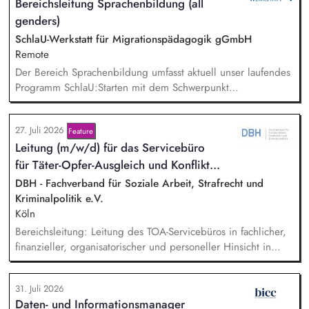
Bereichsleitung Sprachenbildung (all
Bereichen Lesen lernen, Mehrsprachigkeitsbewusstsein und
genders)
Alphabetisierung in der Grundschule.
SchlaU-Werkstatt für Migrationspädagogik gGmbH
Remote
Der Bereich Sprachenbildung umfasst aktuell unser laufendes
Programm SchlaU:Starten mit dem Schwerpunkt
"Alphabetisierung in DaZ für die Grundschule" sowie
zukünftig weitere auf Unterrichtsmaterial bezogene Projekte
27. Juli 2026
Feature
mit den Schwerpunkten sprachensensibles und
Lei­tung (m/w/d) für das Servicebüro
rassismuskritisches Deutschlernen von der Grundschule bis in
die Berufliche Bildung. Der Bereich Sprachenbildung
für Tä­ter-Op­fer-Aus­gleich und Kon­flikt­...
entwickelt in seinen Projekten dazu zielgruppengerechte und
DBH - Fachverband für Soziale Arbeit, Strafrecht und
innovative Unterrichtsmaterialien und begleitet pädagogische
Kriminalpolitik e.V.
Fachkräfte mit daran angeschlossenen
Köln
Weiterbildungsangeboten online wie offline.
Bereichsleitung: Leitung des TOA-Servicebüros in fachlicher,
finanzieller, organisatorischer und personeller Hinsicht in
Abstimmung mit der Geschäftsführung. Teamführung:
Personalverantwortung für zwei Mitarbeitende. Strategische
31. Juli 2026
Organisationsentwicklung: Sie verantworten die strategische
Daten- und Informationsmanager
und organisatorische Weiterentwicklung des TOA-