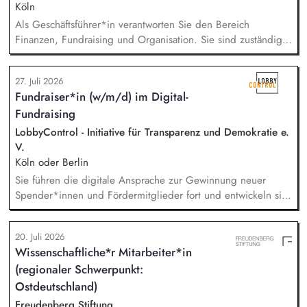
Köln
Als Geschäftsführer*in verantworten Sie den Bereich
Finanzen, Fundraising und Organisation. Sie sind zuständig
für die Finanzplanung, das Controlling und die Organisation
des Rechnungswesens. Sie leiten das Fundraising-Team und
27. Juli 2026
entwickeln eine nachhaltige Fundraising Strategie. Sie sind
Fundraiser*in (w/m/d) im Digital-
verantwortlich für das Personalmanagement und die operative
Fundraising
Steuerung von Prozessen zur Organisationsentwicklung.
LobbyControl - Initiative für Transparenz und Demokratie e.
V.
Köln oder Berlin
Sie führen die digitale Ansprache zur Gewinnung neuer
Spender*innen und Fördermitglieder fort und entwickeln sie
weiter. Sie sind verantwortlich für unsere E-Mailings und
steuern diese ganzheitlich - angefangen bei der Planung,
20. Juli 2026
Zielgruppensegmentierung und Themenauswahl übers Texten
Wissenschaftliche*r Mitarbeiter*in
bis hin zur technischen Abwicklung und deren
(regionaler Schwerpunkt:
kontinuierlichen Optimierung und Weiterentwicklung.
Ostdeutschland)
Freudenberg Stiftung