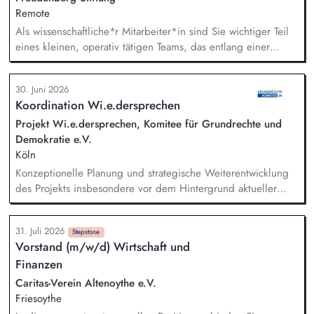
Remote
Als wissenschaftliche*r Mitarbeiter*in sind Sie wichtiger Teil
eines kleinen, operativ tätigen Teams, das entlang einer
klaren Programmatik langfristig soziale Innovation
implementiert. Sie unterstützen die Geschäftsführung bei der
30. Juni 2026
Umsetzung der Stiftungsprogrammatik und entwickeln dabei
Koordination Wi.e.dersprechen
die Internationalisierungsstrategie der Stiftung weiter. Sie
übersetzen wissenschaftliche Erkenntnisse in
Projekt Wi.e.dersprechen, Komitee für Grundrechte und
alltagsangebundene Handlungsansätze entlang unserer
Demokratie e.V.
Stiftungsprogrammatik.
Köln
Konzeptionelle Planung und strategische Weiterentwicklung
des Projekts insbesondere vor dem Hintergrund aktueller
politischer Entwicklungen in den Projektregionen,
Öffentlichkeitsarbeit Print und web in Deutsch und Englisch,
31. Juli 2026
Vertretung des Projekts bei Vorträgen, Netzwerk- u.
Stepstone
Vorstand (m/w/d) Wirtschaft und
Fundraisingveranstaltungen, Weiterentwicklung des
Finanzen
Privatspendenfundraisings, regelmäßige Kommunikation mit
und das Gewinnen von (neuen) Spender*innen, Organisation
Caritas-Verein Altenoythe e.V.
und Begleitung der etwa jährlich stattfindenden
Friesoythe
Dialogseminare.