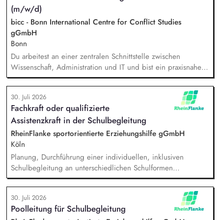
(m/w/d)
Servicebüros in den Bereichen Fortbildung, Information und
Qualitätssicherung. Projektmanagement: Verantwortliche
bicc - Bonn International Centre for Conflict Studies
Planung, Budgetierung und Projektcontrolling im Rahmen
gGmbH
von öffentlichen Zuwendungen.
Bonn
Du arbeitest an einer zentralen Schnittstelle zwischen
Wissenschaft, Administration und IT und bist ein praxisnaher
Allrounder in den verschiedenen Themenbereichen. In dieser
Rolle betreust Du unsere Bibliothek, entwickelst unser
30. Juli 2026
Forschungsinformationssystem (FIS) und das institutionelle
Fachkraft oder qualifizierte
Forschungsdatenmanagement (FDM) weiter. Du sicherst die
Assistenzkraft in der Schulbegleitung
Qualität und Nachvollziehbarkeit von
Forschungsinformationen und unterstützt durch Analysen,
RheinFlanke sportorientierte Erziehungshilfe gGmbH
Kennzahlen und Berichte die strategische Steuerung des
Köln
Instituts.
Planung, Durchführung einer individuellen, inklusiven
Schulbegleitung an unterschiedlichen Schulformen
(Grundschulen und weiterführenden Schulen), individuelle
Unterstützung eines:einer Schüler:in im Unterricht und in den
30. Juli 2026
Pausenzeiten, Beziehungs- und Vertrauensarbeit,
Poolleitung für Schulbegleitung
gemeinsames Erarbeiten von Methoden und Strategien mit