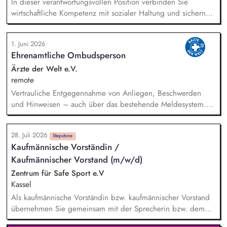
In dieser verantwortungsvollen Position verbinden Sie
wirtschaftliche Kompetenz mit sozialer Haltung und sichern
die wirtschaftlichen Grundlagen für die nachhaltige und
zukunftsorientierte Erfüllung des sozialen Auftrags des Caritas-
1. Juni 2026
Vereins Altenoythe. Gemeinsam mit dem Vorstand Inhalte,
Ehrenamtliche Ombudsperson
Pädagogik und Verfahren verantworten Sie die Gesamtleitung
sowie die strategische Weiterentwicklung des Caritas-Vereins
Ärzte der Welt e.V.
Altenoythe und seiner Einrichtungen. Sie führen das Ressort
remote
Wirtschaft und Finanzen eigenverantwortlich und richten es
Vertrauliche Entgegennahme von Anliegen, Beschwerden
strategisch und organisatorisch zukunftsfähig aus. Sie
und Hinweisen – auch über das bestehende Meldesystem.
übernehmen die Geschäftsführung der Tochtergesellschaften
Vermittlung bei Konflikten und Unterstützung bei
sowie die Verantwortung für die strategische
Klärungsprozessen. Konzeption und Durchführung von
Personalentwicklung.
28. Juli 2026
Schulungen und Sensibilisierungsformaten. Mitwirkung an der
Stepstone
Kaufmännische Vorständin /
Weiterentwicklung von Leitlinien, Verhaltenskodizes und dem
Kaufmännischer Vorstand (m/w/d)
Meldesystem. Förderung einer offenen Feedback- und
Beschwerdekultur innerhalb der Organisation.
Zentrum für Safe Sport e.V
Kassel
Als kaufmännische Vorständin bzw. kaufmännischer Vorstand
übernehmen Sie gemeinsam mit der Sprecherin bzw. dem
Sprecher des Vorstands eine zentrale Rolle beim Aufbau der