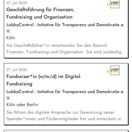
27. Juli 2026
following up on decisions. Coordinate the association's
Geschäftsführung für Finanzen,
website, newsletters and social media. Support awareness
Fundraising und Organisation
campaigns and communication activities. Coordinate and
develop EAAD's fundraising activities.
LobbyControl - Initiative für Transparenz und Demokratie e.
V.
Köln
Als Geschäftsführer*in verantworten Sie den Bereich
Finanzen, Fundraising und Organisation. Sie sind zuständig
für die Finanzplanung, das Controlling und die Organisation
des Rechnungswesens. Sie leiten das Fundraising-Team und
27. Juli 2026
entwickeln eine nachhaltige Fundraising Strategie. Sie sind
Fundraiser*in (w/m/d) im Digital-
verantwortlich für das Personalmanagement und die operative
Fundraising
Steuerung von Prozessen zur Organisationsentwicklung.
LobbyControl - Initiative für Transparenz und Demokratie e.
V.
Köln oder Berlin
Sie führen die digitale Ansprache zur Gewinnung neuer
Spender*innen und Fördermitglieder fort und entwickeln sie
weiter. Sie sind verantwortlich für unsere E-Mailings und
steuern diese ganzheitlich - angefangen bei der Planung,