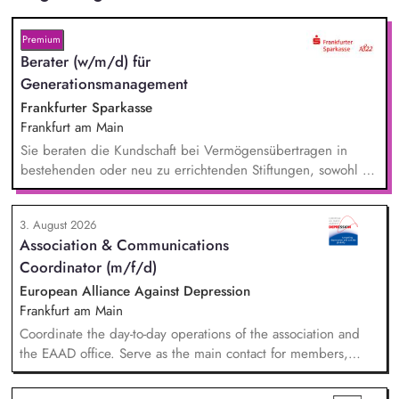
Premium
Berater (w/m/d) für
Generationsmanagement
Frankfurter Sparkasse
Frankfurt am Main
Sie beraten die Kundschaft bei Vermögensübertragen in
bestehenden oder neu zu errichtenden Stiftungen, sowohl zu
Lebzeiten als auch im Rahmen der Nachlassplanung. Sie
übernehmen eigenverantwortlich alle relevanten Aufgaben
3. August 2026
bei der Testamentsvollstreckung und Nachlassverwaltung. Sie
Association & Communications
wirken aktiv an Werbemaßnahmen im Stiftungs- und
Coordinator (m/f/d)
Nachlassmanagement mit, auch in kreativer Hinsicht.
European Alliance Against Depression
Frankfurt am Main
Coordinate the day-to-day operations of the association and
the EAAD office. Serve as the main contact for members,
partners and general enquiries. Support the Board of
Directors by organising meetings, preparing documents and