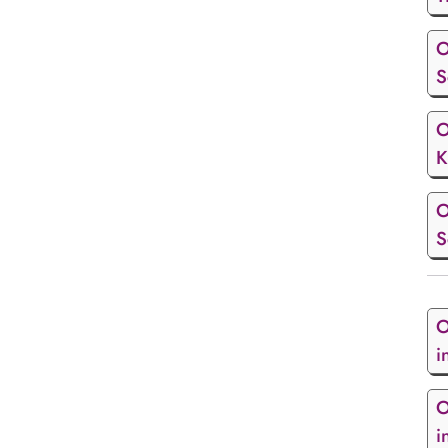
O
S
O
K
O
S
O
i
O
i