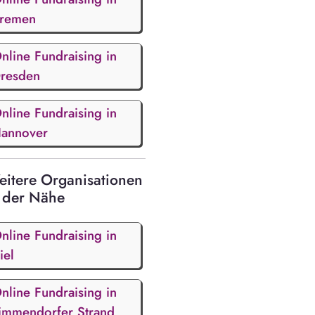
remen
nline Fundraising in
resden
nline Fundraising in
annover
itere Organisationen
 der Nähe
nline Fundraising in
iel
nline Fundraising in
immendorfer Strand