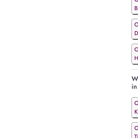
B
O
D
O
H
We
in
O
K
O
T