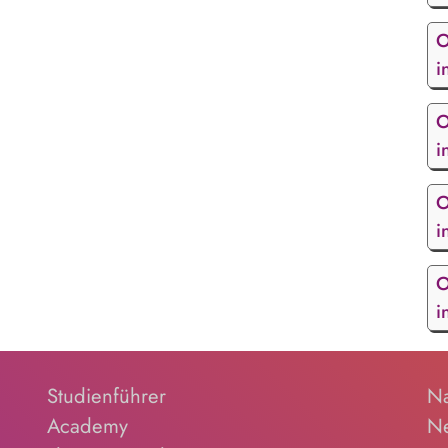
O
i
O
i
O
i
O
i
Studienführer
Na
Academy
Ne