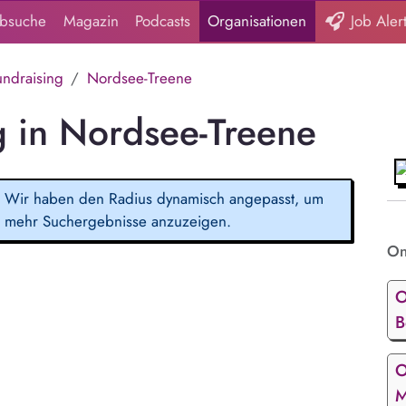
obsuche
Magazin
Podcasts
Organisationen
Job Aler
undraising
Nordsee-Treene
g in Nordsee-Treene
Wir haben den Radius dynamisch angepasst, um
mehr Suchergebnisse anzuzeigen.
On
O
B
O
M