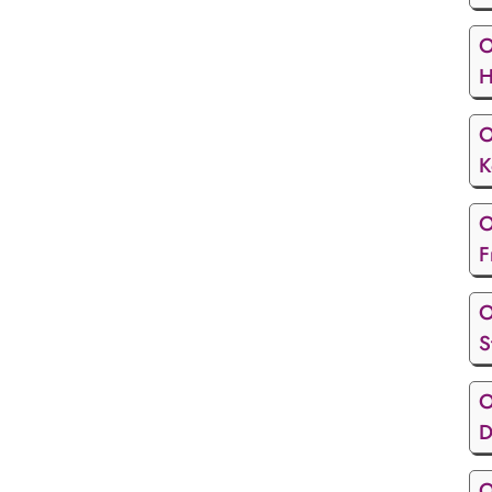
O
H
O
K
O
F
O
S
O
D
O