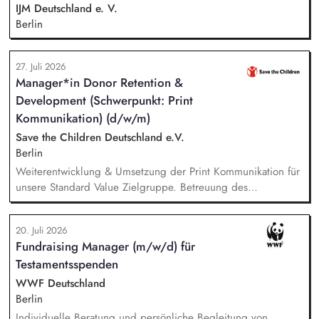
Themen und gewinnen hochrangige Referentinnen sowie
IJM Deutschland e. V.
Diskussionspartnerinnen aus Politik, Wirtschaft, Wissenschaft,
Berlin
Medien und Zivilgesellschaft.
27. Juli 2026
Manager*in Donor Retention &
Development (Schwerpunkt: Print
Kommunikation) (d/w/m)
Save the Children Deutschland e.V.
Berlin
Weiterentwicklung & Umsetzung der Print Kommunikation für
unsere Standard Value Zielgruppe. Betreuung des
postalischen Mailing-Programm inkl. der Spendenmagazine
und Spendenaufrufe sowie der Print Kommunikation innerhalb
20. Juli 2026
unserer Donor Journeys. Ko-Produktion von Content für die
Fundraising Manager (m/w/d) für
Print Kommunikation in enger Zusammenarbeit mit dem Team
Testamentsspenden
Brand, Content & Publikationen. Redaktion und Prüfung von
Content/Texten für andere Kanäle und Medien.
WWF Deutschland
Berlin
Individuelle Beratung und persönliche Begleitung von