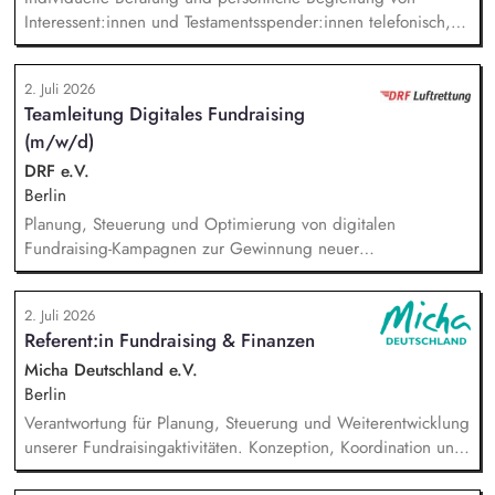
Interessent:innen und Testamentsspender:innen telefonisch,
per E-Mail sowie bei persönlichen Gesprächen. Strategische
Weiterentwicklung des Erbschaftsfundraisings und der Donor
2. Juli 2026
Journeys – von der Lead-Akquise über Stewardship bis hin
Teamleitung Digitales Fundraising
zur individuellen Förder:innen-Kommunikation. Systematische
(m/w/d)
Planung, Steuerung und Umsetzung von Werbemaßnahmen,
Nachlass-Mailings oder Telefonie-Aktionen sowie die
DRF e.V.
Durchführung von analogen und digitalen Veranstaltungen.
Berlin
Planung, Steuerung und Optimierung von digitalen
Fundraising-Kampagnen zur Gewinnung neuer
Unterstützerinnen und Unterstützer. Weiterentwicklung und
Umsetzung von Performance-Marketing-Maßnahmen (Display-,
2. Juli 2026
Suchmaschinen-, Social-Media-Werbung etc.). Analyse von
Referent:in Fundraising & Finanzen
Kampagnenerfolgen, Erstellen von Reports und Ableiten von
datenbasierter Optimierungsmaßnahmen. Konzeption und
Micha Deutschland e.V.
Durchführen von A/B-Tests für Anzeigen, Landingpages und
Berlin
Conversion-Funnels.
Verantwortung für Planung, Steuerung und Weiterentwicklung
unserer Fundraisingaktivitäten. Konzeption, Koordination und
Umsetzung zentraler Fundraisingkampagnen (z. B. Frühjahr,