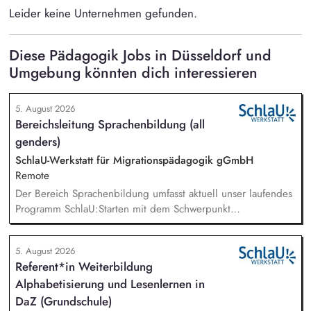
Leider keine Unternehmen gefunden.
Diese Pädagogik Jobs in Düsseldorf und
Umgebung könnten dich interessieren
5. August 2026
Bereichsleitung Sprachenbildung (all
genders)
SchlaU-Werkstatt für Migrationspädagogik gGmbH
Remote
Der Bereich Sprachenbildung umfasst aktuell unser laufendes
Programm SchlaU:Starten mit dem Schwerpunkt
"Alphabetisierung in DaZ für die Grundschule" sowie
zukünftig weitere auf Unterrichtsmaterial bezogene Projekte
5. August 2026
mit den Schwerpunkten sprachensensibles und
Referent*in Weiterbildung
rassismuskritisches Deutschlernen von der Grundschule bis in
Alphabetisierung und Lesenlernen in
die Berufliche Bildung. Der Bereich Sprachenbildung
entwickelt in seinen Projekten dazu zielgruppengerechte und
DaZ (Grundschule)