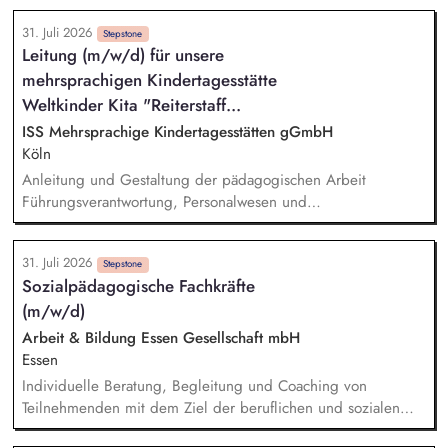
individuellen Lebensgeschichten. Systemisches Denken:
31. Juli 2026
Zusammenhänge erkennen, Verhalten einordnen, Muster
Stepstone
Leitung (m/w/d) für unsere
verstehen. Förderung von Identitätsentwicklung, Selbstwert
mehrsprachigen Kindertagesstätte
und individuellen Stärken. Begleitung in lebenspraktischen
Bereichen (Alltag, Schule, Freizeit, Verantwortung).
Weltkinder Kita "Reiterstaff...
Zusammenarbeit mit Eltern, Sorgeberechtigten, Schulen,
ISS Mehrsprachige Kindertagesstätten gGmbH
Therapeut*innen und Jugendämtern.
Köln
Anleitung und Gestaltung der pädagogischen Arbeit
Führungsverantwortung, Personalwesen und
Personalentwicklung Steuerung und Verwaltung der
Kindertagesstätte Zusammenarbeit mit dem Träger
31. Juli 2026
Zusammenarbeit mit Eltern Zusammenarbeit und Vernetzung
Stepstone
Sozialpädagogische Fachkräfte
mit anderen Institutionen Öffentlichkeitsarbeit und
(m/w/d)
Außenvertretung
Arbeit & Bildung Essen Gesellschaft mbH
Essen
Individuelle Beratung, Begleitung und Coaching von
Teilnehmenden mit dem Ziel der beruflichen und sozialen
Integration. Durchführung von Potenzial- und