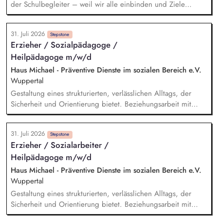
der Schulbegleiter – weil wir alle einbinden und Ziele
gemeinsam feiern. Verlässliche Ansprechperson für die Ämter
und Schulen sowie für die Erziehungsberechtigten – weil wir
31. Juli 2026
tun, was wir sagen. Kontaktaufnahme zu komplementären
Stepstone
Erzieher / Sozialpädagoge /
Hilfeeinrichtungen. Regelmäßiges vorbereitendes Daten-
Heilpädagoge m/w/d
Reporting sowie transparente und zeitnahe Kommunikation
über alle relevanten Entwicklungen. Teilnahme an
Haus Michael - Präventive Dienste im sozialen Bereich e.V.
Familienbesuchen und Netzwerktreffen. Vorbereitung und
Wuppertal
Teilnahme an Hilfeplanungen. Proaktives Netzwerken in
Gestaltung eines strukturierten, verlässlichen Alltags, der
verschiedenen Anlaufstellen.
Sicherheit und Orientierung bietet. Beziehungsarbeit mit
Kindern und Jugendlichen unter Berücksichtigung ihrer
individuellen Lebensgeschichten. Systemisches Denken:
31. Juli 2026
Zusammenhänge erkennen, Verhalten einordnen, Muster
Stepstone
Erzieher / Sozialarbeiter /
verstehen. Förderung von Identitätsentwicklung, Selbstwert
Heilpädagoge m/w/d
und individuellen Stärken. Begleitung in lebenspraktischen
Bereichen (Alltag, Schule, Freizeit, Verantwortung).
Haus Michael - Präventive Dienste im sozialen Bereich e.V.
Zusammenarbeit mit Eltern, Sorgeberechtigten, Schulen,
Wuppertal
Therapeut*innen und Jugendämtern.
Gestaltung eines strukturierten, verlässlichen Alltags, der
Sicherheit und Orientierung bietet. Beziehungsarbeit mit
Kindern und Jugendlichen unter Berücksichtigung ihrer