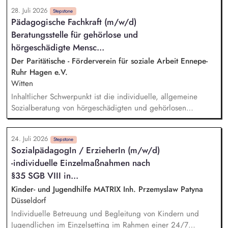
Kompetenzanalysen sowie Erstellung und Umsetzung
28. Juli 2026
individueller Förder- und Integrationspläne. Unterstützung bei
Stepstone
Pädagogische Fachkraft (m/w/d)
der beruflichen Orientierung, Stellensuche, Erstellung von
Beratungsstelle für gehörlose und
Bewerbungsunterlagen und Vermittlung in Ausbildung oder
Arbeit. Planung, Durchführung und Nachbereitung von
hörgeschädigte Mensc...
Einzelcoachings, Gruppenangeboten und Seminaren zu
Der Paritätische - Förderverein für soziale Arbeit Ennepe-
arbeitsmarkt- und berufsbezogenen Themen. Beratung in
Ruhr Hagen e.V.
persönlichen und sozialen Problemlagen sowie
Witten
Krisenintervention und Vermittlung an geeignete
Inhaltlicher Schwerpunkt ist die individuelle, allgemeine
Netzwerkpartner.
Sozialberatung von hörgeschädigten und gehörlosen
Menschen im Ennepe-Ruhr-Kreis zu Fragen aus allen
relevanten Lebensbereichen, wie z. B. Sicherung des
24. Juli 2026
Lebensunterhalts, Arbeit, Gesundheitsfürsorge und
Stepstone
SozialpädagogIn / ErzieherIn (m/w/d)
Antragsstellungen. Bei Bedarf unterstützen Sie die
-individuelle Einzelmaßnahmen nach
Ratsuchenden bei der Koordinierung von Terminen, der
Vermittlung von Gebärdensprachdolmetscher*innen und
§35 SGB VIII in...
vermitteln an problemorientierte Hilfsangebote weiter. Neben
Kinder- und Jugendhilfe MATRIX Inh. Przemyslaw Patyna
der Hilfe zur Selbsthilfe für die Betroffenen stehen Sie
Düsseldorf
Ämtern, Institutionen, Schulen, Krankenhäusern, Vereinen,
Individuelle Betreuung und Begleitung von Kindern und
Selbsthilfegruppen und weiteren Einrichtungen für Fragen zur
Jugendlichen im Einzelsetting im Rahmen einer 24/7