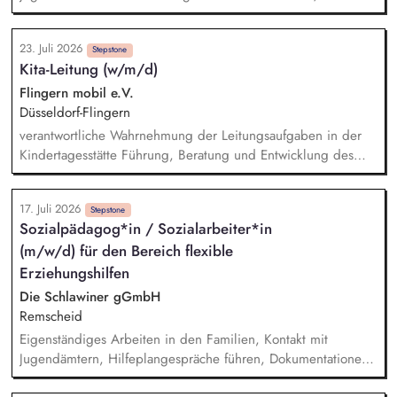
Verfügung.
Betreuung. Sicherstellung der alltäglichen Versorgung
(Struktur, Ernährung, Gesundheit, Schule, Freizeit etc.).
23. Juli 2026
Unterstützung im Klärungs- und Rückführungsprozess sowie in
Stepstone
Kita-Leitung (w/m/d)
der Verselbstständigung. Enge Zusammenarbeit mit
Jugendämtern, Schulen, Behörden und weiteren
Flingern mobil e.V.
KooperationspartnerInnen. Schichtdienst (inkl. Nacht- und
Düsseldorf-Flingern
Wochenenddiensten), gerne im Rahmen von 24 Std.
verantwortliche Wahrnehmung der Leitungsaufgaben in der
Diensten, flexible Schichtgestaltung möglich.
Kindertagesstätte Führung, Beratung und Entwicklung des
Personals in pädagogischen und organisatorischen Fragen
Fachkenntnisse und Sensibilität in Sachen des Kindeswohls
17. Juli 2026
und Kindesschutzes Budgetverantwortung und -steuerung
Stepstone
Sozialpädagog*in / Sozialarbeiter*in
Umsetzung des im Kinderbildungsgesetz genannten
(m/w/d) für den Bereich flexible
Erziehungs- und Bildungsauftrages Mitverantwortung für
Einstellungs- und Bewerbungsverfahren enge Zusammenarbeit
Erziehungshilfen
mit den Eltern im Rahmen der Erziehungspartnerschaft
Die Schlawiner gGmbH
Remscheid
Eigenständiges Arbeiten in den Familien, Kontakt mit
Jugendämtern, Hilfeplangespräche führen, Dokumentationen
und Berichte verfassen, Teilnahme an Teamsitzungen und