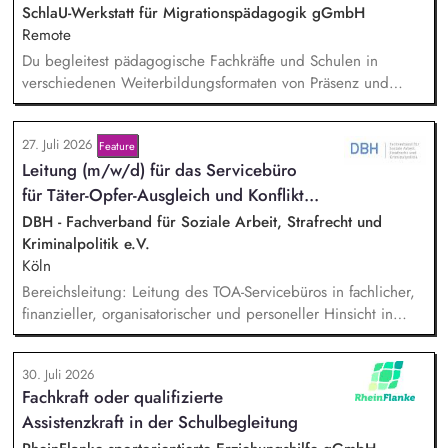
innovative Unterrichtsmaterialien und begleitet pädagogische
SchlaU-Werkstatt für Migrationspädagogik gGmbH
Fachkräfte mit daran angeschlossenen
Remote
Weiterbildungsangeboten online wie offline.
Du begleitest pädagogische Fachkräfte und Schulen in
verschiedenen Weiterbildungsformaten von Präsenz und
Online-Workshops bis hin zu pädogischen Tagen und erstellst
Online-Selbstlernkurse für unsere Plattform schlau-lernen.org.
27. Juli 2026
Feature
Die inhaltlichen Schwerpunkte liegen dabei auf den
Lei­tung (m/w/d) für das Servicebüro
Bereichen Lesen lernen, Mehrsprachigkeitsbewusstsein und
Alphabetisierung in der Grundschule.
für Tä­ter-Op­fer-Aus­gleich und Kon­flikt­...
DBH - Fachverband für Soziale Arbeit, Strafrecht und
Kriminalpolitik e.V.
Köln
Bereichsleitung: Leitung des TOA-Servicebüros in fachlicher,
finanzieller, organisatorischer und personeller Hinsicht in
Abstimmung mit der Geschäftsführung. Teamführung:
Personalverantwortung für zwei Mitarbeitende. Strategische
30. Juli 2026
Organisationsentwicklung: Sie verantworten die strategische
Fachkraft oder qualifizierte
und organisatorische Weiterentwicklung des TOA-
Assistenzkraft in der Schulbegleitung
Servicebüros in den Bereichen Fortbildung, Information und
Qualitätssicherung. Projektmanagement: Verantwortliche