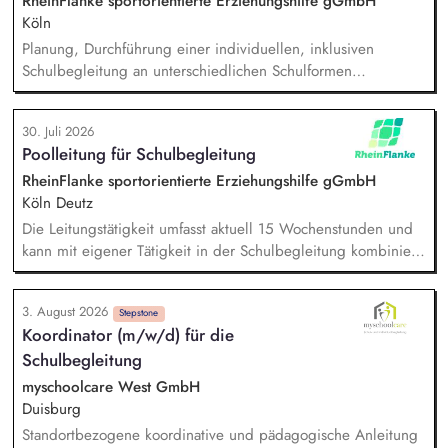
RheinFlanke sportorientierte Erziehungshilfe gGmbH
Planung, Budgetierung und Projektcontrolling im Rahmen
Köln
von öffentlichen Zuwendungen.
Planung, Durchführung einer individuellen, inklusiven
Schulbegleitung an unterschiedlichen Schulformen
(Grundschulen und weiterführenden Schulen), individuelle
Unterstützung eines:einer Schüler:in im Unterricht und in den
30. Juli 2026
Pausenzeiten, Beziehungs- und Vertrauensarbeit,
Poolleitung für Schulbegleitung
gemeinsames Erarbeiten von Methoden und Strategien mit
den Lehrer:innen und Sonderpädagog:innen, um
RheinFlanke sportorientierte Erziehungshilfe gGmbH
Selbstständigkeit und Teilhabe zu fördern.
Köln Deutz
Die Leitungstätigkeit umfasst aktuell 15 Wochenstunden und
kann mit eigener Tätigkeit in der Schulbegleitung kombiniert
werden. Aufgaben: Kapazitätsplanung und Stellenvertretung,
Einarbeitung neuer Mitarbeitenden, Zielvereinbarung und
3. August 2026
Entwicklungsgespräche mit Mitarbeitenden, Förderung
Stepstone
Koordinator (m/w/d) für die
Teambuilding und Teamarbeit, Qualitätssicherung der
Schulbegleitung
pädagogischen Arbeit im Hilfeplanverfahren, Kommunikation
im Hinblick auf die Schnittstelle zwischen RheinFlanke und
myschoolcare West GmbH
Schule.
Duisburg
Standortbezogene koordinative und pädagogische Anleitung