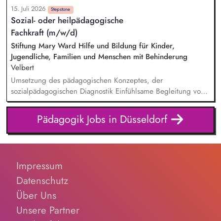
Supervision
15. Juli 2026
Stepstone
Sozial- oder heilpädagogische
Fachkraft (m/w/d)
Stiftung Mary Ward Hilfe und Bildung für Kinder,
Jugendliche, Familien und Menschen mit Behinderung
Velbert
Umsetzung des pädagogischen Konzeptes, der
sozialpädagogischen Diagnostik Einfühlsame Begleitung von
jungen Menschen in Notsituationen Sichere Gestaltung des
pädagogischen Alltags, auch in unvorhersehbaren Situationen
Pädagogik Jobs in Düsseldorf
Dokumentation der pädagogischen Arbeit und Erstellung von
Diagnostikberichten
Impressum
Datenschutz
Über Uns
Unsere Partner