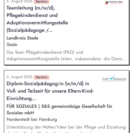
6. August 2026
mit den Schwerpunkten sprachensensibles und
Stepstone
Teamleitung (m/w/d),
rassismuskritisches Deutschlernen von der Grundschule bis in
Pflegekinderdienst und
die Berufliche Bildung. Der Bereich Sprachenbildung
entwickelt in seinen Projekten dazu zielgruppengerechte und
Adoptionsvermittlungsstelle
innovative Unterrichtsmaterialien und begleitet pädagogische
(Sozialpädagoge /...
Fachkräfte mit daran angeschlossenen
Landkreis Stade
Weiterbildungsangeboten online wie offline.
Stade
Das Team Pflegekinderdienst (PKD) und
Adoptionsvermittlungsstelle leiten, insbesondere: die Dienst-
und Fachaufsicht gegenüber Mitarbeitenden wahrnehmen,
Verantwortung im Bereich des Fach- und Finanzcontrollings
6. August 2026
übernehmen, bei der Erstellung von Qualitätsstandards für
Stepstone
Diplom-Sozialpädagog:in (w/m/d) in
die Aufgabenwahrnehmung mitwirken, fachliche Impulse für
Voll- und Teilzeit für unsere Eltern-Kind-
das Team herausarbeiten und weitervermitteln, in Einzelfällen
fachliche Unterstützung im Team leisten und den PKD vor
Einrichtung...
dem Familiengericht vertreten, einheitliche Verfahrensabläufe
FÜR SOZIALES | S&S gemeinnützige Gesellschaft für
und Leistungsgewährung und -erbringung sicherstellen.
Soziales mbH
Norderstedt bei Hamburg
Unterstützung der Mütter/Väter bei der Pflege und Erziehung