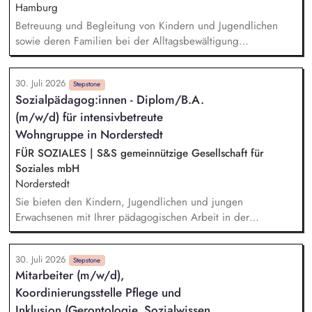
Tätigkeiten, Dokumentation und Berichtswesen
Hamburg
Betreuung und Begleitung von Kindern und Jugendlichen
sowie deren Familien bei der Alltagsbewältigung
Ausgestaltung von Hilfeprozessen und Hilfeplanung
Ressourcenorientierte Situationserfassung und -beschreibung
30. Juli 2026
sowie Dokumentation und Berichtswesen Zusammenarbeit mit
Stepstone
Sozialpädagog:innen - Diplom/B.A.
dem Jugendamt und im Sozialraum
(m/w/d) für intensivbetreute
Wohngruppe in Norderstedt
FÜR SOZIALES | S&S gemeinnützige Gesellschaft für
Soziales mbH
Norderstedt
Sie bieten den Kindern, Jugendlichen und jungen
Erwachsenen mit Ihrer pädagogischen Arbeit in der
Wohngruppe ein sicheres Zuhause. Einzel- und
Gruppenaktivitäten aber auch Ausflüge werden von Ihnen
30. Juli 2026
mitgeplant, organisiert und auch durchgeführt. Bei der
Stepstone
Mitarbeiter (m/w/d),
Hilfeplanung wirken Sie mit und arbeiten eng mit
Koordinierungsstelle Pflege und
Fallzuständigen und Fachkräften der Jugendämter sowie
weiteren in den Entwicklungsprozess einbezogenen Personen
Inklusion (Gerontologie, Sozialwissen...