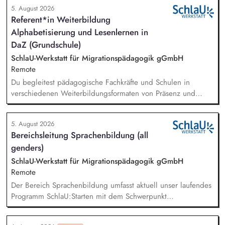
5. August 2026
Referent*in Weiterbildung
Alphabetisierung und Lesenlernen in
DaZ (Grundschule)
SchlaU-Werkstatt für Migrationspädagogik gGmbH
Remote
Du begleitest pädagogische Fachkräfte und Schulen in
verschiedenen Weiterbildungsformaten von Präsenz und
Online-Workshops bis hin zu pädogischen Tagen und erstellst
Online-Selbstlernkurse für unsere Plattform schlau-lernen.org.
5. August 2026
Die inhaltlichen Schwerpunkte liegen dabei auf den
Bereichsleitung Sprachenbildung (all
Bereichen Lesen lernen, Mehrsprachigkeitsbewusstsein und
genders)
Alphabetisierung in der Grundschule.
SchlaU-Werkstatt für Migrationspädagogik gGmbH
Remote
Der Bereich Sprachenbildung umfasst aktuell unser laufendes
Programm SchlaU:Starten mit dem Schwerpunkt
"Alphabetisierung in DaZ für die Grundschule" sowie
zukünftig weitere auf Unterrichtsmaterial bezogene Projekte