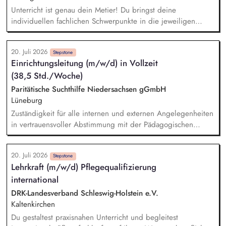
innen und außen
Unterricht ist genau dein Metier! Du bringst deine
individuellen fachlichen Schwerpunkte in die jeweiligen
Kompetenzbereiche ein und gestaltest dafür sowohl
theoretische als auch praktische Unterrichtseinheiten (bei
20. Juli 2026
einem wöchentlichen Stundendeputat von 22 UE bei Vollzeit)
Stepstone
Einrichtungsleitung (m/w/d) in Vollzeit
Optional: Sozialpädagogische Begleitung und Beratung von
(38,5 Std./Woche)
Auszubildenden und Unterstützung bei persönlichen,
sozialen und schulischen Herausforderungen Du bist in
Paritätische Suchthilfe Niedersachsen gGmbH
engem Austausch mit den Ausbildungsbetrieben und
Lüneburg
unterstützt die Praxisanleitenden (m/w/d) bei der
Zuständigkeit für alle internen und externen Angelegenheiten
persönlichen und kulturellen Integration der Auszubildenden
in vertrauensvoller Abstimmung mit der Pädagogischen
Leitung / Abteilungsleitung. Teamleitung auf Basis
kompetenter Führungsmotivation und klarer
20. Juli 2026
Handlungsorientierung, durch Moderation von
Stepstone
Lehrkraft (m/w/d) Pflegequalifizierung
Teamsitzungen, Teilnahme an Dienstübergaben, Organisation
international
und Teilnahme an Supervision. Kontaktpflege zu Netzwerken,
Teilnahme an internen und externen Gremien, enge
DRK-Landesverband Schleswig-Holstein e.V.
Zusammenarbeit mit Kostenträgern sowie Akquisetätigkeit.
Kaltenkirchen
Verantwortung für die fachliche und wirtschaftliche Leitung
Du gestaltest praxisnahen Unterricht und begleitest
der Einrichtung. Koordination und Durchführung der