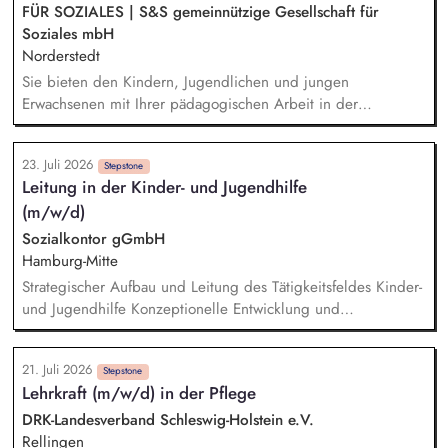
FÜR SOZIALES | S&S gemeinnützige Gesellschaft für
Soziales mbH
Norderstedt
Sie bieten den Kindern, Jugendlichen und jungen
Erwachsenen mit Ihrer pädagogischen Arbeit in der
Wohngruppe ein sicheres Zuhause. Einzel- und
Gruppenaktivitäten aber auch Ausflüge werden von Ihnen
23. Juli 2026
mitgeplant, organisiert und auch durchgeführt. Bei der
Stepstone
Leitung in der Kinder- und Jugendhilfe
Hilfeplanung wirken Sie mit und arbeiten eng mit
(m/w/d)
Fallzuständigen und Fachkräften der Jugendämter sowie
weiteren in den Entwicklungsprozess einbezogenen Personen
Sozialkontor gGmbH
zusammen. Sie führen Kennenlerngespräche und beteiligen
Hamburg-Mitte
sich aktiv am Aufnahmeprozess.
Strategischer Aufbau und Leitung des Tätigkeitsfeldes Kinder-
und Jugendhilfe Konzeptionelle Entwicklung und
Weiterentwicklung der Angebote Fachliche Steuerung und
Qualitätssicherung Führung und Entwicklung von
21. Juli 2026
pädagogischen Teams Verantwortung für Budget,
Stepstone
Lehrkraft (m/w/d) in der Pflege
Personalplanung und wirtschaftliche Steuerung
Zusammenarbeit mit Jugendämtern, Kostenträgern und
DRK-Landesverband Schleswig-Holstein e.V.
Netzwerkpartnern Repräsentation des Fachgebietes nach
Rellingen