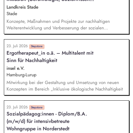
zusammen. Sie führen Kennenlerngespräche und beteiligen
Landkreis Stade
sich aktiv am Aufnahmeprozess.
Stade
Konzepte, Maßnahmen und Projekte zur nachhaltigen
Weiterentwicklung und Verbesserung der sozialen
Infrastruktur und Lebensqualität für ältere und
pflegebedürftige Menschen sowie zum Aus- und Aufbau von
23. Juli 2026
sozialräumlichen inklusiven Unterstützungsstrukturen für
Stepstone
Ergotherapeut_in o.ä. – Multitalent mit
Menschen mit Behinderung im Landkreis Stade planen,
Sinn für Nachhaltigkeit
erstellen, umsetzen, steuern, evaluieren und fortschreiben.
Bei der Erstellung und regelmäßigen Fortschreibung von
insel e.V.
örtlichen Pflegeberichten und Inklusionsberichten mitwirken.
Hamburg-Lurup
Örtliche Pflegekonferenzen und Inklusionskonferenzen
Mitwirkung bei der Gestaltung und Umsetzung von neuen
durchführen sowie den Beirat für Inklusion und Teilhabe
Konzepten im Bereich „Inklusive ökologische Nachhaltigkeit
unterstützen.
23. Juli 2026
Stepstone
Sozialpädagog:innen - Diplom/B.A.
(m/w/d) für intensivbetreute
Wohngruppe in Norderstedt