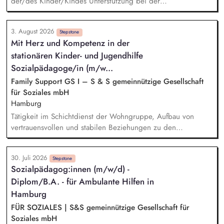
der/des Kinder/Kindes Unterstützung bei der
Beziehungsentwicklung und der persönlichen Rollenfindung
der Eltern Zusammenarbeit mit und Begleitung zu Ärzten und
3. August 2026
Behörden Die Mütter und Väter lebensnah und
Stepstone
Mit Herz und Kompetenz in der
alltagsorientiert auf ein selbstständiges Leben vorzubereiten
stationären Kinder- und Jugendhilfe
Beratung in Einzelgesprächen und Hilfeplanung in Fragen
der beruflichen, schulischen sowie allgemeinen
Sozialpädagoge/in (m/w...
Lebensplanung Planung und Umsetzung tagesstrukturierender
Family Support GS I – S & S gemeinnützige Gesellschaft
Angebote
für Soziales mbH
Hamburg
Tätigkeit im Schichtdienst der Wohngruppe, Aufbau von
vertrauensvollen und stabilen Beziehungen zu den
Bewohnenden, Begleitung der Bewohnenden auf dem Weg
in eine eigenverantwortliche Lebensgestaltung, Unterstützung
30. Juli 2026
bei der schulischen und beruflichen Perspektivplanung,
Stepstone
Sozialpädagog:innen (m/w/d) -
Unterstützung und Beratung in akuten Krisen- und
Diplom/B.A. - für Ambulante Hilfen in
Belastungssituationen, Begleitung in psychischen und
physischen Gesundheitsfragen, Alltagsgestaltung in der
Hamburg
Gruppe, sowie freizeitpädagogische Angebote,
FÜR SOZIALES | S&S gemeinnützige Gesellschaft für
Fallbesprechungen im Team und Bezugsbetreuer:innen
Soziales mbH