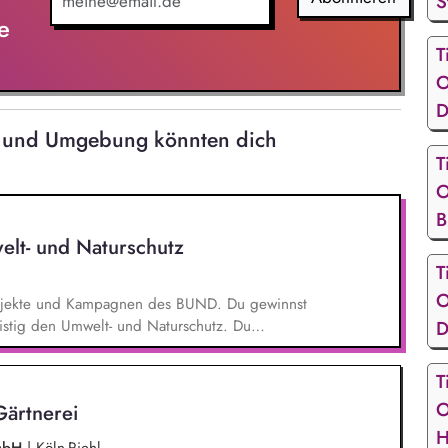
S
e
T
O
D
al und Umgebung könnten dich
T
O
B
elt- und Naturschutz
T
O
 Projekte und Kampagnen des BUND. Du gewinnst
ristig den Umwelt- und Naturschutz. Du
D
- und Klimaschutz nach bestem Wissen und
d Aktionen, beispielsweise durch das Sammeln
T
O
Gärtnerei
H
GmbH
|
Köln-Riehl