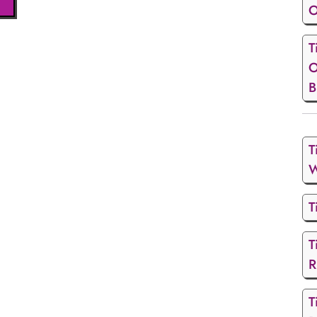
0 Millionen Euro sowie die Akquise von
O
T
ojektteam sowie anderen städtischen und externen
O
B
T
W
T
T
R
T