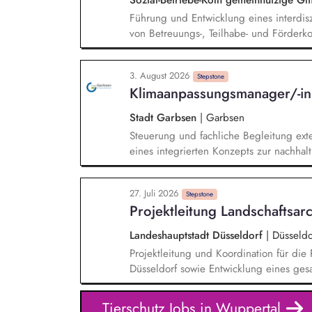
Führung und Entwicklung eines interdi
von Betreuungs-, Teilhabe- und Förderk
Mitwirkung an der Wachstumsstrategie i
Leitungsteams. Grünflächenmanagement 
3. August 2026
Biodiversität. Sicherstellung der Verke
Stepstone
Klimaanpassungsmanager/-i
Winterdienst. Gestaltung von Freifläch
Standorten in Köln. Aktive Akquise vo
Stadt Garbsen
|
Garbsen
Steuerung und fachliche Begleitung exte
eines integrierten Konzepts zur nachhal
Klimaschutz. Analyse klimatischer Risik
Starkregen, Trockenheit). Identifikati
27. Juli 2026
Erarbeitung eines Maßnahmenkatalogs mi
Stepstone
Projektleitung Landschaftsarc
Umsetzungsstrategien. Integration der 
bestehende Verwaltungsprozesse und St
Landeshauptstadt Düsseldorf
|
Düsseldo
Projektleitung und Koordination für di
Düsseldorf sowie Entwicklung eines ges
Entsiegelung im Sinne der Klimaanpassu
ökologischen Räumen mit Aufenthaltsqualität für Bürger
Tierschutz Jobs in Wuppertal