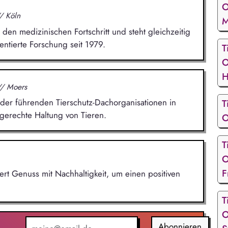
O
/ Köln
M
den medizinischen Fortschritt und steht gleichzeitig
entierte Forschung seit 1979.
T
O
H
// Moers
 der führenden Tierschutz-Dachorganisationen in
T
tgerechte Haltung von Tieren.
O
T
O
F
t Genuss mit Nachhaltigkeit, um einen positiven
.
T
O
Abonnieren