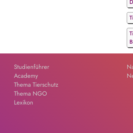
D
T
T
B
Studienführer
Na
Academy
Ne
Thema Tierschutz
Thema NGO
Lexikon