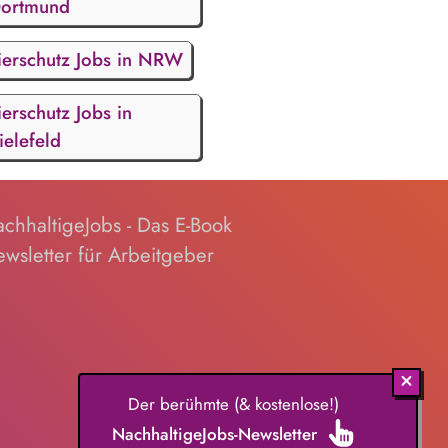
ortmund
ierschutz Jobs in NRW
ierschutz Jobs in
ielefeld
chhaltigeJobs - Das E-Book
wsletter für Arbeitgeber
Der berühmte (& kostenlose!)
NachhaltigeJobs-Newsletter