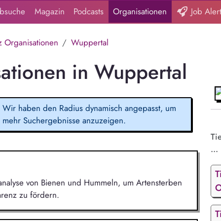
obsuche
Magazin
Podcasts
Organisationen
Job Aler
z Organisationen
Wuppertal
sationen in Wuppertal
Wir haben den Radius dynamisch angepasst, um
mehr Suchergebnisse anzuzeigen.
Ti
...
T
ensanalyse von Bienen und Hummeln, um Artensterben
O
renz zu fördern.
T