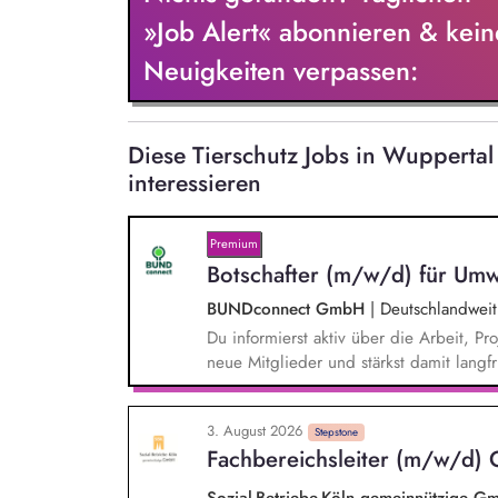
»Job Alert« abonnieren & kein
Neuigkeiten verpassen:
Diese Tierschutz Jobs in Wuppert
interessieren
Premium
Botschafter (m/w/d) für Umw
BUNDconnect GmbH
|
Deutschlandweit
Du informierst aktiv über die Arbeit,
neue Mitglieder und stärkst damit langf
beantwortest Fragen zu Umwelt-, Arten
Gewissen. Du unterstützt Kampagnen un
3. August 2026
von Unterschriften für Petitionen.
Stepstone
Fachbereichsleiter (m/w/d) 
Sozial-Betriebe-Köln gemeinnützige 