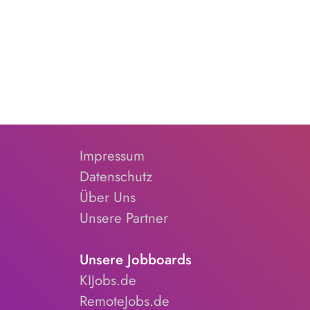
Impressum
Datenschutz
Über Uns
Unsere Partner
Unsere Jobboards
KIJobs.de
RemoteJobs.de