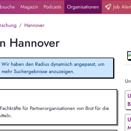
obsuche
Magazin
Podcasts
Organisationen
Job Aler
rschung
Hannover
in Hannover
Wir haben den Radius dynamisch angepasst, um
mehr Suchergebnisse anzuzeigen.
Um
U
B
Fachkräfte für Partnerorganisationen von Brot für die
tteln.
U
M