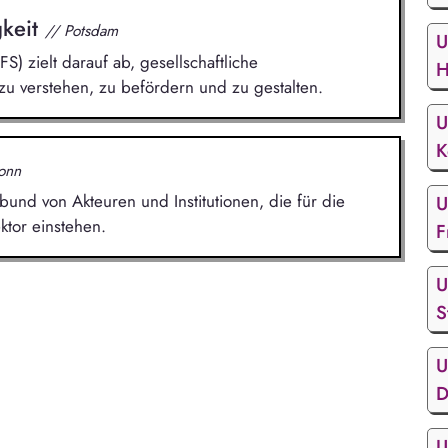
gkeit
// Potsdam
U
FS) zielt darauf ab, gesellschaftliche
H
zu verstehen, zu befördern und zu gestalten.
U
K
onn
bund von Akteuren und Institutionen, die für die
U
tor einstehen.
F
U
S
U
D
U