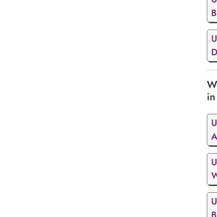
B
U
D
We
in
U
A
U
W
U
B