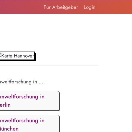
t
Für Arbeitgeber
Login
weltforschung in ...
mweltforschung in
erlin
mweltforschung in
ünchen