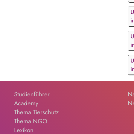
U
i
U
i
U
i
Studienführer
Na
Academy
Ne
Thema Tierschutz
Thema NGO
Lexikon