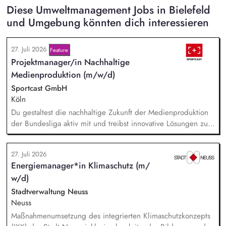
Diese Umweltmanagement Jobs in Bielefeld
und Umgebung könnten dich interessieren
27. Juli 2026
Feature
Projektmanager/in Nachhaltige
Medienproduktion (m/w/d)
Sportcast GmbH
Köln
Du gestaltest die nachhaltige Zukunft der Medienproduktion
der Bundesliga aktiv mit und treibst innovative Lösungen zur
Reduzierung von Emissionen voran. Dein Fokus liegt auf der
Evaluierung von Reduktionspotentialen von TV-
27. Juli 2026
Produktionskonzepten hinsichtlich Co2e-Fußabdruck,
Energiemanager*in Klimaschutz (m/
Durchführung einer Machbarkeitsstudie zur emissionsfreien
w/d)
USV-Stromversorgung sowie der Koordination interner und
externer Stakeholder.
Stadtverwaltung Neuss
Neuss
Maßnahmenumsetzung des integrierten Klimaschutzkonzepts