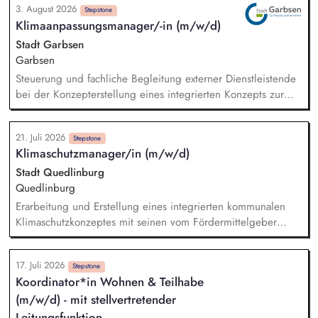
3. August 2026
artenschutzrechtlichen Fachbeiträgen, FFH-
Stepstone
Klimaanpassungsmanager/-in (m/w/d)
Verträglichkeitsprüfungen sowie Ausführungsplänen (LAP)
gehören ebenfalls zu Ihren Aufgaben. Darüber hinaus sind
Stadt Garbsen
Sie verantwortlich für die ökologische Baubegleitung für
Garbsen
Straßenbauvorhaben und Radwege. Sie sind verantwortlich
Steuerung und fachliche Begleitung externer Dienstleistende
für die Erstellung von landschaftspflegerischen
bei der Konzepterstellung eines integrierten Konzepts zur
Ausführungsplänen für Bepflanzung, Biotopgestaltung und
nachhaltigen Klimaanpassung und für Natürlichen
Artenschutzmaßnahmen.
Klimaschutz. Analyse klimatischer Risiken und Betroffenheiten
21. Juli 2026
der Kommune (z. B. Hitze, Starkregen, Trockenheit).
Stepstone
Klimaschutzmanager/in (m/w/d)
Identifikation kommunaler Handlungsfelder der
Klimaanpassung. Erarbeitung eines Maßnahmenkatalogs mit
Stadt Quedlinburg
Priorisierung zur Entwicklung von Umsetzungsstrategien.
Quedlinburg
Integration der Klimaanpassung als Querschnittsaufgabe in
Erarbeitung und Erstellung eines integrierten kommunalen
bestehende Verwaltungsprozesse und Strukturen.
Klimaschutzkonzeptes mit seinen vom Fördermittelgeber
geforderten Bestandteilen Beauftragung und Koordination von
externen Drittanbietern Initiierung, Begleitung und
17. Juli 2026
Projektmanagement von Maßnahmen und Projekten Prüfung
Stepstone
Koordinator*in Wohnen & Teilhabe
und Umsetzung von wirkungsvollen Klimaschutz-
(m/w/d) - mit stellvertretender
Sofortmaßnahmen Durchführung eines zivilgesellschaftlichen
Prozesses für die Konzepterstellung (Workshops,
Leitungsfunktion