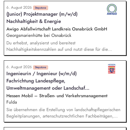
Markthochlauf und Support im regulatorischen Umfeld und
6. August 2026
der Stakeholder. Business-Development-Standbein: Du
Stepstone
(Junior) Projektmanager (m/w/d)
akquirierst und verantwortest eigenständig Projekte für unser
Nachhaltigkeit & Energie
Vorqualifizierungs-Tool CoPilot und entwickelst /
implementierst die Skalierung. Du qualifizierst zudem
Awigo Abfallwirtschaft Landkreis Osnabrück GmbH
Bauunternehmen und Systemanbieter als Angebotspartner.
Georgsmarienhütte bei Osnabrück
Du erhebst, analysierst und bereitest
Nachhaltigkeitskennzahlen auf und nutzt diese für die
Erstellung sowie kontinuierliche Weiterentwicklung unseres
Nachhaltigkeitsberichts nach anerkannten Berichtsstandards
6. August 2026
(z. B. VSME). Bei der Berechnung und Weiterentwicklung
Stepstone
Ingenieurin / Ingenieur (w/m/d)
unseres Corporate Carbon Footprints (CCF) unterstützt du
Fachrichtung Landespflege,
und leitest gemeinsam mit dem Team Maßnahmen zur
Emissionsreduzierung ab. Du entwickelst ökologische
Umweltmanagement oder Landschaf...
Nachhaltigkeitskennzahlen, Klimaziele und Maßnahmen mit
Hessen Mobil – Straßen- und Verkehrsmanagement
und unterstützt deren Umsetzung sowie Erfolgskontrolle.
Fulda
Darüber hinaus unterstützt du das Projektmanagement bei
Sie übernehmen die Erstellung von landschaftspflegerischen
unseren Projekten im Bereich Windenergie, Photovoltaik,
Begleitplanungen, artenschutzrechtlichen Fachbeiträgen,
Batteriespeicher und weiteren Zukunftsthemen der
FFH-Verträglichkeitsprüfungen. Die Vergabe und Steuerung
Energiewirtschaft.
von landschaftspflegerischen Begleitplanungen (LBP),