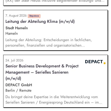
(IKK) der Stadt Neuss inklusive begleitender Bildungs- und
Öffentlichkeitsarbeit sowie Fortschreibung des IKK.
Monitoring und Berichterstattung zu den ca. 60 städtischen
7. August 2026
PV-Anlagen sowie Planung weiterer Anlageninstallationen.
Stepstone
Leitung der Abteilung Klima (m/w/d)
Prüfung, Planung und Umsetzung von Modellen zu Energy-
Sharing und/oder Strombilanzkreismodellen. Eigenständige
Stadt Hameln
Fördermittelakquise und Durchführung von Förderprojekten
Hameln
in den Bereichen regenerative Energien sowie
Leitung der Abteilung: Entscheidungen in fachlichen,
energiesparendes Bauen und Sanieren.
personellen, finanziellen und organisatorischen
Angelegenheiten, Koordination der Arbeit und des
Ressourceneinsatzes sowie der Arbeitsverfahren und -mittel,
24. Juli 2026
konzeptioneller Aufbau der neuen Abteilung, Etablierung
Senior Business Development & Project
und Positionierung des Themas Klima innerhalb der
Management – Serielles Sanieren
Verwaltungsorganisation, fachbereichsübergreifende
Steuerung und Koordination der Themen Klimaschutz,
(m/w/d)
Klimaanpassung, kommunale Wärmeplanung und
DEPACT GmbH
Energiemanagement.
Berlin / Remote
Du bringst deine Expertise in die Weiterentwicklung vom
Seriellen Sanieren / Energiesprong Deutschland ein – im
engen Austausch u.a. mit der dena, mit Blick auf