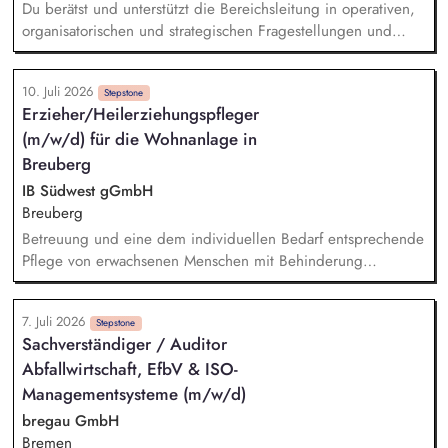
Du berätst und unterstützt die Bereichsleitung in operativen,
organisatorischen und strategischen Fragestellungen und
vertrittst die Einrichtungs- und Hausleitungen im
Abwesenheitsfall. Du führst ein kleines Team fachlich und
10. Juli 2026
organisatorisch und wirkst an einer wirtschaftlichen
Stepstone
Erzieher/Heilerziehungspfleger
Betriebsführung mit, u. a. im Personal- und
(m/w/d) für die Wohnanlage in
Leistungscontrolling. Du kooperierst mit Kostenträgern,
Behörden und Netzwerkpartner*innen im Sozialraum und
Breuberg
stellst die Einhaltung gesetzlicher und fachlicher Vorgaben
IB Südwest gGmbH
(u. a. BTHG, RV 3, HBPG) sicher. Du wirkst am
Breuberg
Qualitätsmanagement mit, entwickelst neue Angebote für
Betreuung und eine dem individuellen Bedarf entsprechende
Menschen mit Behinderung und bringst dich in
Pflege von erwachsenen Menschen mit Behinderung
bereichsübergreifende Projekte sowie die konzeptionelle
Pädagogische Intervention, Begleitung und Unterstützung in
Weiterentwicklung unserer Besonderen Wohnformen ein.
alltäglichen Situationen Medikamentenvergabe und
7. Juli 2026
pflegerische Assistenz Begleitung von medizinischen
Stepstone
Sachverständiger / Auditor
Terminen Intervention bei Krisen Einbringen von neuen Ideen
Abfallwirtschaft, EfbV & ISO-
und Ansichten zur Weiterentwicklung der Wohnanlage
Objektive Beobachtung, Evaluation und Dokumentation
Managementsysteme (m/w/d)
bregau GmbH
Bremen