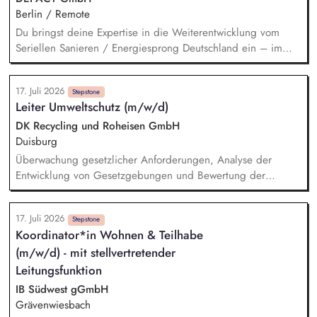
energiesparendes Bauen und Sanieren.
Berlin / Remote
Du bringst deine Expertise in die Weiterentwicklung vom
Seriellen Sanieren / Energiesprong Deutschland ein – im
engen Austausch u.a. mit der dena, mit Blick auf
Markthochlauf und Support im regulatorischen Umfeld und
17. Juli 2026
der Stakeholder. Business-Development-Standbein: Du
Stepstone
Leiter Umweltschutz (m/w/d)
akquirierst und verantwortest eigenständig Projekte für unser
Vorqualifizierungs-Tool CoPilot und entwickelst /
DK Recycling und Roheisen GmbH
implementierst die Skalierung. Du qualifizierst zudem
Duisburg
Bauunternehmen und Systemanbieter als Angebotspartner.
Überwachung gesetzlicher Anforderungen, Analyse der
Entwicklung von Gesetzgebungen und Bewertung der
Auswirkungen auf den Betrieb Aktive Tätigkeit als
Immissionsschutz-, Abfall- und Gewässerschutzbeauftragter
17. Juli 2026
Betreuung der REACh Registrierungen Pflege, Lenkung und
Stepstone
Koordinator*in Wohnen & Teilhabe
Weiterentwicklung interner Systeme zum Umweltmanagement
(m/w/d) - mit stellvertretender
(ISO 14001) Verantwortung für die Durchführung aller
Aufgaben im europäischen Emissionshandelssystem Führung
Leitungsfunktion
und Pflege des Genehmigungs- und Anlagenkatasters
IB Südwest gGmbH
Grävenwiesbach