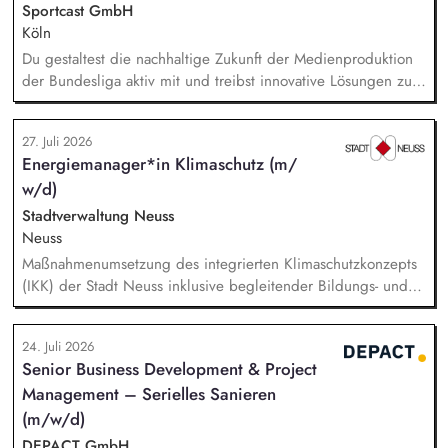
Sportcast GmbH
Köln
Du gestaltest die nachhaltige Zukunft der Medienproduktion
der Bundesliga aktiv mit und treibst innovative Lösungen zur
Reduzierung von Emissionen voran. Dein Fokus liegt auf der
Evaluierung von Reduktionspotentialen von TV-
27. Juli 2026
Produktionskonzepten hinsichtlich Co2e-Fußabdruck,
Energiemanager*in Klimaschutz (m/
Durchführung einer Machbarkeitsstudie zur emissionsfreien
w/d)
USV-Stromversorgung sowie der Koordination interner und
externer Stakeholder.
Stadtverwaltung Neuss
Neuss
Maßnahmenumsetzung des integrierten Klimaschutzkonzepts
(IKK) der Stadt Neuss inklusive begleitender Bildungs- und
Öffentlichkeitsarbeit sowie Fortschreibung des IKK.
Monitoring und Berichterstattung zu den ca. 60 städtischen
24. Juli 2026
PV-Anlagen sowie Planung weiterer Anlageninstallationen.
Senior Business Development & Project
Prüfung, Planung und Umsetzung von Modellen zu Energy-
Management – Serielles Sanieren
Sharing und/oder Strombilanzkreismodellen. Eigenständige
Fördermittelakquise und Durchführung von Förderprojekten
(m/w/d)
in den Bereichen regenerative Energien sowie
DEPACT GmbH