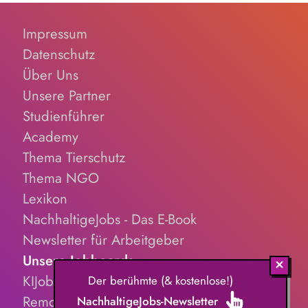
Impressum
Datenschutz
Über Uns
Unsere Partner
Studienführer
Academy
Thema Tierschutz
Thema NGO
Lexikon
NachhaltigeJobs - Das E-Book
Newsletter für Arbeitgeber
Unsere Jobboards
KIJobs.de
Der berühmte (& kostenlose!)
RemoteJobs.de
NachhaltigeJobs-Newsletter