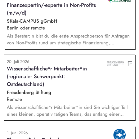
Finanzexpertin/-experte in Non-Profits
Bereichen Lesen lernen, Mehrsprachigkeitsbewusstsein und
(m/w/d)
Alphabetisierung in der Grundschule.
SKala-CAMPUS gGmbH
Berlin oder remote
Als Berater:in bist du die erste Ansprechperson für Anfragen
von Non-Profits rund um strategische Finanzierung,
Finanzmanagement und Fundraising. Dabei entwickelst du
den gesamten Prozess von der Anfrage über
20. Juli 2026
Angebotserstellung bis zur eigenverantwortlichen Umsetzung.
Wissenschaftliche*r Mitarbeiter*in
Auf Basis der jeweiligen Herausforderungen entwickelst du
(regionaler Schwerpunkt:
passgenaue Beratungsprozesse und berätst Organisationen zu
zentralen Fragen ihrer finanziellen Steuerung und
Ostdeutschland)
strategischen Weiterentwicklung.
Freudenberg Stiftung
Remote
Als wissenschaftliche*r Mitarbeiter*in sind Sie wichtiger Teil
eines kleinen, operativ tätigen Teams, das entlang einer
klaren Programmatik langfristig soziale Innovation
implementiert. Sie unterstützen die Geschäftsführung bei der
1. Juni 2026
Umsetzung der Stiftungsprogrammatik und entwickeln dabei