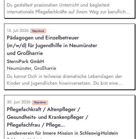
Ärzten, Kostenträgern sowie weiteren Kooperationspartnern
Du gestaltest praxisnahen Unterricht und begleitest
internationale Pflegefachkräfte auf ihrem Weg zur beruflichen
Anerkennung. Zu deinen Aufgaben gehören insbesondere:
Planung, Durchführung und Nachbereitung theoretischer
15. Juli 2026
Unterrichtseinheiten, Praxisbegleitung sowie enge
Stepstone
Pädagogen und Einzelbetreuer
Zusammenarbeit mit Pflegeeinrichtungen und
(m/w/d) für Jugendhilfe in Neumünster
Praxisanleitenden, Vorbereitung der Teilnehmenden auf
Anerkennungs- und Kenntnisprüfungen, Individuelle Beratung
und Großharrie
und Begleitung während der Qualifizierungsmaßnahme,
SterniPark GmbH
Mitwirkung bei der Entwicklung moderner Lehr- und
Neumünster, Großharrie
Lernkonzepte, Dokumentation sowie organisatorische
Du kannst Dich in teilweise dramatische Lebenslagen der
Aufgaben im Rahmen der Bildungsmaßnahmen, Aktive
Kinder und Jugendlichen hineinversetzen. Du bist eine
Mitarbeit in einem multiprofessionellen Team
vertrauensvolle und empathische Bezugsperson für die
Kinder und Jugendlichen. Du vermittelst den Kindern und
30. Juni 2026
Jugendlichen Sicherheit, Offenheit und Geborgenheit. Du
Stepstone
Pflegefachkraft / Altenpfleger /
stehst den Kindern und Jugendlichen bei den alltäglich
Gesundheits- und Krankenpfleger /
anfallenden Aufgaben zur Seite und hilfst ihnen wieder einen
gefestigten und strukturierten Alltag zu finden.
Pflegefachfrau / Pflege...
Landesverein für Innere Mission in Schleswig-Holstein