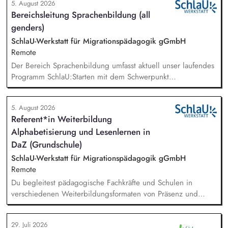
5. August 2026
bestem Wissen und Gewissen. Du unterstützt Kampagnen
Bereichsleitung Sprachenbildung (all
und Aktionen, beispielsweise durch das Sammeln von
genders)
Unterschriften für Petitionen.
SchlaU-Werkstatt für Migrationspädagogik gGmbH
Remote
Der Bereich Sprachenbildung umfasst aktuell unser laufendes
Programm SchlaU:Starten mit dem Schwerpunkt
"Alphabetisierung in DaZ für die Grundschule" sowie
zukünftig weitere auf Unterrichtsmaterial bezogene Projekte
5. August 2026
mit den Schwerpunkten sprachensensibles und
Referent*in Weiterbildung
rassismuskritisches Deutschlernen von der Grundschule bis in
Alphabetisierung und Lesenlernen in
die Berufliche Bildung. Der Bereich Sprachenbildung
entwickelt in seinen Projekten dazu zielgruppengerechte und
DaZ (Grundschule)
innovative Unterrichtsmaterialien und begleitet pädagogische
SchlaU-Werkstatt für Migrationspädagogik gGmbH
Fachkräfte mit daran angeschlossenen
Remote
Weiterbildungsangeboten online wie offline.
Du begleitest pädagogische Fachkräfte und Schulen in
verschiedenen Weiterbildungsformaten von Präsenz und
Online-Workshops bis hin zu pädogischen Tagen und erstellst
Online-Selbstlernkurse für unsere Plattform schlau-lernen.org.
29. Juli 2026
Die inhaltlichen Schwerpunkte liegen dabei auf den