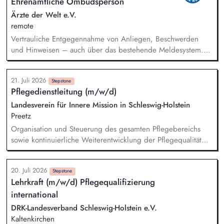
Ehrenamtliche Ombudsperson
die Internationalisierungsstrategie der Stiftung weiter. Sie
übersetzen wissenschaftliche Erkenntnisse in
Ärzte der Welt e.V.
alltagsangebundene Handlungsansätze entlang unserer
remote
Stiftungsprogrammatik.
Vertrauliche Entgegennahme von Anliegen, Beschwerden
und Hinweisen – auch über das bestehende Meldesystem.
Vermittlung bei Konflikten und Unterstützung bei
Klärungsprozessen. Konzeption und Durchführung von
21. Juli 2026
Schulungen und Sensibilisierungsformaten. Mitwirkung an der
Stepstone
Pflegedienstleitung (m/w/d)
Weiterentwicklung von Leitlinien, Verhaltenskodizes und dem
Meldesystem. Förderung einer offenen Feedback- und
Landesverein für Innere Mission in Schleswig-Holstein
Beschwerdekultur innerhalb der Organisation.
Preetz
Organisation und Steuerung des gesamten Pflegebereichs
sowie kontinuierliche Weiterentwicklung der Pflegequalität
Führung, Begleitung und Förderung der Mitarbeitenden im
Pflegedienst Sicherstellung einer fachgerechten und
20. Juli 2026
wirtschaftlichen Pflege sowie einer vollständigen
Stepstone
Lehrkraft (m/w/d) Pflegequalifizierung
Pflegedokumentation Verantwortung für die Personaleinsatz-
international
und Dienstplanung Beratung von Bewohnerinnen und
Bewohnern sowie deren Angehörigen in pflegerischen
DRK-Landesverband Schleswig-Holstein e.V.
Fragestellungen Enge Zusammenarbeit mit Ärztinnen und
Kaltenkirchen