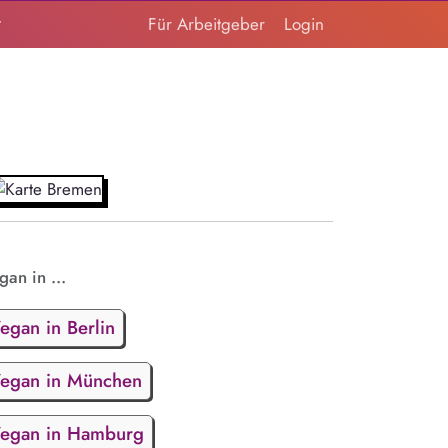
t
Für Arbeitgeber
Login
gan in ...
egan in Berlin
egan in München
egan in Hamburg