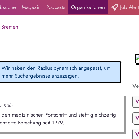
obsuche
Magazin
Podcasts
Organisationen
Job Aler
Bremen
Wir haben den Radius dynamisch angepasst, um
mehr Suchergebnisse anzuzeigen.
Ve
V
/ Köln
den medizinischen Fortschritt und steht gleichzeitig
V
entierte Forschung seit 1979.
V