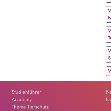
V
N
V
T
V
S
V
Studienführer
Na
Academy
Ne
Thema Tierschutz