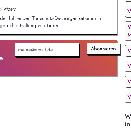
// Moers
V
 der führenden Tierschutz-Dachorganisationen in
tgerechte Haltung von Tieren.
V
M
Abonnieren
V
e
V
V
V
We
in