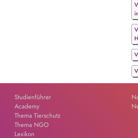
V
i
V
H
V
V
Studienführer
Na
Academy
Ne
Thema Tierschutz
Thema NGO
Lexikon