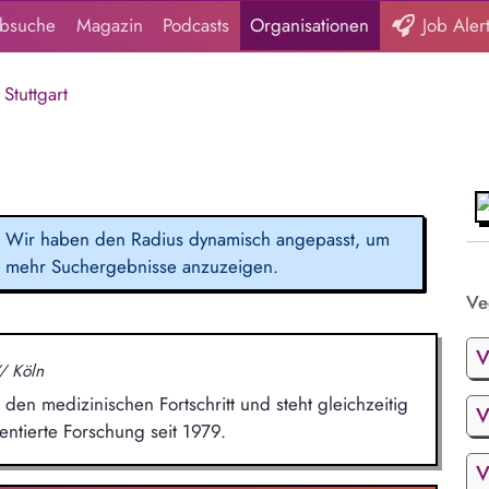
obsuche
Magazin
Podcasts
Organisationen
Job Aler
Stuttgart
Wir haben den Radius dynamisch angepasst, um
mehr Suchergebnisse anzuzeigen.
Ve
V
/ Köln
den medizinischen Fortschritt und steht gleichzeitig
V
entierte Forschung seit 1979.
V