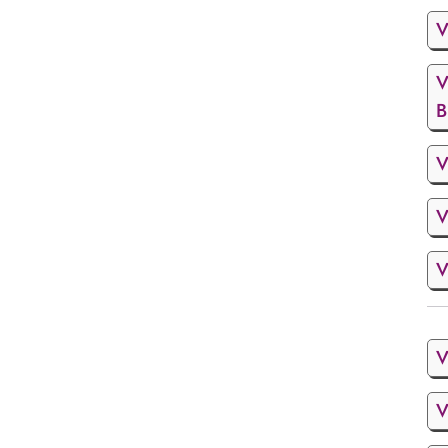
V
V
B
V
V
V
V
V