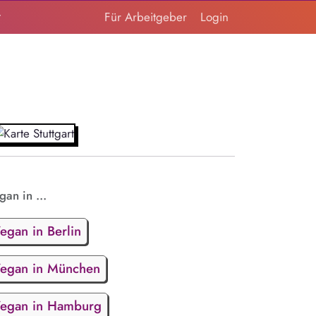
t
Für Arbeitgeber
Login
gan in ...
egan in Berlin
egan in München
egan in Hamburg