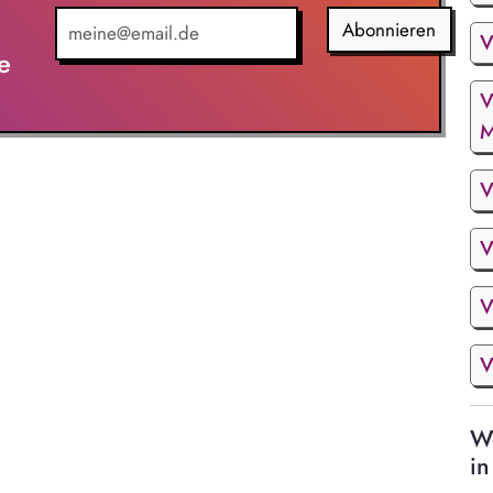
Abonnieren
V
e
V
M
V
V
V
V
We
in