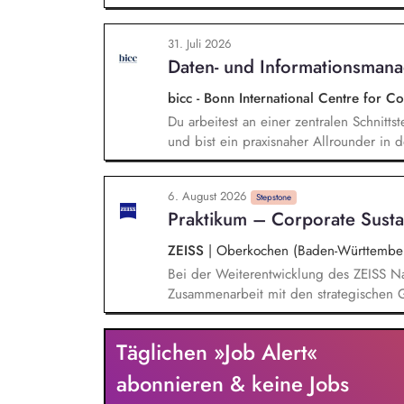
by organising meetings, preparing docu
the association's website, newsletters 
31. Juli 2026
communication activities. Coordinate and
Daten- und Informationsman
bicc - Bonn International Centre for 
Du arbeitest an einer zentralen Schnitts
und bist ein praxisnaher Allrounder in
Rolle betreust Du unsere Bibliothek, en
und das institutionelle Forschungsdaten
6. August 2026
und Nachvollziehbarkeit von Forschungs
Stepstone
Praktikum – Corporate Sustai
Kennzahlen und Berichte die strategisch
ZEISS
|
Oberkochen (Baden-Württembe
Bei der Weiterentwicklung des ZEISS Na
Zusammenarbeit mit den strategischen G
Nachhaltigkeitsberichterstattung unterst
gesetzlicher Anforderungen und unserer
Täglichen »Job Alert«
CSRD, EU-Taxonomie, LKSG, CSDDD, SBT
Nachhaltigkeitsthemen anfertigen Date
abonnieren & keine Jobs
durchführen Das Sustainability Team be