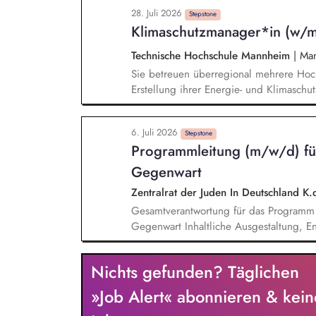
responsible for the functional managemen
28. Juli 2026
landscapes, including SAP MM/BW, CO₂ 
Stepstone
Klimaschutzmanager*in (w/
and Sedex, ensuring that sustainability-r
and readily available for use. You will 
Technische Hochschule Mannheim
|
Man
international sustainability activities i
Sie betreuen überregional mehrere Hoch
the implementation status of sustainabili
Erstellung ihrer Energie- und Klimaschu
zu betreuenden Hochschulen mit und unt
stellen insbesondere für baulich/techn
6. Juli 2026
zum Gebäudeeigentümer dar und erarbe
Stepstone
Programmleitung (m/w/d) fü
Maßnahmenkatalog. Sie unterstützen di
Bearbeitung von Projekten zum Klimasch
Gegenwart
und entwickeln gemeinsam Konzepte für 
Zentralrat der Juden In Deutschland K.
Umsetzungsprozesse mit anderen Landese
Gesamtverantwortung für das Programm
Monitoring.
Gegenwart Inhaltliche Ausgestaltung, 
Schwerpunkt Jüdische Gegenwart unter 
aktueller Diskurse und forschungsreleva
Nichts gefunden? Täglichen
aktive Pflege des Netzwerkes der Jüdis
Programmentwicklung Entwicklung und Um
»Job Alert« abonnieren & kein
Akademie als Interaktions- und Begegnu