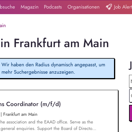
obsuche
Magazin
Podcasts
Organisationen
Job Aler
ain
in Frankfurt am Main
Wir haben den Radius dynamisch angepasst, um
mehr Suchergebnisse anzuzeigen.
ns Coordinator (m/f/d)
n
|
Frankfurt am Main
the association and the EAAD office. Serve as the
general enquiries. Support the Board of Directors