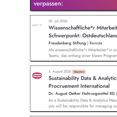
verpassen:
EcoVadis, unterstützen
20. Juli 2026
Wissenschaftliche*r Mitarbei
Schwerpunkt: Ostdeutschlan
Freudenberg Stiftung
|
Remote
Als wissenschaftliche*r Mitarbeiter*in si
Teams, das entlang einer klaren Programm
Sie unterstützen die Geschäftsführung 
entwickeln dabei die Internationalisierun
5. August 2026
wissenschaftliche Erkenntnisse in allt
Stepstone
Sustainability Data & Analyt
Stiftungsprogrammatik.
Procruement International
Dr. August Oetker Nahrungsmittel KG
As a Sustainability Data & Analytics Ma
you will be responsible for managing sust
sustainability requirements into data, sy