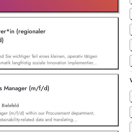
ter*in (regionaler
d)
nd Sie wichtiger Teil eines kleinen, operativ tätigen
atik langfristig soziale Innovation implementiert.
bei der Umsetzung der Stiftungsprogrammatik und
gsstrategie der Stiftung weiter. Sie übersetzen
agsangebundene Handlungsansätze entlang unserer
ics Manager (m/f/d)
|
Bielefeld
nager (m/f/d) within our Procurement department,
ainability-related data and translating
stem, and reporting solutions. You will be