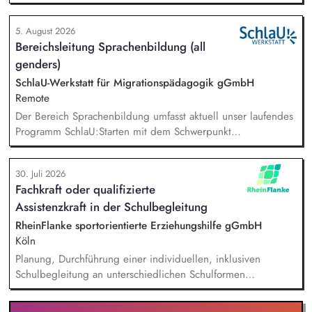
Online-Workshops bis hin zu pädogischen Tagen und erstellst
Online-Selbstlernkurse für unsere Plattform schlau-lernen.org.
5. August 2026
Die inhaltlichen Schwerpunkte liegen dabei auf den
Bereichsleitung Sprachenbildung (all
Bereichen Lesen lernen, Mehrsprachigkeitsbewusstsein und
genders)
Alphabetisierung in der Grundschule.
SchlaU-Werkstatt für Migrationspädagogik gGmbH
Remote
Der Bereich Sprachenbildung umfasst aktuell unser laufendes
Programm SchlaU:Starten mit dem Schwerpunkt
"Alphabetisierung in DaZ für die Grundschule" sowie
zukünftig weitere auf Unterrichtsmaterial bezogene Projekte
30. Juli 2026
mit den Schwerpunkten sprachensensibles und
Fachkraft oder qualifizierte
rassismuskritisches Deutschlernen von der Grundschule bis in
Assistenzkraft in der Schulbegleitung
die Berufliche Bildung. Der Bereich Sprachenbildung
entwickelt in seinen Projekten dazu zielgruppengerechte und
RheinFlanke sportorientierte Erziehungshilfe gGmbH
innovative Unterrichtsmaterialien und begleitet pädagogische
Köln
Fachkräfte mit daran angeschlossenen
Planung, Durchführung einer individuellen, inklusiven
Weiterbildungsangeboten online wie offline.
Schulbegleitung an unterschiedlichen Schulformen
(Grundschulen und weiterführenden Schulen), individuelle
Unterstützung eines:einer Schüler:in im Unterricht und in den