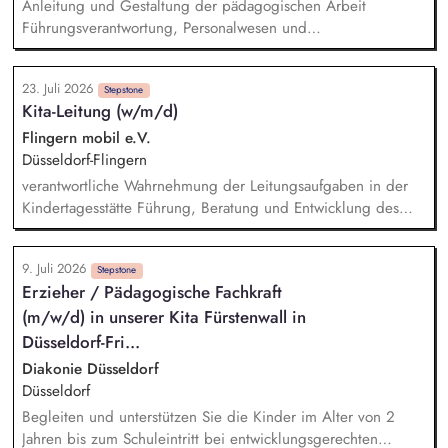
Anleitung und Gestaltung der pädagogischen Arbeit
Führungsverantwortung, Personalwesen und
Personalentwicklung Steuerung und Verwaltung der
Kindertagesstätte Zusammenarbeit mit dem Träger
23. Juli 2026
Zusammenarbeit mit Eltern Zusammenarbeit und Vernetzung
Stepstone
Kita-Leitung (w/m/d)
mit anderen Institutionen Öffentlichkeitsarbeit und
Außenvertretung
Flingern mobil e.V.
Düsseldorf-Flingern
verantwortliche Wahrnehmung der Leitungsaufgaben in der
Kindertagesstätte Führung, Beratung und Entwicklung des
Personals in pädagogischen und organisatorischen Fragen
Fachkenntnisse und Sensibilität in Sachen des Kindeswohls
9. Juli 2026
und Kindesschutzes Budgetverantwortung und -steuerung
Stepstone
Erzieher / Pädagogische Fachkraft
Umsetzung des im Kinderbildungsgesetz genannten
(m/w/d) in unserer Kita Fürstenwall in
Erziehungs- und Bildungsauftrages Mitverantwortung für
Einstellungs- und Bewerbungsverfahren enge Zusammenarbeit
Düsseldorf-Fri...
mit den Eltern im Rahmen der Erziehungspartnerschaft
Diakonie Düsseldorf
Düsseldorf
Begleiten und unterstützen Sie die Kinder im Alter von 2
Jahren bis zum Schuleintritt bei entwicklungsgerechten