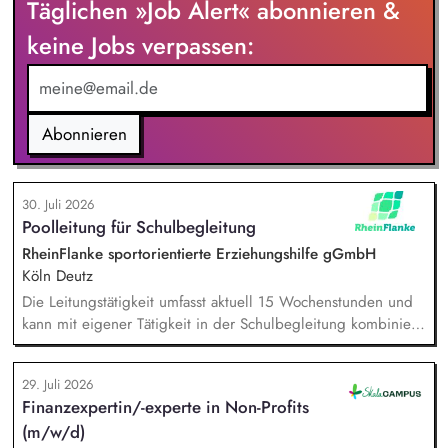
Täglichen »Job Alert« abonnieren &
Pausenzeiten, Beziehungs- und Vertrauensarbeit,
gemeinsames Erarbeiten von Methoden und Strategien mit
keine Jobs verpassen:
den Lehrer:innen und Sonderpädagog:innen, um
Selbstständigkeit und Teilhabe zu fördern.
Abonnieren
30. Juli 2026
Poolleitung für Schulbegleitung
RheinFlanke sportorientierte Erziehungshilfe gGmbH
Köln Deutz
Die Leitungstätigkeit umfasst aktuell 15 Wochenstunden und
kann mit eigener Tätigkeit in der Schulbegleitung kombiniert
werden. Aufgaben: Kapazitätsplanung und Stellenvertretung,
Einarbeitung neuer Mitarbeitenden, Zielvereinbarung und
29. Juli 2026
Entwicklungsgespräche mit Mitarbeitenden, Förderung
Finanzexpertin/-experte in Non-Profits
Teambuilding und Teamarbeit, Qualitätssicherung der
(m/w/d)
pädagogischen Arbeit im Hilfeplanverfahren, Kommunikation