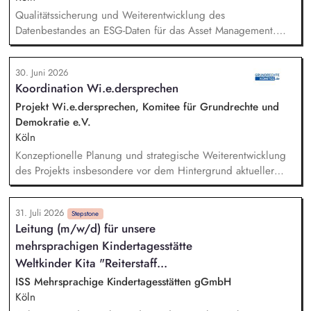
Stiftungsprogrammatik.
Qualitätssicherung und Weiterentwicklung des
Datenbestandes an ESG-Daten für das Asset Management.
Fachliche und technische Prüfung der täglichen ESG-
Datenanlieferung, Analyse von Auffälligkeiten. Erstellung und
30. Juni 2026
Weiterentwicklung von Ausschlusslisten für die Kapitalanlage
Koordination Wi.e.dersprechen
anhand von ESG-Kriterien. Erstellung von Kunden-Reports auf
Grundlage von ESG-Daten. Unterstützung bei regulatorischen
Projekt Wi.e.dersprechen, Komitee für Grundrechte und
Meldungen im ESG-Umfeld. Analyse und Research im ESG-
Demokratie e.V.
Umfeld.
Köln
Konzeptionelle Planung und strategische Weiterentwicklung
des Projekts insbesondere vor dem Hintergrund aktueller
politischer Entwicklungen in den Projektregionen,
Öffentlichkeitsarbeit Print und web in Deutsch und Englisch,
31. Juli 2026
Vertretung des Projekts bei Vorträgen, Netzwerk- u.
Stepstone
Leitung (m/w/d) für unsere
Fundraisingveranstaltungen, Weiterentwicklung des
mehrsprachigen Kindertagesstätte
Privatspendenfundraisings, regelmäßige Kommunikation mit
und das Gewinnen von (neuen) Spender*innen, Organisation
Weltkinder Kita "Reiterstaff...
und Begleitung der etwa jährlich stattfindenden
ISS Mehrsprachige Kindertagesstätten gGmbH
Dialogseminare.
Köln