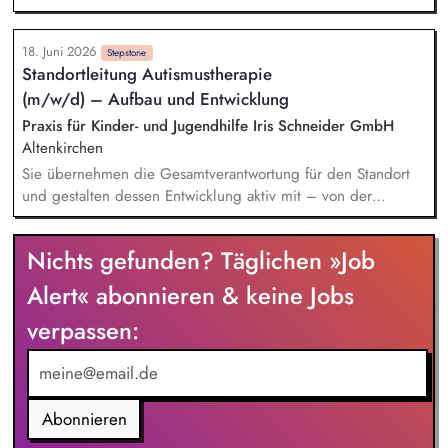
Angeboten. Berücksichtigen Sie dabei die Wünsche,
Interessen und Fähigkeiten der Kinder in der pädagogischen
18. Juni 2026
Arbeit. Wirken Sie an einer konstruktiven und
Stepstone
Standortleitung Autismustherapie
vertrauensvollen Zusammenarbeit mit Kolleg*innen und
(m/w/d) – Aufbau und Entwicklung
Eltern mit.
Praxis für Kinder- und Jugendhilfe Iris Schneider GmbH
Altenkirchen
Sie übernehmen die Gesamtverantwortung für den Standort
und gestalten dessen Entwicklung aktiv mit – von der
strategischen Ausrichtung über das operative Tagesgeschäft
bis hin zur Führung und Weiterentwicklung Ihres Teams. In
Nichts gefunden? Täglichen »Job
Ihrer fachlichen Leitungsfunktion führen Sie das
therapeutische Team mit Kompetenz und Engagement,
Alert« abonnieren & keine Jobs
sichern hohe Qualitätsstandards und bringen sich maßgeblich
verpassen:
in die Supervision ein. Sie planen und koordinieren
Diagnostik, Therapieangebote sowie Familienberatungen und
sorgen so für reibungslose Abläufe und eine bestmögliche
Versorgung.
Abonnieren