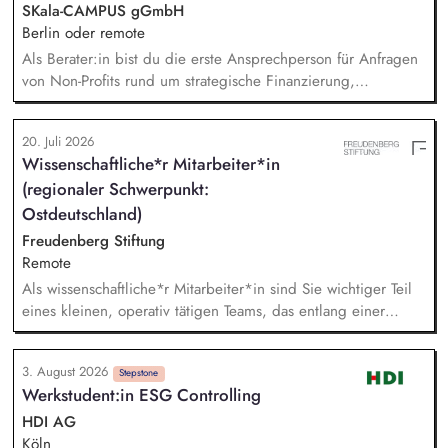
im Hinblick auf die Schnittstelle zwischen RheinFlanke und
SKala-CAMPUS gGmbH
Schule.
Berlin oder remote
Als Berater:in bist du die erste Ansprechperson für Anfragen
von Non-Profits rund um strategische Finanzierung,
Finanzmanagement und Fundraising. Dabei entwickelst du
den gesamten Prozess von der Anfrage über
20. Juli 2026
Angebotserstellung bis zur eigenverantwortlichen Umsetzung.
Wissenschaftliche*r Mitarbeiter*in
Auf Basis der jeweiligen Herausforderungen entwickelst du
(regionaler Schwerpunkt:
passgenaue Beratungsprozesse und berätst Organisationen zu
zentralen Fragen ihrer finanziellen Steuerung und
Ostdeutschland)
strategischen Weiterentwicklung.
Freudenberg Stiftung
Remote
Als wissenschaftliche*r Mitarbeiter*in sind Sie wichtiger Teil
eines kleinen, operativ tätigen Teams, das entlang einer
klaren Programmatik langfristig soziale Innovation
implementiert. Sie unterstützen die Geschäftsführung bei der
3. August 2026
Umsetzung der Stiftungsprogrammatik und entwickeln dabei
Stepstone
Werkstudent:in ESG Controlling
die Internationalisierungsstrategie der Stiftung weiter. Sie
übersetzen wissenschaftliche Erkenntnisse in
HDI AG
alltagsangebundene Handlungsansätze entlang unserer
Köln