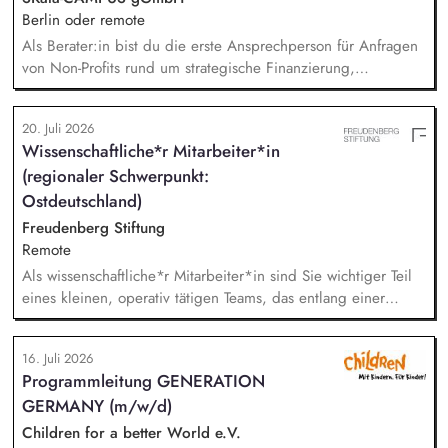
Berlin oder remote
Als Berater:in bist du die erste Ansprechperson für Anfragen
von Non-Profits rund um strategische Finanzierung,
Finanzmanagement und Fundraising. Dabei entwickelst du
den gesamten Prozess von der Anfrage über
20. Juli 2026
Angebotserstellung bis zur eigenverantwortlichen Umsetzung.
Wissenschaftliche*r Mitarbeiter*in
Auf Basis der jeweiligen Herausforderungen entwickelst du
(regionaler Schwerpunkt:
passgenaue Beratungsprozesse und berätst Organisationen zu
zentralen Fragen ihrer finanziellen Steuerung und
Ostdeutschland)
strategischen Weiterentwicklung.
Freudenberg Stiftung
Remote
Als wissenschaftliche*r Mitarbeiter*in sind Sie wichtiger Teil
eines kleinen, operativ tätigen Teams, das entlang einer
klaren Programmatik langfristig soziale Innovation
implementiert. Sie unterstützen die Geschäftsführung bei der
16. Juli 2026
Umsetzung der Stiftungsprogrammatik und entwickeln dabei
Programmleitung GENERATION
die Internationalisierungsstrategie der Stiftung weiter. Sie
GERMANY (m/w/d)
übersetzen wissenschaftliche Erkenntnisse in
alltagsangebundene Handlungsansätze entlang unserer
Children for a better World e.V.