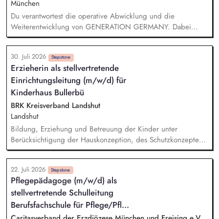
Stiftungsprogrammatik.
München
Du verantwortest die operative Abwicklung und die
Weiterentwicklung von GENERATION GERMANY. Dabei
arbeitest Du im Team und auch eng mit unserem Vorstand
zusammen und übernimmst Verantwortung für die Strategie,
30. Juli 2026
die Umsetzung und das Wachstum des Programms. Dazu
Stepstone
Erzieherin als stellvertretende
gehören insbesondere: Inhaltliche, strategische und
Einrichtungsleitung (m/w/d) für
organisatorische Weiterentwicklung des Programms,
Konzeption, Planung und Durchführung unserer
Kinderhaus Bullerbü
Demokratieveranstaltungen, Moderation der Veranstaltungen
BRK Kreisverband Landshut
und Vorbereitung der Panelgäste.
Landshut
Bildung, Erziehung und Betreuung der Kinder unter
Berücksichtigung der Hauskonzeption, des Schutzkonzeptes,
des BayKiBiG und des BEP Sicherstellung der pädagogischen
Arbeit in Zusammenarbeit mit der Leitung Entlastung der
22. Juli 2026
Leitung durch die verantwortungsvolle Übernahme der ihr
Stepstone
Pflegepädagoge (m/w/d) als
übertragenen Aufgabengebiete Vertretung der Leitung
stellvertretende Schulleitung
während ihrer Abwesenheit in allen Aufgabenbereichen
Mitarbeiterführung und Entwicklung Regelung von
Berufsfachschule für Pflege/Pfl...
Personalangelegenheiten, inkl. Personaleinsatz, Teambildung
Caritasverband der Erzdiözese München und Freising e.V.