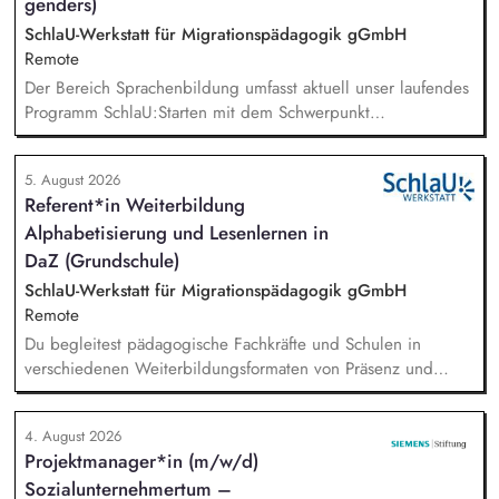
genders)
SchlaU-Werkstatt für Migrationspädagogik gGmbH
Remote
Der Bereich Sprachenbildung umfasst aktuell unser laufendes
Programm SchlaU:Starten mit dem Schwerpunkt
"Alphabetisierung in DaZ für die Grundschule" sowie
zukünftig weitere auf Unterrichtsmaterial bezogene Projekte
5. August 2026
mit den Schwerpunkten sprachensensibles und
Referent*in Weiterbildung
rassismuskritisches Deutschlernen von der Grundschule bis in
Alphabetisierung und Lesenlernen in
die Berufliche Bildung. Der Bereich Sprachenbildung
entwickelt in seinen Projekten dazu zielgruppengerechte und
DaZ (Grundschule)
innovative Unterrichtsmaterialien und begleitet pädagogische
SchlaU-Werkstatt für Migrationspädagogik gGmbH
Fachkräfte mit daran angeschlossenen
Remote
Weiterbildungsangeboten online wie offline.
Du begleitest pädagogische Fachkräfte und Schulen in
verschiedenen Weiterbildungsformaten von Präsenz und
Online-Workshops bis hin zu pädogischen Tagen und erstellst
Online-Selbstlernkurse für unsere Plattform schlau-lernen.org.
4. August 2026
Die inhaltlichen Schwerpunkte liegen dabei auf den
Projektmanager*in (m/w/d)
Bereichen Lesen lernen, Mehrsprachigkeitsbewusstsein und
Sozialunternehmertum –
Alphabetisierung in der Grundschule.