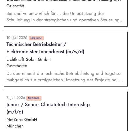
und Einarbeitung neuer Mitarbeiter Elternarbeit und
Griesstätt
Zusammenarbeit mit dem Elternbeirat
Sie sind verantwortlich für … die Unterstützung der
Schulleitung in der strategischen und operativen Steuerung
des Schulbetriebs die Mitwirkung an der pädagogischen
Weiterentwicklung sowie an der Qualitätsentwicklung und
10. Juli 2026
Umsetzung moderner didaktischer Konzepte die fachliche
Stepstone
Technischer Betriebsleiter /
Begleitung und Unterstützung des Lehrkräfte-Teams sowie die
Elektromeister Innendienst (m/w/d)
Förderung einer professionellen, wertschätzenden
Zusammenarbeit die Übernahme eigener Lehrtätigkeit in
Lichtkraft Solar GmbH
Theorie und Praxis die Pflege und den Ausbau der
Gersthofen
Zusammenarbeit mit Praxispartnern und externen Institutionen
Du übernimmst die technische Betriebsleitung und trägst so
maßgeblich zur erfolgreichen Umsetzung der Projekte bei.
Deine Expertise setzt Du ein, um Photovoltaikanlagen zu
planen und zu projektieren. Die Erstellung, Prüfung und
7. Juli 2026
Freigabe prozesstechnischer Dokumentationen liegt in
Stepstone
Junior / Senior ClimateTech Internship
Deinem Verantwortungsbereich. Dir obliegt die Abstimmung
(m/f/d)
und Koordination innerhalb des Projektteams, damit alles
reibungslos verläuft. Elektrikern vor Ort stehst Du telefonisch
NetZero GmbH
und remote unterstützend zur Seite. Die Anmeldung und
München