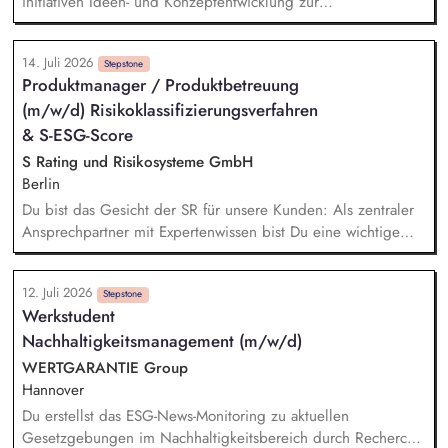
initiativen Ideen- und Konzeptentwicklung zur
Dekarbonisierung der Gewerbeparks Budgetierung konkreter
Nachhaltigkeitsmaßnahmen und Bewertung des CRREM-
14. Juli 2026
Pfades Machbarkeitsstudien und technische Vorprüfung für
Stepstone
Produktmanager / Produktbetreuung
PV-, LED- und Heizungsprojekte Unterstützung bei der
(m/w/d) Risikoklassifizierungsverfahren
Gebäudezertifizierung nach gängigen
Nachhaltigkeitsstandards Erstellung von Reports und
& S-ESG-Score
Präsentationen für interne und externe Stakeholder
S Rating und Risikosysteme GmbH
Berlin
Du bist das Gesicht der SR für unsere Kunden: Als zentraler
Ansprechpartner mit Expertenwissen bist Du eine wichtige
Anlaufstelle für den S-ESG-Score und unsere etablierten
Risikoklassifizierungsverfahren. Du leistest wichtige
12. Juli 2026
Übersetzungsarbeit: Durch die Erstellung von
Stepstone
Werkstudent
praxistauglichen Schulungs- und Kommunikationsunterlagen
Nachhaltigkeitsmanagement (m/w/d)
(Leitfäden, FAQ-Listen, Validierungskommunikationen etc.)
unterstützt Du die Sparkassen bei der Umsetzung
WERTGARANTIE Group
bestmöglich. Du beantwortest Supportanfragen und betreust
Hannover
unsere Kunden und Gremien. Du entwickelst die
Du erstellst das ESG-News-Monitoring zu aktuellen
Kommunikationskanäle weiter und siehst KI als Chance.
Gesetzgebungen im Nachhaltigkeitsbereich durch Recherche