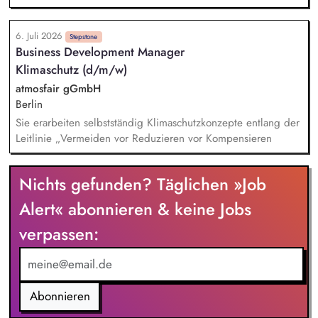
verschiedener Datenbanken. Du unterstützt bei der Planung
und Umsetzung von aktuellen Nachhaltigkeitsprojekten und -
6. Juli 2026
Maßnahmen auf Unternehmensebene. Du übernimmst
Stepstone
Business Development Manager
Aufgaben in unseren vielfältigen Themenfeldern, u.a.
Klimaschutz (d/m/w)
Kreislaufwirtschaft, Aktive Mobilität, Soziale Nachhaltigkeit,
Nachhaltigkeitskommunikation. Du bist in die Erstellung des
atmosfair gGmbH
Nachhaltigkeitsberichts und die Erhebung entsprechender
Berlin
Kennzahlen (insb. CO2-Bilanz) eingebunden.
Sie erarbeiten selbstständig Klimaschutzkonzepte entlang der
Leitlinie „Vermeiden vor Reduzieren vor Kompensieren
Nichts gefunden? Täglichen »Job
Alert« abonnieren & keine Jobs
verpassen:
Abonnieren