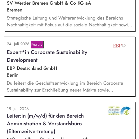
SV Werder Bremen GmbH & Co KG aA
Bremen
Strategische Leitung und Weiterentwicklung des Bereichs
Nachhaltigkeit mit Fokus auf die soziale Nachhaltigkeit sowie
Verantwortung für die Erreichung der Nachhaltigkeitsziele in
Zusammenarbeit mit der Geschäftsführung und anderen
24. Juli 2026
Feature
Bereichen. Disziplinarische und fachliche Führung sowie
Expert*in Corporate Sustainability
Entwicklung der Mitarbeiter*innen im Bereich Nachhaltigkeit.
Pflege und Weiterentwicklung des Netzwerks an
Development
Kooperationspartner*innen sowie strategische Entwicklung
EBP Deutschland GmbH
nachhaltigkeitsbezogener Partnerschaften.
Berlin
Du leitest die Geschäftsentwicklung im Bereich Corporate
Sustainability zur Erschließung neuer Märkte sowie
Entwicklung von Geschäftsmodellen. Dabei arbeitest du eng
mit einem bestehenden Team zusammen und entwickelst
15. Juli 2026
dieses gemeinsam mit erfahrenen Projektleiter*innen weiter.
Leiter:in (m/w/d) für den Bereich
Zu Deinen Aufgaben gehören vor allem:
Administration & Vorstandsbüro
Strategieentwicklung, Trendanalysen, Partnermanagement
sowie Akquisition von Aufträgen, Neukunden und Projekten.
(Elternzeitvertretung)