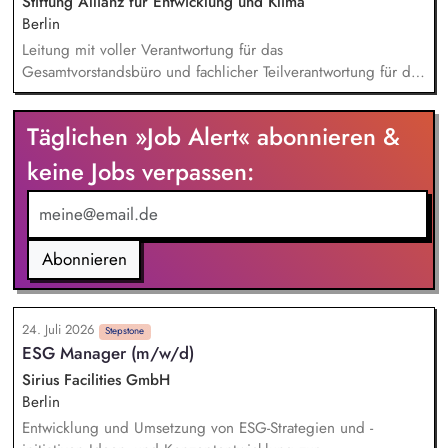
Stiftung Allianz für Entwicklung und Klima
Berlin
Leitung mit voller Verantwortung für das
Gesamtvorstandsbüro und fachlicher Teilverantwortung für die
Mitarbeitenden der Vorstandsbüros. Budgetsteuerung
Vorstandsbüro. Management des Berichtswesens; Steuerung
Täglichen »Job Alert« abonnieren &
und Sicherstellung der fristgerechten Abgabe. Inhaltliche
Vorbereitung, Steuerung, Durchführung und Nachbereitung
keine Jobs verpassen:
von Terminen mit satzungsgemäßen Gremien (Kuratorium,
Beirat). Analyse, Bewertung und Ausarbeitung von
Entscheidungsvorlagen sowie von strategischen und
operativen Aufgabenstellungen.
Abonnieren
24. Juli 2026
Stepstone
ESG Manager (m/w/d)
Sirius Facilities GmbH
Berlin
Entwicklung und Umsetzung von ESG-Strategien und -