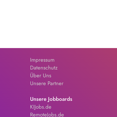
Impressum
Datenschutz
Über Uns
Unsere Partner
Unsere Jobboards
KIJobs.de
RemoteJobs.de