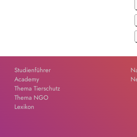
Studienführer
Na
Academy
Ne
Thema Tierschutz
Thema NGO
Lexikon