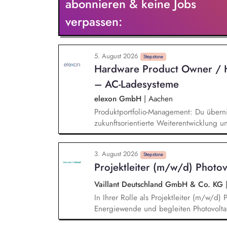
abonnieren & keine Jobs
energiesparendes Bauen und Sanieren.
verpassen:
5. August 2026
Stepstone
Hardware Product Owner / 
– AC-Ladesysteme
elexon GmbH
|
Aachen
Produktportfolio-Management: Du überni
zukunftsorientierte Weiterentwicklung u
Pflichtenheft: Du analysierst und sammel
Kundenanforderungen, dokumentierst dies
3. August 2026
den Stakeholdern ab. Auslegung elektri
Stepstone
Projektleiter (m/w/d) Photov
Niederspannungshauptverteilungen (NS
Datenverteilungssysteme am Standort. Pr
Vaillant Deutschland GmbH & Co. KG
Projekte von der Definition bis zur Mark
In Ihrer Rolle als Projektleiter (m/w/d) 
Energiewende und begleiten Photovoltai
erfolgreichen Übergabe an unsere Kunde