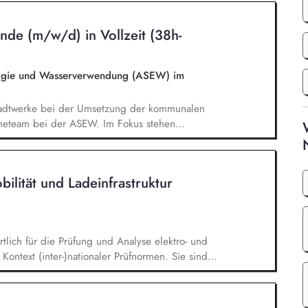
rojektplanung und entwickeln individuelle Lösungen
gehören außerdem die Erstellung von Angeboten,
de (m/w/d) in Vollzeit (38h-
ung aller erforderlichen Komponenten wie Module,
.
ergie und Wasserverwendung (ASEW) im
 Stadtwerke bei der Umsetzung der kommunalen
eam bei der ASEW. Im Fokus stehen
ür die Fernwärme, der Aufbau erneuerbarer
der Fernwärmesysteme. Du unterstützt
chnung zukunftsfähig aufstellen können – unter
bilität und Ladeinfrastruktur
n regulatorischen Anforderungen und einer
tlich für die Prüfung und Analyse elektro- und
ontext (inter-)nationaler Prüfnormen. Sie sind
stbasis sowie für die Konzeption von
 von Testdaten, die Interpretation der Ergebnisse
den Anforderungen genügen, bilden einen