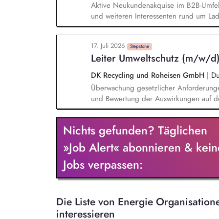
Aktive Neukundenakquise im B2B-Umfe
und weiteren Interessenten rund um Lad
individueller Kundenanforderungen und
Nachverfolgung von Angeboten. Begleit
17. Juli 2026
Umsetzung. Zusammenarbeit mit internen
Stepstone
Leiter Umweltschutz (m/w/d
DK Recycling und Roheisen GmbH
|
Du
Überwachung gesetzlicher Anforderung
und Bewertung der Auswirkungen auf den 
Abfall- und Gewässerschutzbeauftragter
Lenkung und Weiterentwicklung inter
Nichts gefunden? Täglichen
Verantwortung für die Durchführung all
Emissionshandelssystem Führung und P
»Job Alert« abonnieren & kein
Jobs verpassen:
Die Liste von Energie Organisati
interessieren