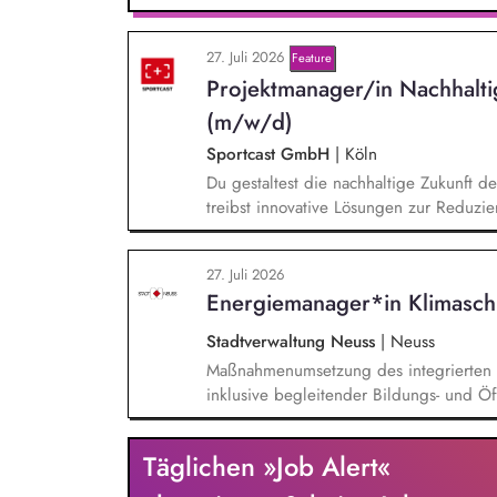
beantwortest Fragen zu Umwelt-, Arten
Gewissen. Du unterstützt Kampagnen un
27. Juli 2026
von Unterschriften für Petitionen.
Feature
Projektmanager/in Nachhalt
(m/w/d)
Sportcast GmbH
|
Köln
Du gestaltest die nachhaltige Zukunft d
treibst innovative Lösungen zur Reduzie
der Evaluierung von Reduktionspotential
Co2e-Fußabdruck, Durchführung einer Ma
27. Juli 2026
Stromversorgung sowie der Koordination
Energiemanager*in Klimasch
Stadtverwaltung Neuss
|
Neuss
Maßnahmenumsetzung des integrierten K
inklusive begleitender Bildungs- und Öff
Monitoring und Berichterstattung zu de
weiterer Anlageninstallationen. Prüfun
Täglichen »Job Alert«
Sharing und/oder Strombilanzkreismode
Durchführung von Förderprojekten in d