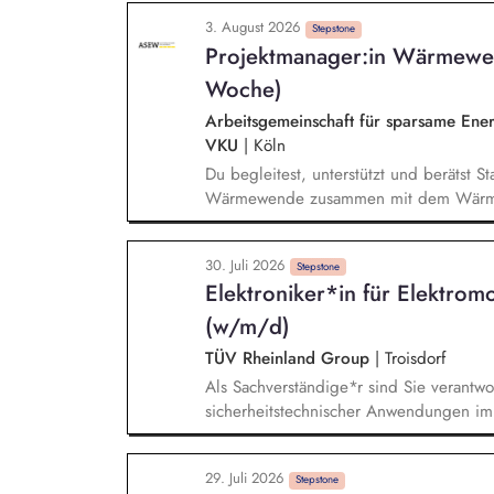
Photovoltaik-Projekten, erstellen die P
3. August 2026
für unsere Kunden. Zu Ihren Aufgaben 
Stepstone
Projektmanager:in Wärmewen
die Materialplanung sowie die Beschaff
Wechselrichter und Unterkonstruktionen
Woche)
Arbeitsgemeinschaft für sparsame En
VKU
|
Köln
Du begleitest, unterstützt und berätst
Wärmewende zusammen mit dem Wärmet
insbesondere vertriebliche Strategien f
Wärmenetze sowie der Ausbau bestehen
30. Juli 2026
Stadtwerke, wie sie ihre Fernwärmeabre
Stepstone
Elektroniker*in für Elektromo
Berücksichtigung von CO₂-Kosten, neue
passenden Preisgestaltung.
(w/m/d)
TÜV Rheinland Group
|
Troisdorf
Als Sachverständige*r sind Sie verantwor
sicherheitstechnischer Anwendungen im K
verantwortlich für die Erstellung der Te
Testprogrammen und -plänen. Die Analyse
29. Juli 2026
sowie die Sicherstellung, dass diese 
Stepstone