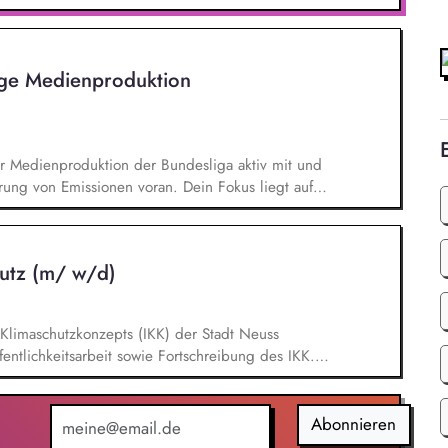
- und Klimaschutz nach bestem Wissen und
d Aktionen, beispielsweise durch das Sammeln
ige Medienproduktion
er Medienproduktion der Bundesliga aktiv mit und
rung von Emissionen voran. Dein Fokus liegt auf
en von TV-Produktionskonzepten hinsichtlich
chbarkeitsstudie zur emissionsfreien USV-
 interner und externer Stakeholder.
utz (m/ w/d)
limaschutzkonzepts (IKK) der Stadt Neuss
entlichkeitsarbeit sowie Fortschreibung des IKK.
n ca. 60 städtischen PV-Anlagen sowie Planung
g, Planung und Umsetzung von Modellen zu Energy-
llen. Eigenständige Fördermittelakquise und
Abonnieren
en Bereichen regenerative Energien sowie