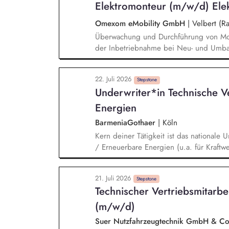
Elektromonteur (m/w/d) Elek
Schwerpunkt Ihrer Tätigkeit. Sie erstell
von Energiespeicher- und Ladesystemen
Omexom eMobility GmbH
|
Velbert (R
Ladesystemen im Prüflabor oder bei Ku
Überwachung und Durchführung von Monta
der Inbetriebnahme bei Neu- und Umbaua
Ladestationen) Durchführung von Inspekt
DC- und AC-Ladeinfrastruktur sowie an
22. Juli 2026
Prüfung und Bedienung von elektrotech
Stepstone
Underwriter*in Technische V
Störungen und anschließende Fehlerbeh
Dokumentation und Reporting von Leis
Energien
BarmeniaGothaer
|
Köln
Kern deiner Tätigkeit ist das nationale 
/ Erneuerbare Energien (u.a. für Kraftw
Photovoltaikanlagen, Biogasanlagen, Bat
aber auch für Anlagen und Geräte im kl
21. Juli 2026
how bei der Risikoanalyse und -bewertu
Stepstone
Technischer Vertriebsmitarbei
ein. Außerdem verantwortest du das Sch
fachlich den Vertrieb und sorgst für die
(m/w/d)
Antragsunterlagen des Betriebs.
Suer Nutzfahrzeugtechnik GmbH & C