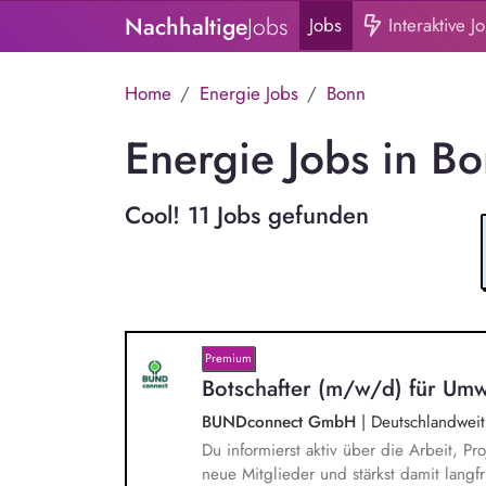
Nachhaltige
Jobs
Jobs
Interaktive J
Home
Energie Jobs
Bonn
Energie Jobs in B
Cool! 11 Jobs gefunden
Premium
Botschafter (m/w/d) für Umw
BUNDconnect GmbH
|
Deutschlandweit
Du informierst aktiv über die Arbeit,
neue Mitglieder und stärkst damit langf