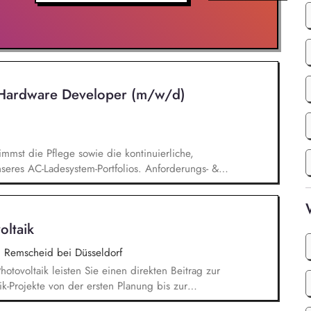
Hardware Developer (m/w/d)
mmst die Pflege sowie die kontinuierliche,
nseres AC-Ladesystem-Portfolios. Anforderungs- &
st alle relevanten Produkt- und
e in strukturierten Heften und stimmst sie mit
scher Anlagen: Du planst und dimensionierst
oltaik
HV), Unterverteilungen und
ojektleitung & Mitentwicklung: Du steuerst AC-
|
Remscheid bei Düsseldorf
teinführung (Zeit, Budget, Qualität).
Photovoltaik leisten Sie einen direkten Beitrag zur
k-Projekte von der ersten Planung bis zur
n. Sie prüfen die technische Machbarkeit von