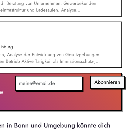
ld. Beratung von Unternehmen, Gewerbekunden
einfrastruktur und Ladesäulen. Analyse
 Entwicklung passender Lösungen. Erstellung und
ung von Projekten von der ersten Anfrage bis zur
 Teams, Technik und externen Partnern.
)
isburg
en, Analyse der Entwicklung von Gesetzgebungen
Betrieb Aktive Tätigkeit als Immissionsschutz-,
 Betreuung der REACh Registrierungen Pflege,
ner Systeme zum Umweltmanagement (ISO 14001)
er Aufgaben im europäischen
Abonnieren
flege des Genehmigungs- und Anlagenkatasters
e
onen in Bonn und Umgebung könnte dich