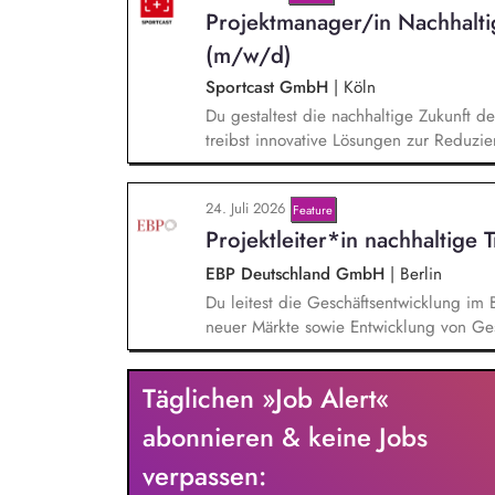
Projektmanager/in Nachhalt
(m/w/d)
Sportcast GmbH
|
Köln
Du gestaltest die nachhaltige Zukunft d
treibst innovative Lösungen zur Reduzie
der Evaluierung von Reduktionspotential
Co2e-Fußabdruck, Durchführung einer Ma
24. Juli 2026
Feature
Stromversorgung sowie der Koordination
Projektleiter*in nachhaltige 
EBP Deutschland GmbH
|
Berlin
Du leitest die Geschäftsentwicklung im 
neuer Märkte sowie Entwicklung von Ges
einem bestehenden Team zusammen und 
Projektleiter*innen weiter. Zu Deinen A
Täglichen »Job Alert«
Entwurf und Umsetzung von Wachstumsst
Frühzeitige Identifikation von Branchen
abonnieren & keine Jobs
Aufbau von strategischen Partnerschaft
verpassen:
Aufträgen, Neukunden und Projekten.