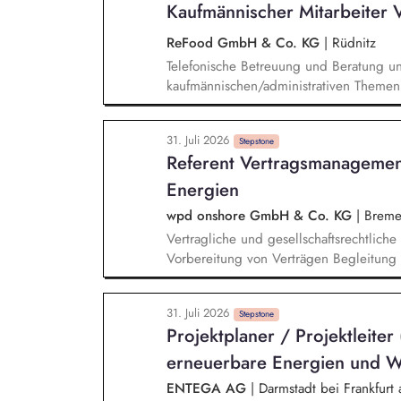
Kaufmännischer Mitarbeiter 
bringst du deine Expertise ein und koor
die Steuerung und Überwachung der el
ReFood GmbH & Co. KG
|
Rüdnitz
Telefonische Betreuung und Beratung u
kaufmännischen/administrativen Themen 
Außendienst bei der Pflege und Qualifi
und Angebotsverfolgung Erstellung und
31. Juli 2026
Bearbeitung der Tagesberichte unserer 
Stepstone
Referent Vertragsmanageme
& Stammdatenverwaltung Bearbeitung v
für Kundenanliegen
Energien
wpd onshore GmbH & Co. KG
|
Breme
Vertragliche und gesellschaftsrechtlich
Vorbereitung von Verträgen Begleitung 
gesellschaftsrechtlicher Unterlagen un
Pflege von Datenbanken Abteilungsorga
31. Juli 2026
Bürotätigkeiten Organisation von Gese
Stepstone
Projektplaner / Projektleiter
internen und externen Projektpartnern/
erneuerbare Energien und 
ENTEGA AG
|
Darmstadt bei Frankfurt