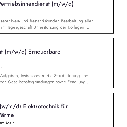
Vertriebsinnendienst (m/w/d)
dinierst die externen Dienstleister. Du übernimmst
ektrotechnischen Baumaßnahmen.
nserer Neu- und Bestandskunden Bearbeitung aller
im Tagesgeschäft Unterstützung der Kollegen im
zierung der Kundendaten sowie bei der Termin-
 Prüfung der monatlichen Provisionsabrechnungen
Außendienstmitarbeiter Pflege der Kundenanlage
nt (m/w/d) Erneuerbare
on Reklamationen und Erarbeitung von Lösungen
n
e Aufgaben, insbesondere die Strukturierung und
von Gesellschaftsgründungen sowie Erstellung
d Vertragszusammenfassungen Verwaltung und
nisatorische Aufgaben und allgemeine
llschafterversammlungen und Kommunikation mit
 (w/m/d) Elektrotechnik für
Ansprechpartnern
Wärme
 am Main