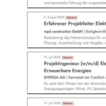
und personelle Führung der eingesetzten
der technischen Ausrüstung sowie unser
Arbeitsanweisungen, Arbeitsrichtlinien
3. August 2026
Optimierung der Logistikprozesse, Ansp
Stepstone
Erfahrener Projektleiter Ele
Bearbeitung aller kaufmännischen/admin
wpd construction GmbH
|
Bietigheim-B
Realisierung des Netzanschlusses für un
Planung, Ausschreibung und Vergabe, d
der Leistungen und deren Übergabe an 
Netzbetreibern zum Netzanschluss und 
31. Juli 2026
Anschlussbedingungen und Vorschriften.
Stepstone
Projektingenieur (w/m/d) El
elektrische Infrastruktur (Umspannwerke,
Netzanschlüsse. Abstimmung und Koordi
Erneuerbare Energien
externen Stakeholdern
ENTEGA AG
|
Darmstadt bei Frankfurt
Du setzt dein Wissen bei der Stromnet
Erzeugungsanlagen (Wind, PV, Speicher
Netzanschlusskonzepte unter Einhaltung 
Gesetze. Bei der Projektierung von ele
31. Juli 2026
(wie bspw. Übergabestationen, Transfor
Stepstone