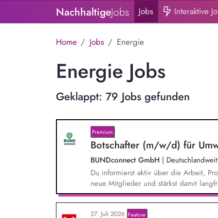
Nachhaltige
Jobs
Jobs
Interaktive J
Home
Jobs
Energie
Energie Jobs
Geklappt: 79 Jobs gefunden
Premium
Botschafter (m/w/d) für Umw
BUNDconnect GmbH
|
Deutschlandweit
Du informierst aktiv über die Arbeit,
neue Mitglieder und stärkst damit langf
beantwortest Fragen zu Umwelt-, Arten
Gewissen. Du unterstützt Kampagnen un
27. Juli 2026
von Unterschriften für Petitionen.
Feature