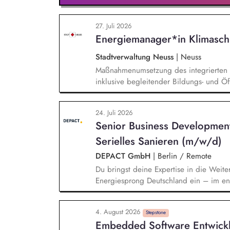
27. Juli 2026
Energiemanager*in Klimasch
Stadtverwaltung Neuss
|
Neuss
Maßnahmenumsetzung des integrierten K
inklusive begleitender Bildungs- und Öff
Monitoring und Berichterstattung zu de
weiterer Anlageninstallationen. Prüfun
24. Juli 2026
Sharing und/oder Strombilanzkreismode
Senior Business Developmen
Durchführung von Förderprojekten in d
energiesparendes Bauen und Sanieren.
Serielles Sanieren (m/w/d)
DEPACT GmbH
|
Berlin / Remote
Du bringst deine Expertise in die Weite
Energiesprong Deutschland ein – im eng
Markthochlauf und Support im regulator
Development-Standbein: Du akquirierst u
4. August 2026
Vorqualifizierungs-Tool CoPilot und entw
Stepstone
Embedded Software Entwick
qualifizierst zudem Bauunternehmen und