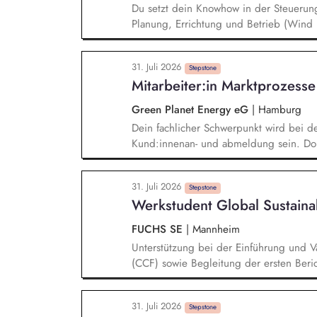
Du setzt dein Knowhow in der Steuerun
Planung, Errichtung und Betrieb (Wind
Anbindung ein. Bei der wirtschaftliche
Projektentwicklung setzen wir auf deine
31. Juli 2026
Anlagenlieferanten angebotenen elektri
Stepstone
Mitarbeiter:in Marktprozesse
der Konzeption zur elektrischen Netzan
die Steuerung der Ausschreibungen so
Green Planet Energy eG
|
Hamburg
Dein fachlicher Schwerpunkt wird bei 
Kund:innenan- und abmeldung sein. Dort
aller anfallenden Aufgaben zuständig. 
und angrenzenden Fachbereichen klärst
31. Juli 2026
Lösungen. Du bist der Second-Level-Su
Stepstone
Werkstudent Global Sustaina
Geschäftskundenvertrieb.
FUCHS SE
|
Mannheim
Unterstützung bei der Einführung und Va
(CCF) sowie Begleitung der ersten Beric
Durchführung von Fehler-, Plausibilität
Nachhaltigkeitsstandards und Mitarbeit 
31. Juli 2026
Optimierung von Dashboards und Report
Stepstone