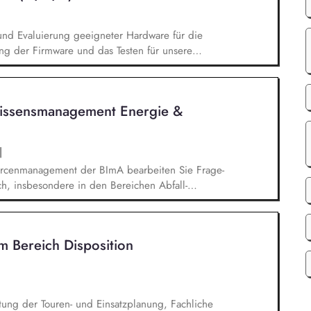
n und Evaluierung geeigneter Hardware für die
 der Firmware und das Testen für unsere
ntwicklung und Test von Embedded Software in
ebase von bestehenden Produkten. Du arbeitest
g zusammen, um eine optimale Umsetzung der
Wissens­management Energie &
|
urcen­management der BImA bearbei­ten Sie Frage­
h, insbesondere in den Bereichen Abfall­
 Energiekennzahlen sowie Umwelt­management­
. Sie wirken bei der Entwicklung, Aktualisierung
g von Fachkonzepten, Leitfäden, Handbüchern,
m Bereich Disposition
en und weiteren Arbeitshilfen mit. Ein weiterer
rganisation und Begleitung von Fachschulungen,
ungen zu umwelt- und ressourcenbezogenen
ung der Touren- und Einsatzplanung, Fachliche