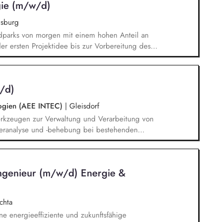
gie (m/w/d)
unkt auf der nichtfinanziellen Erklärung und dem
sburg
dparks von morgen mit einem hohen Anteil an
er ersten Projektidee bis zur Vorbereitung des
ntwicklung von Flächen für Windenergieprojekte
ngen Aufbau einer Vertrauensbeziehung und
igentümer:innen Überzeugen von
/d)
retern bei Kommunen und Planungsbehörden
ologien (AEE INTEC)
|
Gleisdorf
rkzeugen zur Verwaltung und Verarbeitung von
eranalyse und -behebung bei bestehenden
ation von Softwarelösungen auf Linux-Servern
chungsprojekten
ngenieur (m/w/d) Energie &
chta
ne energieeffiziente und zukunftsfähige