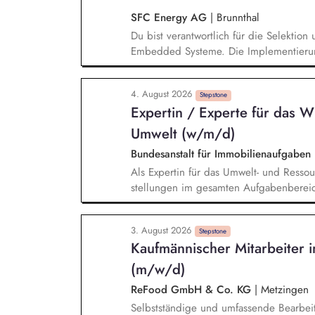
SFC Energy AG
|
Brunnthal
Du bist verantwortlich für die Selektio
Embedded Systeme. Die Implementierung
Embedded Systeme bereitet Dir Spaß. E
C/C++. Du wartest und pflegst die Cod
4. August 2026
eng mit anderen Teams der Entwicklun
Stepstone
Expertin / Experte für das 
Projekte zu gewährleisten.
Umwelt (w/m/d)
Bundesanstalt für Immobilienaufgaben
Als Expertin für das Umwelt- und Resso
stellungen im gesamten Aufgaben­bereic
management, Umweltrecht, Umwelt- und
systeme (z. B. EMAS, LUMAS/LUMASPlus)
3. August 2026
und zielgruppen­gerechten Aufbereitun
Stepstone
Kaufmännischer Mitarbeiter i
Fachinformationen, Entscheidungs­vorlag
Schwerpunkt liegt in der Konzeption, O
(m/w/d)
Workshops und Informations­veranstalt
ReFood GmbH & Co. KG
|
Metzingen
Themen.
Selbstständige und umfassende Bearbeit