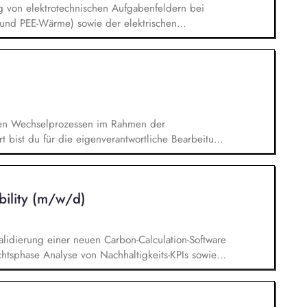
g von elektrotechnischen Aufgabenfeldern bei
 und PEE-Wärme) sowie der elektrischen
n Bewertung von Projekten im Rahmen der
 Unterstützung. Die Beurteilung der von den
schen Anlagenkonstellationen und Entwicklungen
bindung wird von dir begleitet. Du übernimmst
wie die Verhandlungen der Netzanbindungen.
den Wechselprozessen im Rahmen der
 bist du für die eigenverantwortliche Bearbeitung
Im Austausch mit Marktpartnern, den Kund:innen
 du offene Fragen und findest gemeinsam
pport für den Kundenservice und
bility (m/w/d)
lidierung einer neuen Carbon-Calculation-Software
htsphase Analyse von Nachhaltigkeits-KPIs sowie
s- und Gap-Analysen Bewertung externer
an der Weiterentwicklung des KPI-Katalogs
ing-Lösungen Unterstützung bei der Erstellung