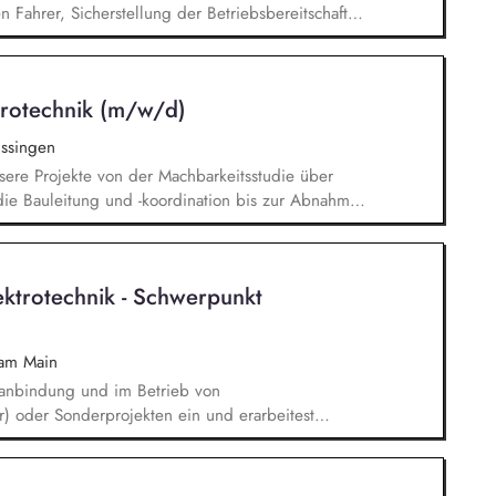
 Fahrer, Sicherstellung der Betriebsbereitschaft
er Fahrzeuge, Erstellung und Pflege von
 und Ablaufplänen, Laufende Überprüfung und
rechpartner im Tagesgeschäft für unsere Kunden,
ktrotechnik (m/w/d)
istrativen Themen im Tagesgeschäft
issingen
sere Projekte von der Machbarkeitsstudie über
ie Bauleitung und -koordination bis zur Abnahme
den Investor. Technische Verhandlungen mit den
Sicherstellung der geltenden
 Ansprechpartner:in für alle Fragen rund um die
ektrotechnik - Schwerpunkt
 Kabeltrassen, Freileitungen) sowie
nation mit internen Fachabteilungen sowie
 am Main
zanbindung und im Betrieb von
) oder Sonderprojekten ein und erarbeitest
der technischen Vorschriften, Richtlinien und
ktrotechnischen Komponenten und Betriebsmitteln
matoren) sowie der Planung von Kabeltrassen