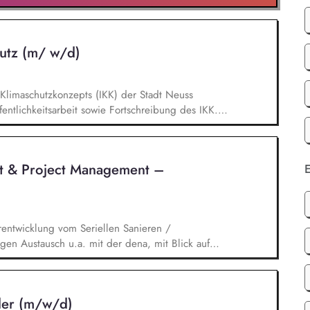
utz (m/ w/d)
limaschutzkonzepts (IKK) der Stadt Neuss
entlichkeitsarbeit sowie Fortschreibung des IKK.
n ca. 60 städtischen PV-Anlagen sowie Planung
g, Planung und Umsetzung von Modellen zu Energy-
llen. Eigenständige Fördermittelakquise und
t & Project Management –
E
en Bereichen regenerative Energien sowie
rentwicklung vom Seriellen Sanieren /
en Austausch u.a. mit der dena, mit Blick auf
ischen Umfeld und der Stakeholder. Business-
nd verantwortest eigenständig Projekte für unser
ickelst / implementierst die Skalierung. Du
ler (m/w/d)
 Systemanbieter als Angebotspartner.