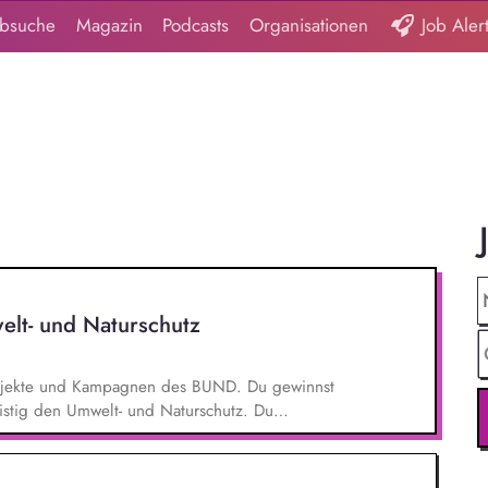
obsuche
Magazin
Podcasts
Organisationen
Job Aler
elt- und Naturschutz
 Projekte und Kampagnen des BUND. Du gewinnst
ristig den Umwelt- und Naturschutz. Du
- und Klimaschutz nach bestem Wissen und
d Aktionen, beispielsweise durch das Sammeln