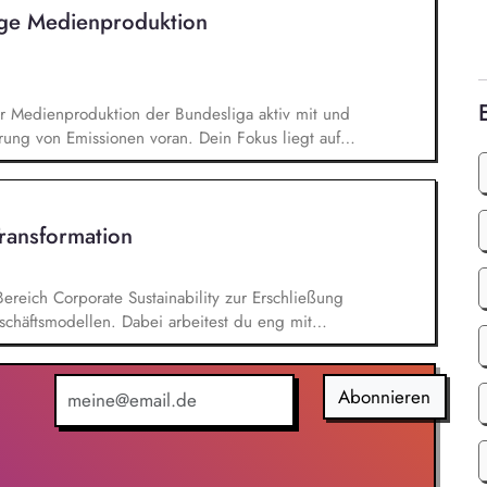
ige Medienproduktion
er Medienproduktion der Bundesliga aktiv mit und
rung von Emissionen voran. Dein Fokus liegt auf
en von TV-Produktionskonzepten hinsichtlich
chbarkeitsstudie zur emissionsfreien USV-
 interner und externer Stakeholder.
Transformation
Bereich Corporate Sustainability zur Erschließung
chäftsmodellen. Dabei arbeitest du eng mit
entwickelst dieses gemeinsam mit erfahrenen
ufgaben gehören vor allem: Strategieentwicklung:
rategie und Geschäftsmodellen, Trendanalysen:
Abonnieren
- und Regulatoriktrends, Partnermanagement:
en, Kooperationen und Netzwerken, Akquisition von