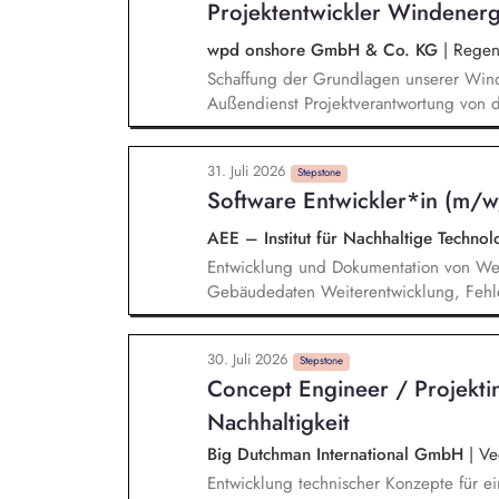
Projektentwickler Windener
des Geschäftsberichts 2026 mit Schwerp
CSRD-Reporting
wpd onshore GmbH & Co. KG
|
Regen
Schaffung der Grundlagen unserer Win
Außendienst Projektverantwortung von d
Genehmigungsverfahrens Akquise und E
in Abstimmung mit unseren Fachabteilu
31. Juli 2026
Verhandlungsführung mit Grundstückse
Stepstone
Software Entwickler*in (m/w
Amtsträger:innen und politischen Vert
AEE – Institut für Nachhaltige Techn
Entwicklung und Dokumentation von We
Gebäudedaten Weiterentwicklung, Fehl
Lösungen Implementierung und Administr
Mitarbeit im Team bei spannenden Fors
30. Juli 2026
Stepstone
Concept Engineer / Projekti
Nachhaltigkeit
Big Dutchman International GmbH
|
Ve
Entwicklung technischer Konzepte für ei