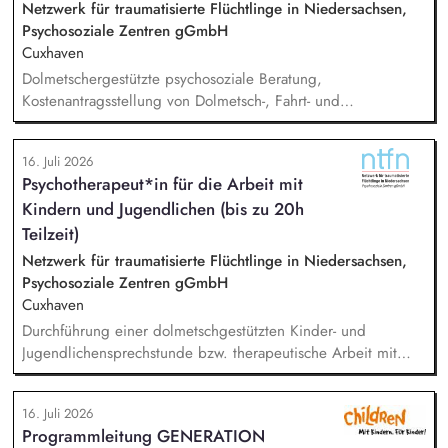
Pflege von Personalstammdaten, Unterstützung der
Netzwerk für traumatisierte Flüchtlinge in Niedersachsen,
Geschäftsführung, Einführung und Nutzung von digitalen
Psychosoziale Zentren gGmbH
Anwendungen, Einhaltung und Überprüfung der DSGVO.
Cuxhaven
Dolmetschergestützte psychosoziale Beratung,
Kostenantragsstellung von Dolmetsch-, Fahrt- und
Therapiekosten, Mitarbeit in externen Netzwerken und
Arbeitsgruppen, Vermittlung in die psychiatrische /
16. Juli 2026
psychotherapeutische Regelversorgung.
Psychotherapeut*in für die Arbeit mit
Kindern und Jugendlichen (bis zu 20h
Teilzeit)
Netzwerk für traumatisierte Flüchtlinge in Niedersachsen,
Psychosoziale Zentren gGmbH
Cuxhaven
Durchführung einer dolmetschgestützten Kinder- und
Jugendlichensprechstunde bzw. therapeutische Arbeit mit
geflüchteten Kindern und Jugendlichen /
(trauma-)pädagogische Fachberatung, Dokumentation und
16. Juli 2026
Austausch mit dem Team, Stellungnahmen, Mitarbeit in
Programmleitung GENERATION
externen Netzwerken und Arbeitsgruppen.