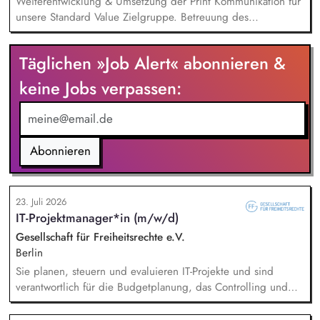
Weiterentwicklung & Umsetzung der Print Kommunikation für
unsere Standard Value Zielgruppe. Betreuung des
postalischen Mailing-Programm inkl. der Spendenmagazine
und Spendenaufrufe sowie der Print Kommunikation innerhalb
Täglichen »Job Alert« abonnieren &
unserer Donor Journeys. Ko-Produktion von Content für die
Print Kommunikation in enger Zusammenarbeit mit dem Team
keine Jobs verpassen:
Brand, Content & Publikationen. Redaktion und Prüfung von
Content/Texten für andere Kanäle und Medien.
Abonnieren
23. Juli 2026
IT-Projektmanager*in (m/w/d)
Gesellschaft für Freiheitsrechte e.V.
Berlin
Sie planen, steuern und evaluieren IT-Projekte und sind
verantwortlich für die Budgetplanung, das Controlling und
die Ressourcenverteilung, Sie steuern das
Wissensmanagement und begleiten die Migration sowie die