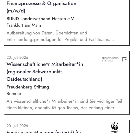
Finanzprozesse & Organisation
entfalten. Sie vermitteln mit Begeisterung praktische und
theoretische Inhalte rund um die Nahrungszubereitung – von
(m/w/d)
Hygiene bis Menüplanung, von Schneidetechniken bis zur
BUND Landesverband Hessen e.V.
sensorischen Schulung. Sie fördern gezielt individuelle
Frankfurt am Main
Fähigkeiten und stärken Selbstvertrauen, Ausdauer und
Aufbereitung von Daten, Übersichten und
Freude am Tun.
Entscheidungsgrundlagen für Projekt- und Fachteams,
Mitarbeit an organisatorischen Konzepten, Abläufen und
Arbeitsdokumenten, Unterstützung im Projektmanagement (z.
20. Juli 2026
B. Protokolle, Aufgabenverfolgung, Terminvorbereitung),
Wissenschaftliche*r Mitarbeiter*in
Recherchen zu organisatorischen und finanzbezogenen
(regionaler Schwerpunkt:
Fragestellungen, Pflege und Strukturierung von Projekt- und
Organisationsdokumentationen, allgemeine unterstützende
Ostdeutschland)
Tätigkeiten im Bereich Finanzverwaltung und Organisation.
Freudenberg Stiftung
Remote
Als wissenschaftliche*r Mitarbeiter*in sind Sie wichtiger Teil
eines kleinen, operativ tätigen Teams, das entlang einer
klaren Programmatik langfristig soziale Innovation
implementiert. Sie unterstützen die Geschäftsführung bei der
20. Juli 2026
Umsetzung der Stiftungsprogrammatik und entwickeln dabei
Fundraising Manager (m/w/d) für