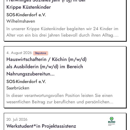
Plattformfragen und den Einsatz von KI. Du übernimmst die
Krippe Küstenkinder
technische und operative Betreuung unserer gesamten
Webseiten-Landschaft und verantwortest die strategische
SOS-Kinderdorf e.V.
Weiterentwicklung von HubSpot.
Wilhelmshaven
In unserer Krippe Küstenkinder begleiten wir 24 Kinder im
Alter von ein bis drei Jahren liebevoll durch ihren Alltag.
Dabei unterstützen Sie unser Team in der Halbtagsbetreuung,
bringen sich aktiv in den Krippenalltag ein und sammeln
4. August 2026
vielfältige Erfahrungen in der Arbeit mit kleinen Kindern. -
Stepstone
Hauswirtschafterin / Köchin (m/w/d)
Begleitung der Kinder während der Freispielphasen im
als Ausbilderin (m/w/d) im Bereich
Innen- und Außenbereich - Unterstützung der Kinder bei den
Mahlzeiten - Mithilfe bei hauswirtschaftlichen Tätigkeiten -
Nahrungszubereitun...
Übernahme pflegerischer Aufgaben, z. B. Wickeln sowie das
SOS-Kinderdorf e.V.
Begleiten von Toilettengängen - Tätigkeit als Ansprech- und
Saarbrücken
Spielpartner*in sowie Begleitung der Kinder beim
In dieser verantwortungsvollen Position leisten Sie einen
Beziehungsaufbau
wesentlichen Beitrag zur beruflichen und persönlichen
Entwicklung junger Menschen mit besonderem Förderbedarf.
Sie kombinieren Ihre kulinarischen Fähigkeiten mit
20. Juli 2026
pädagogischem Gespür und tragen dazu bei, Perspektiven
Werkstudent*in Projektassistenz
zu schaffen, Selbstvertrauen zu stärken und Fähigkeiten zu