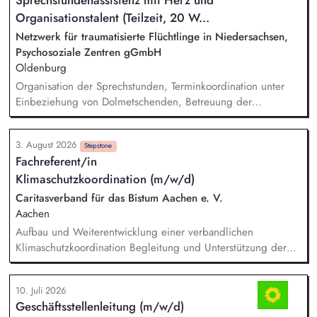
Sprechstundenassistenz mit Herz und
von Terminen mit satzungsgemäßen Gremien (Kuratorium,
Beirat). Analyse, Bewertung und Ausarbeitung von
Organisationstalent (Teilzeit, 20 W...
Entscheidungsvorlagen sowie von strategischen und
Netzwerk für traumatisierte Flüchtlinge in Niedersachsen,
operativen Aufgabenstellungen.
Psychosoziale Zentren gGmbH
Oldenburg
Organisation der Sprechstunden, Terminkoordination unter
Einbeziehung von Dolmetschenden, Betreuung der
telefonischen Sprechzeiten, Datenbankpflege, allgemeine
Verwaltungstätigkeiten, Unterstützung bei der Vermittlung in
3. August 2026
die Regelversorgung.
Stepstone
Fachreferent/in
Klimaschutzkoordination (m/w/d)
Caritasverband für das Bistum Aachen e. V.
Aachen
Aufbau und Weiterentwicklung einer verbandlichen
Klimaschutzkoordination Begleitung und Unterstützung der
verbandlichen Klimaschutzaktivitäten, insb. in den Regionalen
Caritasverbänden und Fachverbänden im Bistum Aachen
10. Juli 2026
Initiierung, Moderation und Begleitung von Arbeits- und
Geschäftsstellenleitung (m/w/d)
Entwicklungsprozessen im Themenfeld Klimaschutz