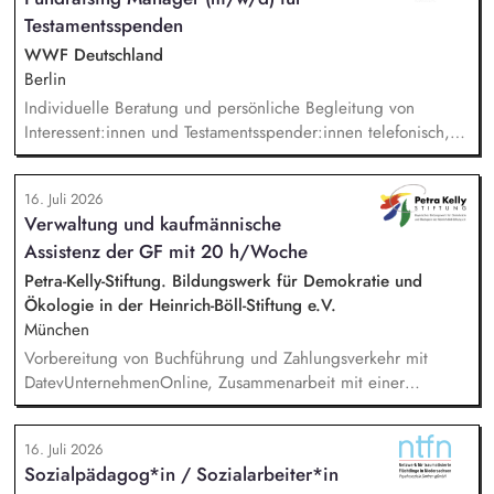
die Internationalisierungsstrategie der Stiftung weiter. Sie
Testamentsspenden
übersetzen wissenschaftliche Erkenntnisse in
alltagsangebundene Handlungsansätze entlang unserer
WWF Deutschland
Stiftungsprogrammatik.
Berlin
Individuelle Beratung und persönliche Begleitung von
Interessent:innen und Testamentsspender:innen telefonisch,
per E-Mail sowie bei persönlichen Gesprächen. Strategische
Weiterentwicklung des Erbschaftsfundraisings und der Donor
16. Juli 2026
Journeys – von der Lead-Akquise über Stewardship bis hin
Verwaltung und kaufmännische
zur individuellen Förder:innen-Kommunikation. Systematische
Assistenz der GF mit 20 h/Woche
Planung, Steuerung und Umsetzung von Werbemaßnahmen,
Nachlass-Mailings oder Telefonie-Aktionen sowie die
Petra-Kelly-Stiftung. Bildungswerk für Demokratie und
Durchführung von analogen und digitalen Veranstaltungen.
Ökologie in der Heinrich-Böll-Stiftung e.V.
München
Vorbereitung von Buchführung und Zahlungsverkehr mit
DatevUnternehmenOnline, Zusammenarbeit mit einer
Steuerkanzlei, Zuarbeit Wirtschaftsprüfung bei der Erstellung
des Verwendungsnachweises und des Jahresabschlusses,
16. Juli 2026
Unterstützung in der Projektadministration und -abrechnung,
Sozialpädagog*in / Sozialarbeiter*in
Administrative Beratung von Kooperationspartner*innen,