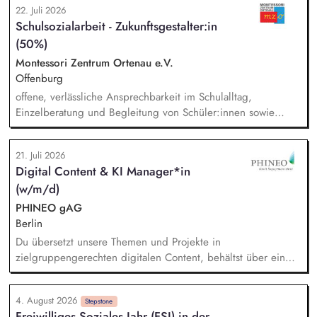
22. Juli 2026
fortlaufende Verwaltung unserer Cloud-Dienste, Sie arbeiten
Schulsozialarbeit - Zukunftsgestalter:in
mit der Systemadministration zusammen und sind dabei
(50%)
verantwortlich für die Kommunikation mit unseren externen
Dienstleistern, Sie tragen die Verantwortung für die Qualität
Montessori Zentrum Ortenau e.V.
des First-Level-Supports für das GFF-Team.
Offenburg
offene, verlässliche Ansprechbarkeit im Schulalltag,
Einzelberatung und Begleitung von Schüler:innen sowie
Familien, Elternarbeit: Beratung, Begleitung und
Informationsangebote, sozialpädagogische Gruppenangebote
21. Juli 2026
(z. B. soziales Lernen, Prävention, Selbstkompetenz),
Digital Content & KI Manager*in
Konfliktbegleitung und Stärkung der Beziehungskultur im
(w/m/d)
Schulalltag, Zusammenarbeit im multiprofessionellen
Schulteam
PHINEO gAG
Berlin
Du übersetzt unsere Themen und Projekte in
zielgruppengerechten digitalen Content, behältst über ein
systematisches Performance-Tracking den Erfolg unserer
Seiten und Mailings im Blick und berätst das Team als
4. August 2026
strategische*r Sparringspartner*in für digitale Trends,
Stepstone
Freiwilliges Soziales Jahr (FSJ) in der