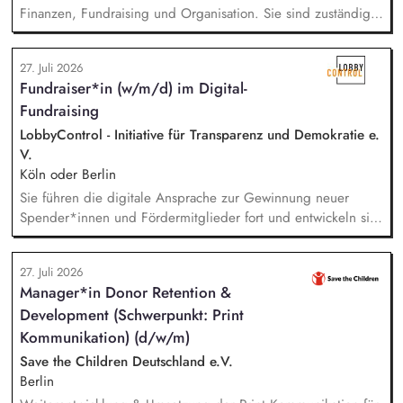
Finanzen, Fundraising und Organisation. Sie sind zuständig
für die Finanzplanung, das Controlling und die Organisation
des Rechnungswesens. Sie leiten das Fundraising-Team und
27. Juli 2026
entwickeln eine nachhaltige Fundraising Strategie. Sie sind
Fundraiser*in (w/m/d) im Digital-
verantwortlich für das Personalmanagement und die operative
Fundraising
Steuerung von Prozessen zur Organisationsentwicklung.
LobbyControl - Initiative für Transparenz und Demokratie e.
V.
Köln oder Berlin
Sie führen die digitale Ansprache zur Gewinnung neuer
Spender*innen und Fördermitglieder fort und entwickeln sie
weiter. Sie sind verantwortlich für unsere E-Mailings und
steuern diese ganzheitlich - angefangen bei der Planung,
27. Juli 2026
Zielgruppensegmentierung und Themenauswahl übers Texten
Manager*in Donor Retention &
bis hin zur technischen Abwicklung und deren
Development (Schwerpunkt: Print
kontinuierlichen Optimierung und Weiterentwicklung.
Kommunikation) (d/w/m)
Save the Children Deutschland e.V.
Berlin