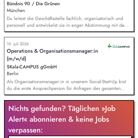
Unterstützung bei der Erstellung von Treibhausgasbilanzen in
Bündnis 90 / Die Grünen
den beteiligten Organisationseinheiten Dokumentation,
München
Berichterstattung und Mitwirkung an der Evaluation im
Du leitest die Geschäftsstelle fachlich, organisatorisch und
Rahmen des Förderprojektes
personell und entwickelst sie in enger Abstimmung mit dem
geschäftsführenden Vorstand kontinuierlich weiter. Du führst,
entwickelst und motivierst das Team und schaffst Klarheit über
10. Juli 2026
Rollen, Zuständigkeiten und Erwartungen. Du analysierst,
Operations & Organisationsmanager:in
entwickelst und optimierst bestehende Prozesse und
(m/w/d)
Organisationsstrukturen und verantwortest ein professionelles
Informations- und Wissensmanagement.
SKala-CAMPUS gGmbH
Berlin
Als Organisationsmanager:in in unserem Social-Start-Up bist
du die erste Ansprechperson für Anfragen des gesamten
Teams. Du unterstützt mit durchdachten Prozessen, passenden
Tools und individueller Beratung. Dabei schaust du über den
Nichts gefunden? Täglichen »Job
Tellerrand, erkennst Bedarfe frühzeitig und findest
pragmatische Lösungen, bevor aus kleinen Reibungen große
Alert« abonnieren & keine Jobs
Hürden werden. Du gestaltest und entwickelst Prozesse
verpassen:
kreativ weiter und stellst sicher, dass sie im Alltag umgesetzt
werden und Wirkung entfalten.