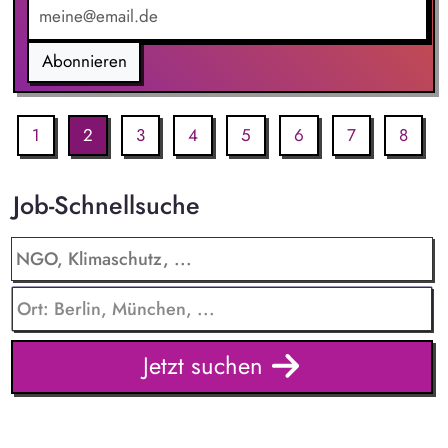
Abonnieren
1
2
3
4
5
6
7
8
Job-Schnellsuche
Jetzt suchen