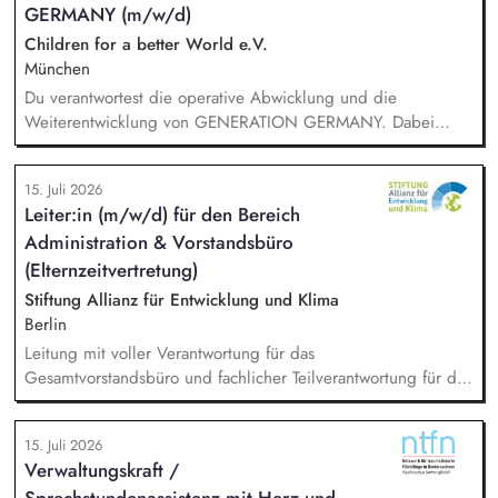
GERMANY (m/w/d)
Children for a better World e.V.
München
Du verantwortest die operative Abwicklung und die
Weiterentwicklung von GENERATION GERMANY. Dabei
arbeitest Du im Team und auch eng mit unserem Vorstand
zusammen und übernimmst Verantwortung für die Strategie,
15. Juli 2026
die Umsetzung und das Wachstum des Programms. Dazu
Leiter:in (m/w/d) für den Bereich
gehören insbesondere: Inhaltliche, strategische und
Administration & Vorstandsbüro
organisatorische Weiterentwicklung des Programms,
Konzeption, Planung und Durchführung unserer
(Elternzeitvertretung)
Demokratieveranstaltungen, Moderation der Veranstaltungen
Stiftung Allianz für Entwicklung und Klima
und Vorbereitung der Panelgäste.
Berlin
Leitung mit voller Verantwortung für das
Gesamtvorstandsbüro und fachlicher Teilverantwortung für die
Mitarbeitenden der Vorstandsbüros. Budgetsteuerung
Vorstandsbüro. Management des Berichtswesens; Steuerung
15. Juli 2026
und Sicherstellung der fristgerechten Abgabe. Inhaltliche
Verwaltungskraft /
Vorbereitung, Steuerung, Durchführung und Nachbereitung