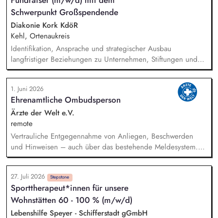
Fundraiser (m/w/d) mit dem
die Internationalisierungsstrategie der Stiftung weiter. Sie
Schwerpunkt Großspendende
übersetzen wissenschaftliche Erkenntnisse in
alltagsangebundene Handlungsansätze entlang unserer
Diakonie Kork KdöR
Stiftungsprogrammatik.
Kehl, Ortenaukreis
Identifikation, Ansprache und strategischer Ausbau
langfristiger Beziehungen zu Unternehmen, Stiftungen und
vermögenden Privatpersonen. Entwicklung und Umsetzung
individueller Förderstrategien (Major Donor Journeys).
1. Juni 2026
Planung, Organisation und Durchführung von exklusiven
Ehrenamtliche Ombudsperson
Fundraising-Veranstaltungen. Strategische Beratung und
Begleitung der Geschäftsleitung sowie der Gremien bei
Ärzte der Welt e.V.
hochrangigen Spenderterminen und der direkten Ansprache.
remote
Vertrauliche Entgegennahme von Anliegen, Beschwerden
und Hinweisen – auch über das bestehende Meldesystem.
Vermittlung bei Konflikten und Unterstützung bei
Klärungsprozessen. Konzeption und Durchführung von
27. Juli 2026
Schulungen und Sensibilisierungsformaten. Mitwirkung an der
Stepstone
Sporttherapeut*innen für unsere
Weiterentwicklung von Leitlinien, Verhaltenskodizes und dem
Wohnstätten 60 - 100 % (m/w/d)
Meldesystem. Förderung einer offenen Feedback- und
Beschwerdekultur innerhalb der Organisation.
Lebenshilfe Speyer - Schifferstadt gGmbH