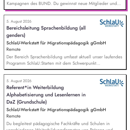
Kampagnen des BUND. Du gewinnst neue Mitglieder und
stärkst damit langfristig den Umwelt- und Naturschutz. Du
beantwortest Fragen zu Umwelt-, Arten- und Klimaschutz nach
5. August 2026
bestem Wissen und Gewissen. Du unterstützt Kampagnen
Bereichsleitung Sprachenbildung (all
und Aktionen, beispielsweise durch das Sammeln von
genders)
Unterschriften für Petitionen.
SchlaU-Werkstatt für Migrationspädagogik gGmbH
Remote
Der Bereich Sprachenbildung umfasst aktuell unser laufendes
Programm SchlaU:Starten mit dem Schwerpunkt
"Alphabetisierung in DaZ für die Grundschule" sowie
zukünftig weitere auf Unterrichtsmaterial bezogene Projekte
5. August 2026
mit den Schwerpunkten sprachensensibles und
Referent*in Weiterbildung
rassismuskritisches Deutschlernen von der Grundschule bis in
Alphabetisierung und Lesenlernen in
die Berufliche Bildung. Der Bereich Sprachenbildung
entwickelt in seinen Projekten dazu zielgruppengerechte und
DaZ (Grundschule)
innovative Unterrichtsmaterialien und begleitet pädagogische
SchlaU-Werkstatt für Migrationspädagogik gGmbH
Fachkräfte mit daran angeschlossenen
Remote
Weiterbildungsangeboten online wie offline.
Du begleitest pädagogische Fachkräfte und Schulen in