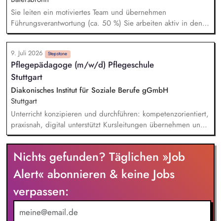
Förderung der sozialen Kompetenz und Eigenverantwortung
Sie leiten ein motiviertes Team und übernehmen
von Schülern und Schülerinnen durch gezielte Projekte und
Führungsverantwortung (ca. 50 %) Sie arbeiten aktiv in den
Angebote
Bereichen Besondere Wohnform (19 Plätze), Ambulant
unterstütztes Wohnen (AWS, aktuell 15 Plätze) und
9. Juli 2026
Tagesstruktur mit Sie begleiten Menschen im Alltag, geben
Stepstone
Pflegepädagoge (m/w/d) Pflegeschule
pädagogische Anleitung und übernehmen bei Bedarf auch
Stuttgart
grundpflegerische Tätigkeiten Sie entwickeln kreative
Angebote und Freizeitaktivitäten für unsere Klienten Sie
Diakonisches Institut für Soziale Berufe gGmbH
bringen Ihre Ideen ein und tragen zur kontinuierlichen
Stuttgart
Weiterentwicklung unserer Angebote bei
Unterricht konzipieren und durchführen: kompetenzorientiert,
praxisnah, digital unterstützt Kursleitungen übernehmen und
Lernprozesse individuell begleiten Prüfungen und Curricula
weiterentwickeln; Qualität im Blick behalten Mit
Nichts gefunden? Täglichen »Job
Praxiseinrichtungen partnerschaftlich zusammenarbeiten
Lehr-/Lernformate gestalten (Skills-Lab, Simulation, LMS)
Alert« abonnieren & keine Jobs
verpassen: