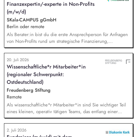
Finanzexpertin/-experte in Non-Profits
Sichtbarkeit des BUND, Konzeptionelle Begleitung des
(m/w/d)
BUND-Auftritts bei Veranstaltungen, Aktionen u.ä.
SKala-CAMPUS gGmbH
Berlin oder remote
Als Berater:in bist du die erste Ansprechperson für Anfragen
von Non-Profits rund um strategische Finanzierung,
Finanzmanagement und Fundraising. Dabei entwickelst du
den gesamten Prozess von der Anfrage über
20. Juli 2026
Angebotserstellung bis zur eigenverantwortlichen Umsetzung.
Wissenschaftliche*r Mitarbeiter*in
Auf Basis der jeweiligen Herausforderungen entwickelst du
(regionaler Schwerpunkt:
passgenaue Beratungsprozesse und berätst Organisationen zu
zentralen Fragen ihrer finanziellen Steuerung und
Ostdeutschland)
strategischen Weiterentwicklung.
Freudenberg Stiftung
Remote
Als wissenschaftliche*r Mitarbeiter*in sind Sie wichtiger Teil
eines kleinen, operativ tätigen Teams, das entlang einer
klaren Programmatik langfristig soziale Innovation
implementiert. Sie unterstützen die Geschäftsführung bei der
2. Juli 2026
Umsetzung der Stiftungsprogrammatik und entwickeln dabei