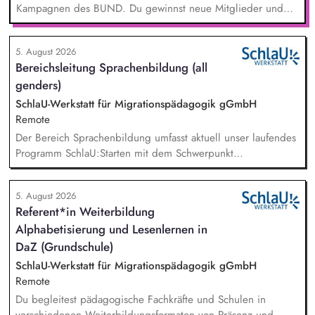
Kampagnen des BUND. Du gewinnst neue Mitglieder und
stärkst damit langfristig den Umwelt- und Naturschutz. Du
beantwortest Fragen zu Umwelt-, Arten- und Klimaschutz nach
5. August 2026
bestem Wissen und Gewissen. Du unterstützt Kampagnen
Bereichsleitung Sprachenbildung (all
und Aktionen, beispielsweise durch das Sammeln von
genders)
Unterschriften für Petitionen.
SchlaU-Werkstatt für Migrationspädagogik gGmbH
Remote
Der Bereich Sprachenbildung umfasst aktuell unser laufendes
Programm SchlaU:Starten mit dem Schwerpunkt
"Alphabetisierung in DaZ für die Grundschule" sowie
zukünftig weitere auf Unterrichtsmaterial bezogene Projekte
5. August 2026
mit den Schwerpunkten sprachensensibles und
Referent*in Weiterbildung
rassismuskritisches Deutschlernen von der Grundschule bis in
Alphabetisierung und Lesenlernen in
die Berufliche Bildung. Der Bereich Sprachenbildung
entwickelt in seinen Projekten dazu zielgruppengerechte und
DaZ (Grundschule)
innovative Unterrichtsmaterialien und begleitet pädagogische
SchlaU-Werkstatt für Migrationspädagogik gGmbH
Fachkräfte mit daran angeschlossenen
Remote
Weiterbildungsangeboten online wie offline.
Du begleitest pädagogische Fachkräfte und Schulen in