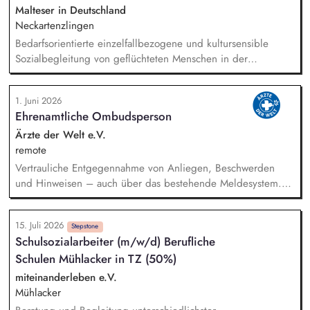
Fördermittel - Begleitung unserer Pädagogik bei
Malteser in Deutschland
Förderanträgen - Sicherstellen von Mittelbeantragung,
Neckartenzlingen
Mittelabruf und -verwendung inkl. Dokumentation -
Bedarfsorientierte einzelfallbezogene und kultursensible
Koordination, Verwaltung, zweckgerechte Zuordnung sowie
Sozialbegleitung von geflüchteten Menschen in der
Nachweisführung von Spendengeldern - Buchhalterische
Anschlussunterbringung im GVV Neckartenzlingen (Beratung
Unterstützung u.a. bei Führung und Kontrolle von
bei Fragen rund um die Themen Arbeit, Wohnen,
Gruppengeldkonten
1. Juni 2026
Gesundheit und Finanzen) Zusammenarbeit mit den
Ehrenamtliche Ombudsperson
Behörden der Flüchtlingsarbeit (Jobcenter, Kommune etc.)
Einbindung und Ansprechpartner (m/w/d) für Ehrenamtliche
Ärzte der Welt e.V.
Erstellung und Auswertung von Integrationsverläufen
remote
Netzwerkarbeit im Sozialraum
Vertrauliche Entgegennahme von Anliegen, Beschwerden
und Hinweisen – auch über das bestehende Meldesystem.
Vermittlung bei Konflikten und Unterstützung bei
Klärungsprozessen. Konzeption und Durchführung von
15. Juli 2026
Schulungen und Sensibilisierungsformaten. Mitwirkung an der
Stepstone
Schulsozialarbeiter (m/w/d) Berufliche
Weiterentwicklung von Leitlinien, Verhaltenskodizes und dem
Schulen Mühlacker in TZ (50%)
Meldesystem. Förderung einer offenen Feedback- und
Beschwerdekultur innerhalb der Organisation.
miteinanderleben e.V.
Mühlacker