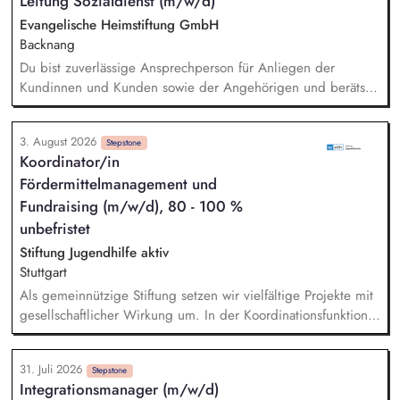
Leitung Sozialdienst (m/w/d)
die Internationalisierungsstrategie der Stiftung weiter. Sie
übersetzen wissenschaftliche Erkenntnisse in
Evangelische Heimstiftung GmbH
alltagsangebundene Handlungsansätze entlang unserer
Backnang
Stiftungsprogrammatik.
Du bist zuverlässige Ansprechperson für Anliegen der
Kundinnen und Kunden sowie der Angehörigen und berätst
zu Angeboten und Unterstützungsmöglichkeiten in
verschiedenen Lebenssituationen. Du hilfst dabei, die
3. August 2026
Belegungsziele zu erreichen und unterstützt neue Kundinnen
Stepstone
Koordinator/in
und Kunden bei der Integration in die Wohngruppe. Du
Fördermittelmanagement und
organisierst wohngruppenübergreifende Angebote und
Veranstaltungen, die die Lebensqualität und Teilhabe fördern.
Fundraising (m/w/d), 80 - 100 %
Du arbeitest mit Dienstleistern und Partnern im Quartier
unbefristet
zusammen, um bei Bedarf Dienstleistungen zu organisieren
Stiftung Jugendhilfe aktiv
(Case Management) und die Vernetzung mit dem
Stuttgart
Gemeinwesen zu fördern.
Als gemeinnützige Stiftung setzen wir vielfältige Projekte mit
gesellschaftlicher Wirkung um. In der Koordinationsfunktion
stellst du die Beschaffung von Drittmitteln sicher, sorgst für
die zweckgerechte Verwendung und ermöglichst, dass
31. Juli 2026
Spenden und Fördermittel wirkungsvoll eingesetzt werden. -
Stepstone
Integrationsmanager (m/w/d)
Marktsondierung bestehender und geeigneter neuer