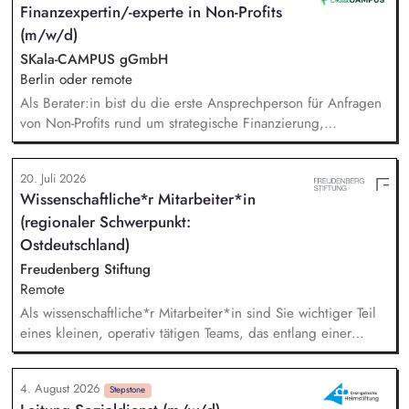
Finanzexpertin/-experte in Non-Profits
Sichtbarkeit des BUND, Konzeptionelle Begleitung des
(m/w/d)
BUND-Auftritts bei Veranstaltungen, Aktionen u.ä.
SKala-CAMPUS gGmbH
Berlin oder remote
Als Berater:in bist du die erste Ansprechperson für Anfragen
von Non-Profits rund um strategische Finanzierung,
Finanzmanagement und Fundraising. Dabei entwickelst du
den gesamten Prozess von der Anfrage über
20. Juli 2026
Angebotserstellung bis zur eigenverantwortlichen Umsetzung.
Wissenschaftliche*r Mitarbeiter*in
Auf Basis der jeweiligen Herausforderungen entwickelst du
(regionaler Schwerpunkt:
passgenaue Beratungsprozesse und berätst Organisationen zu
zentralen Fragen ihrer finanziellen Steuerung und
Ostdeutschland)
strategischen Weiterentwicklung.
Freudenberg Stiftung
Remote
Als wissenschaftliche*r Mitarbeiter*in sind Sie wichtiger Teil
eines kleinen, operativ tätigen Teams, das entlang einer
klaren Programmatik langfristig soziale Innovation
implementiert. Sie unterstützen die Geschäftsführung bei der
4. August 2026
Umsetzung der Stiftungsprogrammatik und entwickeln dabei
Stepstone