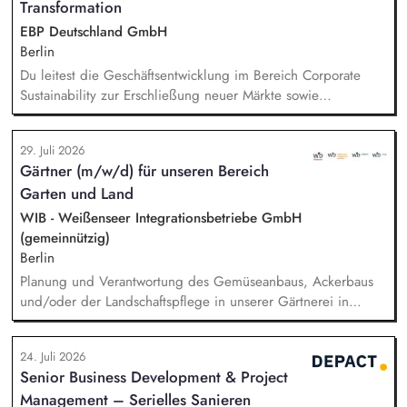
Transformation
EBP Deutschland GmbH
Berlin
Du leitest die Geschäftsentwicklung im Bereich Corporate
Sustainability zur Erschließung neuer Märkte sowie
Entwicklung von Geschäftsmodellen. Dabei arbeitest du eng
mit einem bestehenden Team zusammen und entwickelst
29. Juli 2026
dieses gemeinsam mit erfahrenen Projektleiter*innen weiter.
Gärtner (m/w/d) für unseren Bereich
Zu Deinen Aufgaben gehören vor allem:
Garten und Land
Strategieentwicklung: Entwurf und Umsetzung von
Wachstumsstrategie und Geschäftsmodellen, Trendanalysen:
WIB - Weißenseer Integrationsbetriebe GmbH
Frühzeitige Identifikation von Branchen- und
(gemeinnützig)
Regulatoriktrends, Partnermanagement: Aufbau von
Berlin
strategischen Partnerschaften, Kooperationen und
Planung und Verantwortung des Gemüseanbaus, Ackerbaus
Netzwerken, Akquisition von Aufträgen, Neukunden und
und/oder der Landschaftspflege in unserer Gärtnerei in
Projekten.
Berlin-Malchow, Umsetzung eines zertifizierten Bio-Anbaus,
fachliche Anleitung und Unterstützung der Teilnehmenden
24. Juli 2026
und Beschäftigten, Organisation der Arbeitsabläufe und einer
Senior Business Development & Project
zweckmäßigen Arbeitsplatzgestaltung, Überwachung der
Management – Serielles Sanieren
Einhaltung von Gesundheits-, Arbeitsschutz- und