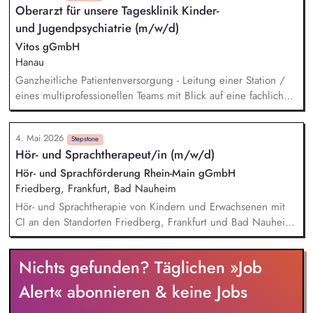
Oberarzt für unsere Tagesklinik Kinder-
und Kunden bei der Integration in die Wohngruppe. Du
und Jugendpsychiatrie (m/w/d)
organisierst wohngruppenübergreifende Angebote und
Veranstaltungen, die die Lebensqualität und Teilhabe fördern.
Vitos gGmbH
Du arbeitest mit Dienstleistern und Partnern im Quartier
Hanau
zusammen, um bei Bedarf Dienstleistungen zu organisieren
Ganzheitliche Patientenversorgung - Leitung einer Station /
(Case Management) und die Vernetzung mit dem
eines multiprofessionellen Teams mit Blick auf eine fachlich
Gemeinwesen zu fördern.
fundierte und menschlich zugewandte Versorgung.
Supervision und fachliche Anleitung - Begleitung ärztlicher
4. Mai 2026
und psychologischer Mitarbeitender sowie Förderung einer
Stepstone
Hör- und Sprachtherapeut/in (m/w/d)
reflektierten, wertschätzenden und patientenorientierten
Haltung. Weiterentwicklung des Versorgungsangebots -
Hör- und Sprachförderung Rhein-Main gGmbH
Aktive Gestaltung passgenauer Angebote für Kinder,
Friedberg, Frankfurt, Bad Nauheim
Jugendliche und Familien sowie Mitwirkung an der
Hör- und Sprachtherapie von Kindern und Erwachsenen mit
konzeptionellen Weiterentwicklung der Klinik.
CI an den Standorten Friedberg, Frankfurt und Bad Nauheim
(MEDIAN Kaiserbergklinik) Einzel- und Gruppentherapie
Audiologische Kontrollen (Hörtests) und Diagnostik Beratung
Nichts gefunden? Täglichen »Job
von CI-Träger/innen Dokumentation der durchgeführten
Maßnahmen und Berichterstattung Interdisziplinärer
Alert« abonnieren & keine Jobs
Austausch mit Kliniken und ambulant behandelnden