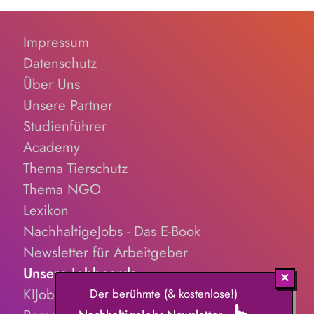
Impressum
Datenschutz
Über Uns
Unsere Partner
Studienführer
Academy
Thema Tierschutz
Thema NGO
Lexikon
NachhaltigeJobs - Das E-Book
Newsletter für Arbeitgeber
Unsere Jobboards
KIJobs.de
Der berühmte (& kostenlose!)