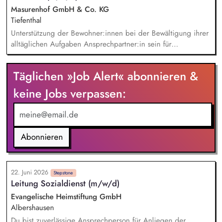
Masurenhof GmbH & Co. KG
Tiefenthal
Unterstützung der Bewohner:innen bei der Bewältigung ihrer
alltäglichen Aufgaben Ansprechpartner:in sein für
Bewohner:innen im Rahmen des Bezugsbetreuersystems
Begleitung von Angeboten im Rahmen der Freizeitgestaltung
Täglichen »Job Alert« abonnieren &
(z. B. Ausflüge) Begleitung der Bewohner:innen zu
Arztterminen inkl. Vor- und Nachbereitung Unterstützung
keine Jobs verpassen:
oder Übernahme beim Richten oder Ausgeben der
verordneten Medikamente Ausrichtung der Arbeit an den
individuellen Zielen der Bewohner:innen Zusammenarbeit mit
externen Stellen (z. B. gesetzliche Betreuung, Ärzte,
Abonnieren
Kostenträger)
22. Juni 2026
Stepstone
Leitung Sozialdienst (m/w/d)
Evangelische Heimstiftung GmbH
Albershausen
Du bist zuverlässige Ansprechperson für Anliegen der