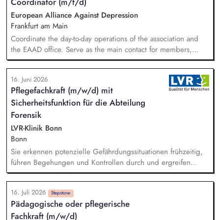
Coordinator (m/f/d)
European Alliance Against Depression
Frankfurt am Main
Coordinate the day-to-day operations of the association and
the EAAD office. Serve as the main contact for members,
partners and general enquiries. Support the Board of
Directors by organising meetings, preparing documents and
16. Juni 2026
following up on decisions. Coordinate the association's
Pflegefachkraft (m/w/d) mit
website, newsletters and social media. Support awareness
Sicherheitsfunktion für die Abteilung
campaigns and communication activities. Coordinate and
develop EAAD's fundraising activities.
Forensik
LVR-Klinik Bonn
Bonn
Sie erkennen potenzielle Gefährdungssituationen frühzeitig,
führen Begehungen und Kontrollen durch und ergreifen
geeignete Maßnahmen bei festgestellten Mängeln. Relevante
Beobachtungen dokumentieren Sie und entwickeln daraus
16. Juli 2026
nachhaltig Sicherheits- und Präventionskonzepte. In Ihrer
Stepstone
Pädagogische oder pflegerische
Funktion arbeiten Sie eng mit externen Partnern wie Polizei,
Fachkraft (m/w/d)
Feuerwehr und der zuständigen Aufsichtsbehörde zusammen.