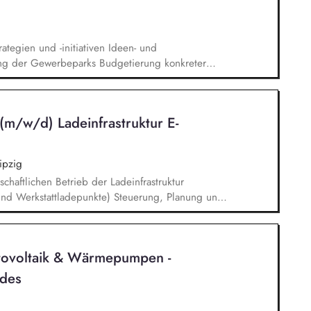
tegien und -initiativen Ideen- und
ng der Gewerbeparks Budgetierung konkreter
ng des CRREM-Pfades Machbarkeitsstudien und
d Heizungsprojekte Unterstützung bei der
chhaltigkeitsstandards Erstellung von Reports
m/w/d) Ladeinfrastruktur E-
rne Stakeholder
ipzig
chaftlichen Betrieb der Ladeinfrastruktur
und Werkstattladepunkte) Steuerung, Planung und
s- und Instandhaltungsmaßnahmen Organisation
bener Prüfungen (u. a. DGUV, DIN VDE) Analyse,
technischer Störungen Sicherstellung einer hohen
tovoltaik & Wärmepumpen -
 von Betriebssicherheit und Effizienz
ades