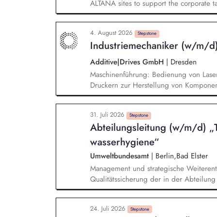
ALTANA sites to support the corporate t
sourcing. Monitoring regulatory develo
electricity procurement (e.g., GHG Proto
4. August 2026
company's energy procurement strategy in
Stepstone
Industriemechaniker (w/m/d) 
and EHSR. Development and implementa
ensure transparency regarding energy c
Additive|Drives GmbH
|
Dresden
sustainability-related KPIs through digita
Maschinenführung: Bedienung von Laser
Druckern zur Herstellung von Kompone
von Baugruppen und Prototypen, sowie E
Zeichnungen Instandhaltung: Wartung u
31. Juli 2026
Betriebsmitteln im Bereich Mechanik, Pn
Stepstone
Abteilungs­leitung (w/m/d) „
Eigenständige Planung und Durchführun
Zusammenarbeit: Enge Kooperation mit 
wasserhygiene“
Prototypen und Baugruppen
Umweltbundesamt
|
Berlin,Bad Elster
Management und strategische Weiterent
Qualitätssicherung der in der Abteilun
Weiterentwicklung der Trink- und Bade
Herausforderungen, vom Forschungsbeda
24. Juli 2026
und Empfehlungen für den Regelungsbe
Stepstone