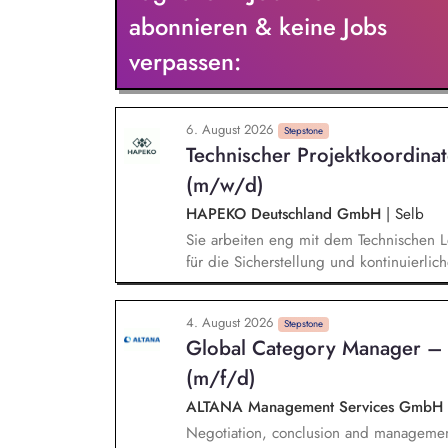
Importeuren sowie dem Zoll und der Eu
abonnieren & keine Jobs
Strategien und Konzepten für den einhe
verpassen:
CBAM und deren Weiterentwicklung
6. August 2026
Stepstone
Technischer Projektkoordina
(m/w/d)
HAPEKO Deutschland GmbH
|
Selb
Sie arbeiten eng mit dem Technischen
für die Sicherstellung und kontinuierli
analysieren technische Störungen, koor
begleiten nachhaltige Lösungen bis zur
4. August 2026
Prozesse in den Bereichen Recycling, W
Stepstone
Global Category Manager –
Umweltmanagement und stellen die Einha
planen und begleiten technische Optimie
(m/f/d)
und entwickeln Produktions- und Anlagen
ALTANA Management Services GmbH
Negotiation, conclusion and management o