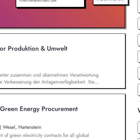
ropäischen Kommission - Erarbeitung von
itlichen Vollzug der rechtlichen Regelungen zum
tor Produktion & Umwelt
 Leiter zusammen und übernehmen Verantwortung
che Verbesserung der Anlagenverfügbarkeit. Sie
dinieren interne sowie externe Fachbereiche und
 erfolgreichen Umsetzung. Sie betreuen technische
asser- und Abwassertechnik sowie
 Green Energy Procurement
ltung relevanter Anforderungen sicher. Sie
rungs-, Investitions- und Verbesserungsprojekte
prozesse kontinuierlich weiter.
|
Wesel, Hartenstein
f green electricity contracts for all global