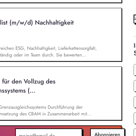
entwickelst dieses gemeinsam mit erfahrenen
ufgaben gehören vor allem: Strategieentwicklung:
rategie und Geschäftsmodellen, Trendanalysen:
list (m/w/d) Nachhaltigkeit
- und Regulatoriktrends, Partnermanagement:
en, Kooperationen und Netzwerken, Akquisition von
eichen ESG, Nachhaltigkeit, Lieferkettensorgfalt,
nständig oder im Team durch. Sie bewerten
normativer und kundenspezifischer Nachhaltigkeits-
llen aussagekräftige Auditberichte. Sie prüfen
rten Korrekturmaßnahmen und stellen die
 für den Vollzug des
tifizierungsanforderungen sicher.
­systems (...
eichssystems Durchführung der
 Umsetzung des CBAM in Zusammenarbeit mit
allem: - Prüfung von CBAM-Berichten und
ung und Bewertung der erhobenen Emissionsdaten -
chtsmittelverfahren - Kommunikation mit
Abonnieren