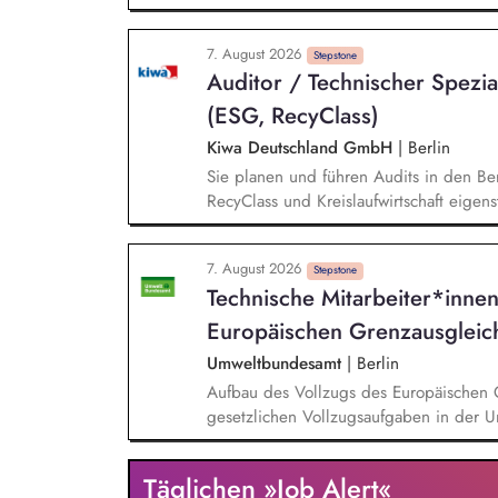
einem bestehenden Team zusammen und 
Projektleiter*innen weiter. Zu Deinen A
7. August 2026
Entwurf und Umsetzung von Wachstumsst
Stepstone
Auditor / Technischer Spezia
Frühzeitige Identifikation von Branchen
Aufbau von strategischen Partnerschaft
(ESG, RecyClass)
Aufträgen, Neukunden und Projekten.
Kiwa Deutschland GmbH
|
Berlin
Sie planen und führen Audits in den Ber
RecyClass und Kreislaufwirtschaft eige
Unternehmen hinsichtlich gesetzlicher, 
und Compliance-Anforderungen und erste
7. August 2026
Audit- und Bewertungsergebnisse, bewe
Stepstone
Technische Mitarbeiter*innen
Einhaltung relevanter Standards und Zer
Europäischen Grenzausgleichs
Umweltbundesamt
|
Berlin
Aufbau des Vollzugs des Europäischen Grenzausgl
gesetzlichen Vollzugsaufgaben in der
anderen Facheinheiten der DEHSt, vor 
‑Erklärungen sowie Prüfung, Aufbereit
Täglichen »Job Alert«
Mitwirkung bei der Durchführung von Re