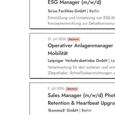
ESG Manager (m/w/d)
Regelwerk, WHO Guidance)
Sirius Facilities GmbH
|
Berlin
Entwicklung und Umsetzung von ESG-Stra
Konzeptentwicklung zur Dekarbonisieru
Nachhaltigkeitsmaßnahmen und Bewertu
technische Vorprüfung für PV-, LED- un
21. Juli 2026
Gebäudezertifizierung nach gängigen Na
Stepstone
Operativer Anlagenmanager (
und Präsentationen für interne und exte
Mobilität
Leipziger Verkehrsbetriebe GmbH
|
Le
Verantwortung für den sicheren und wirts
(Depotlader, Schnellladeeinrichtungen 
Überwachung von Wartungs-, Inspektion
und Begleitung gesetzlich vorgeschrie
9. Juli 2026
Koordination und nachhaltige Behebung 
Stepstone
Sales Manager (m/w/d) Pho
Anlagenverfügbarkeit sowie Optimierung
Retention & Heartbeat Upgr
1komma5° GmbH
|
Berlin