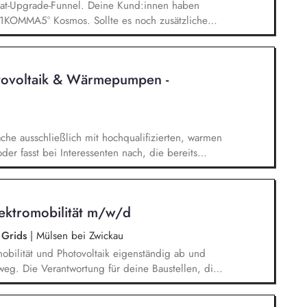
eat-Upgrade-Funnel. Deine Kund:innen haben
 1KOMMA5° Kosmos. Sollte es noch zusätzliche
icher, Wechselrichter oder Wallboxen benötigen,
es, diese Situation sauber zu führen: Verstehen,
latzieren und den Abschluss sichern. Echter
tovoltaik & Wärmepumpen -
besitzer:innen, bestehende PV-, Speicher-,
 für Heartbeat AI und Dynamic Pulse zu machen.
men Leads, Bestandskund:innen und
 zu 1KOMMA5° hatten und Heartbeat AI nutzen
che ausschließlich mit hochqualifizierten, warmen
er fasst bei Interessenten nach, die bereits
Der komplette Sales-Cycle: Vom ersten Videocall
 bis zur digitalen Vertragsunterschrift begleitest
jeden Kunden die perfekte, individuelle Lösung zu
lektromobilität m/w/d
 Grids
|
Mülsen bei Zwickau
mobilität und Photovoltaik eigenständig ab und
nweg. Die Verantwortung für deine Baustellen, die
owie die Steuerung von Subauftragnehmern liegt in
er, dass die Projektziele erreicht werden –