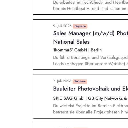
Du arbeitest im TechCheck- und Heartb
bereits Heartbeat AI und sind schon im
kompatible Hardware, zum Beispiel Spe
kommst du ins Spiel. Deine Aufgabe ist 
9. Juli 2026
erklären, Vertrauen schaffen, Angebot p
Stepstone
Sales Manager (m/w/d) Pho
Impact im Bestandsmarkt: Du hilfst Haus
Wärmepumpen- oder Wallbox-Systeme fit
National Sales
Keine Kaltakquise: Du sprichst mit war
1komma5° GmbH
|
Berlin
Interessent:innen, die bereits Kontakt
Du führst Beratungs- und Verkaufsgesprä
wollen.
Leads (Anfragen über unsere Website) od
Kontakt zu uns hatten (Reaktivierung). 
über die Erstellung passgenauer Angebote
7. Juli 2026
Du Deine Kunden. Dein Ziel ist es, für 
Stepstone
Bauleiter Photovoltaik und E
finden und den Abschluss zu sichern.
SPIE SAG GmbH GB City Networks &
Du wickelst Projekte im Bereich Elektro
betreust sie über alle Projektphasen hi
Disposition von Personal und Material s
Deinem Aufgabenbereich. Du stellst sich