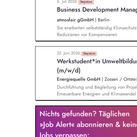
6. Juli 2026
insbesondere eine wirtschaftliche und 
Stepstone
Business Development Manag
aller Arbeitssicherheitsvorschriften. Du 
und koordinierst Einsätze, schließt Wa
atmosfair gGmbH
|
Berlin
Betrieb ihrer Anlagen.
Sie erarbeiten selbstständig Klimaschut
Reduzieren vor Kompensieren
22. Juni 2026
Stepstone
Werkstudent*in Umweltbildu
(m/w/d)
Energiequelle GmbH
|
Zossen / Ortstei
Durchführung und Begleitung von Projek
Erneuerbare Energien und Klimawandel V
spielerische Übungen und einfache Ex
Durchführung von Führungen in Windene
Nichts gefunden? Täglichen
reibungslosen Ablaufs inkl. Vor- und N
eines positiven und nachhaltigen Lerne
»Job Alert« abonnieren & kein
Erstellung von Content für Social Media
Jobs verpassen:
Bildungsarbeit