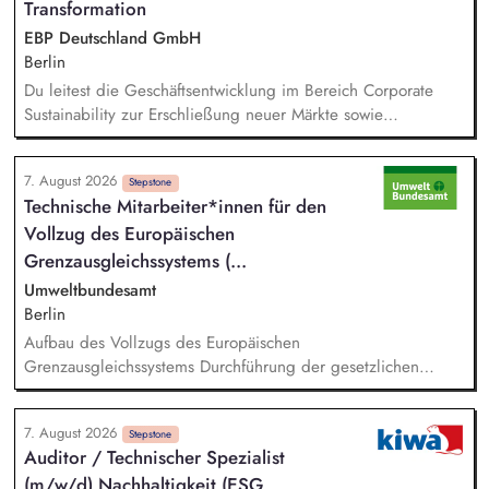
Transformation
EBP Deutschland GmbH
Berlin
Du leitest die Geschäftsentwicklung im Bereich Corporate
Sustainability zur Erschließung neuer Märkte sowie
Entwicklung von Geschäftsmodellen. Dabei arbeitest du eng
mit einem bestehenden Team zusammen und entwickelst
7. August 2026
dieses gemeinsam mit erfahrenen Projektleiter*innen weiter.
Stepstone
Technische Mitarbeiter*innen für den
Zu Deinen Aufgaben gehören vor allem:
Vollzug des Europäischen
Strategieentwicklung: Entwurf und Umsetzung von
Wachstumsstrategie und Geschäftsmodellen, Trendanalysen:
Grenzausgleichs­systems (...
Frühzeitige Identifikation von Branchen- und
Umweltbundesamt
Regulatoriktrends, Partnermanagement: Aufbau von
Berlin
strategischen Partnerschaften, Kooperationen und
Aufbau des Vollzugs des Europäischen
Netzwerken, Akquisition von Aufträgen, Neukunden und
Grenzausgleichssystems Durchführung der gesetzlichen
Projekten.
Vollzugsaufgaben in der Umsetzung des CBAM in
Zusammenarbeit mit anderen Facheinheiten der DEHSt, vor
7. August 2026
allem: - Prüfung von CBAM-Berichten und ‑Erklärungen sowie
Stepstone
Auditor / Technischer Spezialist
Prüfung, Aufbereitung und Bewertung der erhobenen
(m/w/d) Nachhaltigkeit (ESG,
Emissionsdaten - Mitwirkung bei der Durchführung von