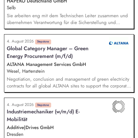
HAPEKO Deutschland GmbH
Selb
Sie arbeiten eng mit dem Technischen Leiter zusammen und
übernehmen Verantwortung für die Sicherstellung und
kontinuierliche Verbesserung der Anlagenverfügbarkeit. Sie
analysieren technische Störungen, koordinieren interne sowie
4. August 2026
externe Fachbereiche und begleiten nachhaltige Lösungen
Stepstone
Global Category Manager – Green
bis zur erfolgreichen Umsetzung. Sie betreuen technische
Energy Procurement (m/f/d)
Prozesse in den Bereichen Recycling, Wasser- und
Abwassertechnik sowie Umweltmanagement und stellen die
ALTANA Management Services GmbH
Einhaltung relevanter Anforderungen sicher. Sie planen und
Wesel, Hartenstein
begleiten technische Optimierungs-, Investitions- und
Negotiation, conclusion and management of green electricity
Verbesserungsprojekte und entwickeln Produktions- und
contracts for all global ALTANA sites to support the corporate
Anlagenprozesse kontinuierlich weiter.
target of achieving 100% renewable electricity sourcing.
Monitoring regulatory developments and market requirements
4. August 2026
related to green electricity procurement (e.g., GHG Protocol)
Stepstone
Industriemechaniker (w/m/d) E-
and integrating relevant aspects into the company's energy
Mobilität
procurement strategy in close collaboration with Corporate
Sustainability and EHSR. Development and implementation of
Additive|Drives GmbH
an energy data management framework to ensure
Dresden