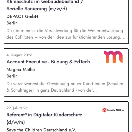
Klimaschutz im Gebäudebestand /
Serielle Sanierung (m/w/d)
DEPACT GmbH
Berlin
Du übernimmst die Verantwortung für die Weiterentwicklung
des CoPiloten – von der Idee zur funktionierenden Lösung.
Im Zentrum stehen die Umsetzung und Implementierung: Du
verstehst die zugrunde liegenden Prozesse, optimierst sie,
4. August 2026
und entwickelst daraus unser Produkt weiter, zusammen mit
Account Executive - Bildung & EdTech
unseren Partnern der Branche.
Magma Mathe
Berlin
Du verantwortest die Gewinnung neuer Kund:innen (Schulen
& Schulträger) in ganz Deutschland - von der
Leadgenerierung bis zum Vertragsabschluss. Dabei arbeitest
du sowohl mit selbst generierten Leads als auch mit
29. Juli 2026
qualifizierten Inbound-Anfragen in einem typischen Sales-
Referent*in Digitaler Kinderschutz
Zyklus von rund zwei Monaten. Außerdem repräsentierst du
(d/w/m)
uns auf Messen, Konferenzen und Veranstaltungen im
Bildungsbereich und trägst aktiv dazu bei, unsere Marke in
Save the Children Deutschland e.V.