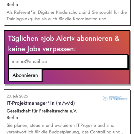
Deutschland zu etablieren.
Berlin
Als Referent*in Digitaler Kinderschutz sind Sie sowohl für die
Trainings-Akquise als auch für die Koordination und
Durchführung von ca. zweistündigen Workshops
verantwortlich. Identifikation, Ansprache und Akquise von
Täglichen »Job Alert« abonnieren &
Institutionen und Organisationen für Trainings zum sensiblen
Umgang mit Kinderfotos und -videos (z. B. Kitas, Schulen,
keine Jobs verpassen:
Sportvereine und -verbände, Jugendverbände,
Kinder-/Jugendreiseveranstalter). Eigenständige Konzeption
und Durchführung zielgruppengerechter Trainings in
digitalen Formaten sowie in Präsenz bei Auftraggebern.
Abonnieren
23. Juli 2026
IT-Projektmanager*in (m/w/d)
Gesellschaft für Freiheitsrechte e.V.
Berlin
Sie planen, steuern und evaluieren IT-Projekte und sind
verantwortlich für die Budgetplanung, das Controlling und