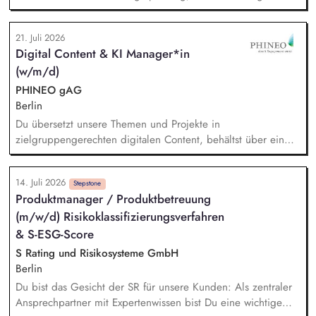
die Ressourcenverteilung, Sie steuern das
Wissensmanagement und begleiten die Migration sowie die
21. Juli 2026
fortlaufende Verwaltung unserer Cloud-Dienste, Sie arbeiten
Digital Content & KI Manager*in
mit der Systemadministration zusammen und sind dabei
(w/m/d)
verantwortlich für die Kommunikation mit unseren externen
Dienstleistern, Sie tragen die Verantwortung für die Qualität
PHINEO gAG
des First-Level-Supports für das GFF-Team.
Berlin
Du übersetzt unsere Themen und Projekte in
zielgruppengerechten digitalen Content, behältst über ein
systematisches Performance-Tracking den Erfolg unserer
Seiten und Mailings im Blick und berätst das Team als
14. Juli 2026
strategische*r Sparringspartner*in für digitale Trends,
Stepstone
Produktmanager / Produktbetreuung
Plattformfragen und den Einsatz von KI. Du übernimmst die
(m/w/d) Risikoklassifizierungsverfahren
technische und operative Betreuung unserer gesamten
Webseiten-Landschaft und verantwortest die strategische
& S-ESG-Score
Weiterentwicklung von HubSpot.
S Rating und Risikosysteme GmbH
Berlin
Du bist das Gesicht der SR für unsere Kunden: Als zentraler
Ansprechpartner mit Expertenwissen bist Du eine wichtige