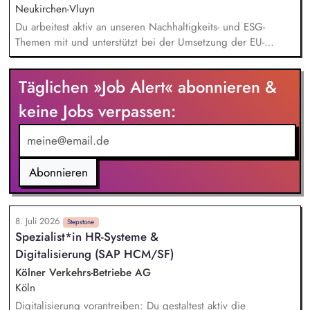
Umfeld.
Neukirchen-Vluyn
Du arbeitest aktiv an unseren Nachhaltigkeits- und ESG-
Themen mit und unterstützt bei der Umsetzung der EU-
Taxonomie. Du analysierst Nachhaltigkeitsdaten, bereitest
diese auf und leistest damit einen wichtigen Beitrag zum
Täglichen »Job Alert« abonnieren &
Konzernreporting. Du erstellst aussagekräftige Präsentationen
für das Finanzreporting. Du wirkst bei der Einführung einer
keine Jobs verpassen:
modernen Business-Intelligence-Lösung (BI) zur
Digitalisierung unseres Nachhaltigkeitsreportings mit.
Abonnieren
8. Juli 2026
Stepstone
Spezialist*in HR-Systeme &
Digitalisierung (SAP HCM/SF)
Kölner Verkehrs-Betriebe AG
Köln
Digitalisierung vorantreiben: Du gestaltest aktiv die