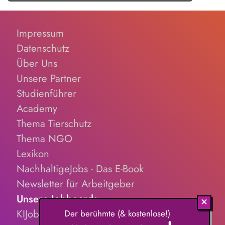
Impressum
Datenschutz
Über Uns
Unsere Partner
Studienführer
Academy
Thema Tierschutz
Thema NGO
Lexikon
NachhaltigeJobs - Das E-Book
Newsletter für Arbeitgeber
Unsere Jobboards
KIJobs.de
Der berühmte (& kostenlose!)