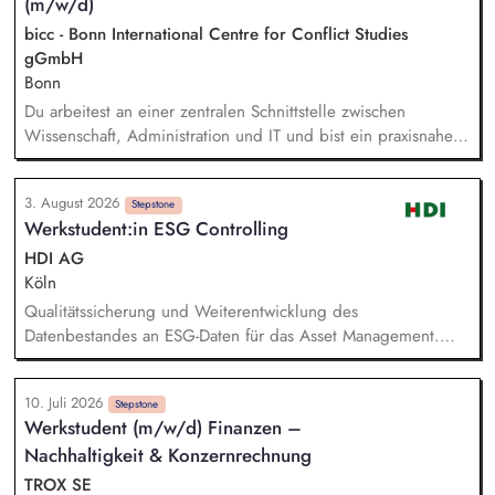
(m/w/d)
bicc - Bonn International Centre for Conflict Studies
gGmbH
Bonn
Du arbeitest an einer zentralen Schnittstelle zwischen
Wissenschaft, Administration und IT und bist ein praxisnaher
Allrounder in den verschiedenen Themenbereichen. In dieser
Rolle betreust Du unsere Bibliothek, entwickelst unser
3. August 2026
Forschungsinformationssystem (FIS) und das institutionelle
Stepstone
Werkstudent:in ESG Controlling
Forschungsdatenmanagement (FDM) weiter. Du sicherst die
Qualität und Nachvollziehbarkeit von
HDI AG
Forschungsinformationen und unterstützt durch Analysen,
Köln
Kennzahlen und Berichte die strategische Steuerung des
Qualitätssicherung und Weiterentwicklung des
Instituts.
Datenbestandes an ESG-Daten für das Asset Management.
Fachliche und technische Prüfung der täglichen ESG-
Datenanlieferung, Analyse von Auffälligkeiten. Erstellung und
10. Juli 2026
Weiterentwicklung von Ausschlusslisten für die Kapitalanlage
Stepstone
Werkstudent (m/w/d) Finanzen –
anhand von ESG-Kriterien. Erstellung von Kunden-Reports auf
Nachhaltigkeit & Konzernrechnung
Grundlage von ESG-Daten. Unterstützung bei regulatorischen
Meldungen im ESG-Umfeld. Analyse und Research im ESG-
TROX SE