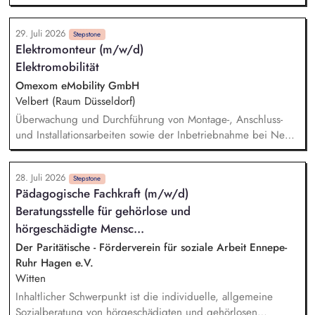
persönlichen und sozialen Problemlagen sowie
Umsatz-, Absatz- und Ertragsverantwortung. Entwicklung und
Krisenintervention und Vermittlung an geeignete
Umsetzung kundenindividueller Distributions- und
Netzwerkpartner.
29. Juli 2026
Wachstumsstrategien sowie Identifikation neuer
Stepstone
Elektromonteur (m/w/d)
Geschäftsfelder. Kontinuierliche Analyse von Markt- und
Elektromobilität
Wettbewerbsentwicklungen sowie Ableitung gezielter
Maßnahmen auch im Sinne des Category-Managements.
Omexom eMobility GmbH
Umsetzung von Produkteinführungen und Promotions sowie
Velbert (Raum Düsseldorf)
Erstellung von Angeboten und Aktionsvorschlägen.
Überwachung und Durchführung von Montage-, Anschluss-
und Installationsarbeiten sowie der Inbetriebnahme bei Neu-
und Umbauarbeiten von Anlagen der Elektromobilität (z. B.
Ladestationen) Durchführung von Inspektions-, Wartungs- und
28. Juli 2026
Instandsetzungsarbeiten an DC- und AC-Ladeinfrastruktur
Stepstone
Pädagogische Fachkraft (m/w/d)
sowie an Niederspannungs- und Mittelspannungsanlagen
Beratungsstelle für gehörlose und
Prüfung und Bedienung von elektrotechnischen Systemen
und Anlagen sowie Analyse von Störungen und
hörgeschädigte Mensc...
anschließende Fehlerbehebung Administrative Aufgaben, wie
Der Paritätische - Förderverein für soziale Arbeit Ennepe-
z. B. Dokumentation und Reporting von Leistungen
Ruhr Hagen e.V.
Witten
Inhaltlicher Schwerpunkt ist die individuelle, allgemeine
Sozialberatung von hörgeschädigten und gehörlosen