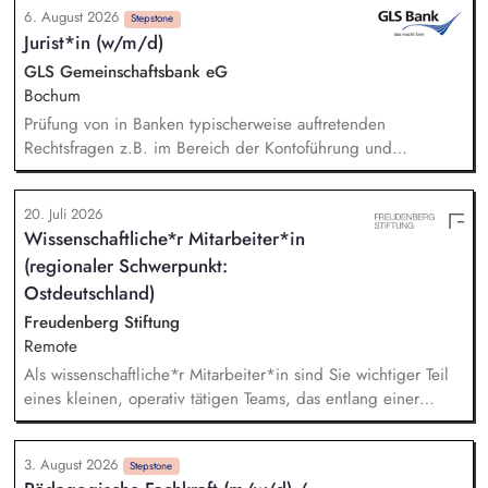
6. August 2026
Angebotserstellung bis zur eigenverantwortlichen Umsetzung.
Stepstone
Jurist*in (w/m/d)
Auf Basis der jeweiligen Herausforderungen entwickelst du
passgenaue Beratungsprozesse und berätst Organisationen zu
GLS Gemeinschaftsbank eG
zentralen Fragen ihrer finanziellen Steuerung und
Bochum
strategischen Weiterentwicklung.
Prüfung von in Banken typischerweise auftretenden
Rechtsfragen z.B. im Bereich der Kontoführung und
Kreditvergabe sowie GLS typischen Fragestellungen z.B. zu
Nachhaltigkeit und Genossenschaftsrecht. Aufklärung von
20. Juli 2026
Sachverhalten und Erarbeiten und Bewerten von
Wissenschaftliche*r Mitarbeiter*in
Lösungsmöglichkeiten. Unabhängige, lösungsorientierte
(regionaler Schwerpunkt:
Rechtsberatung der internen Abteilungen der GLS Bank.
Gestaltung von Rechtsverhältnissen, selbständiges Führen von
Ostdeutschland)
Verhandlungen, Verwirklichung von Rechten.
Freudenberg Stiftung
Zusammenarbeit mit und Begleitung von externen
Remote
Rechtsanwält*innen im Rahmen von Beratungsmandaten und
Als wissenschaftliche*r Mitarbeiter*in sind Sie wichtiger Teil
Rechtsstreitigkeiten.
eines kleinen, operativ tätigen Teams, das entlang einer
klaren Programmatik langfristig soziale Innovation
implementiert. Sie unterstützen die Geschäftsführung bei der
3. August 2026
Umsetzung der Stiftungsprogrammatik und entwickeln dabei
Stepstone