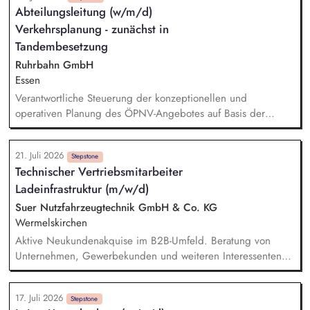
Abteilungsleitung (w/m/d)
Weiterentwicklung von Leitlinien, Verhaltenskodizes und dem
Verkehrsplanung - zunächst in
Meldesystem. Förderung einer offenen Feedback- und
Beschwerdekultur innerhalb der Organisation.
Tandembesetzung
Ruhrbahn GmbH
Essen
Verantwortliche Steuerung der konzeptionellen und
operativen Planung des ÖPNV-Angebotes auf Basis der
Nahverkehrspläne der Städte Essen und Mülheim an der
Ruhr. Strategische und operative Weiterentwicklung der
21. Juli 2026
Fahrplanung und das Hand in Hand mit der Digitalisierung
Stepstone
Technischer Vertriebsmitarbeiter
und Weiterentwicklung der Fähigkeiten des Teams.
Ladeinfrastruktur (m/w/d)
Sicherstellung der kundenorientierten, vernetzten und
wirtschaftlichen Angebotsqualität durch eine adäquate
Suer Nutzfahrzeugtechnik GmbH & Co. KG
Planung – von der Strategie bis in die operative
Wermelskirchen
Fahrplanung, einschließlich Baustellen und Kurzfrist-
Aktive Neukundenakquise im B2B-Umfeld. Beratung von
Maßnahmen.
Unternehmen, Gewerbekunden und weiteren Interessenten
rund um Ladeinfrastruktur und Ladesäulen. Analyse
individueller Kundenanforderungen und Entwicklung
17. Juli 2026
passender Lösungen. Erstellung und Nachverfolgung von
Stepstone