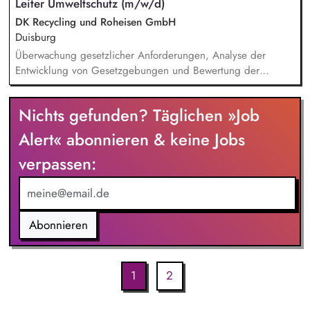
Leiter Umweltschutz (m/w/d)
Angeboten. Begleitung von Projekten von der ersten Anfrage
bis zur Umsetzung. Zusammenarbeit mit internen Teams,
DK Recycling und Roheisen GmbH
Technik und externen Partnern.
Duisburg
Überwachung gesetzlicher Anforderungen, Analyse der
Entwicklung von Gesetzgebungen und Bewertung der
Auswirkungen auf den Betrieb Aktive Tätigkeit als
Immissionsschutz-, Abfall- und Gewässerschutzbeauftragter
Nichts gefunden? Täglichen »Job
Betreuung der REACh Registrierungen Pflege, Lenkung und
Weiterentwicklung interner Systeme zum Umweltmanagement
Alert« abonnieren & keine Jobs
(ISO 14001) Verantwortung für die Durchführung aller
verpassen:
Aufgaben im europäischen Emissionshandelssystem Führung
und Pflege des Genehmigungs- und Anlagenkatasters
Abonnieren
1
2