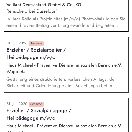
Reporting sowie transparente und zeitnahe Kommunikation
Vaillant Deutschland GmbH & Co. KG
über alle relevanten Entwicklungen. Teilnahme an
Remscheid bei Düsseldorf
Familienbesuchen und Netzwerktreffen. Vorbereitung und
In Ihrer Rolle als Projektleiter (m/w/d) Photovoltaik leisten Sie
Teilnahme an Hilfeplanungen. Proaktives Netzwerken in
einen direkten Beitrag zur Energiewende und begleiten
verschiedenen Anlaufstellen.
Photovoltaik-Projekte von der ersten Planung bis zur
erfolgreichen Übergabe an unsere Kunden. Sie prüfen die
31. Juli 2026
technische Machbarkeit von Photovoltaik-Projekten, erstellen
Stepstone
Erzieher / Sozialarbeiter /
die Projektplanung und entwickeln individuelle Lösungen für
Heilpädagoge m/w/d
unsere Kunden. Zu Ihren Aufgaben gehören außerdem die
Erstellung von Angeboten, die Materialplanung sowie die
Haus Michael - Präventive Dienste im sozialen Bereich e.V.
Beschaffung aller erforderlichen Komponenten wie Module,
Wuppertal
Wechselrichter und Unterkonstruktionen.
Gestaltung eines strukturierten, verlässlichen Alltags, der
Sicherheit und Orientierung bietet. Beziehungsarbeit mit
Kindern und Jugendlichen unter Berücksichtigung ihrer
individuellen Lebensgeschichten. Systemisches Denken:
31. Juli 2026
Zusammenhänge erkennen, Verhalten einordnen, Muster
Stepstone
Erzieher / Sozialpädagoge /
verstehen. Förderung von Identitätsentwicklung, Selbstwert
Heilpädagoge m/w/d
und individuellen Stärken. Begleitung in lebenspraktischen
Bereichen (Alltag, Schule, Freizeit, Verantwortung).
Haus Michael - Präventive Dienste im sozialen Bereich e.V.
Zusammenarbeit mit Eltern, Sorgeberechtigten, Schulen,