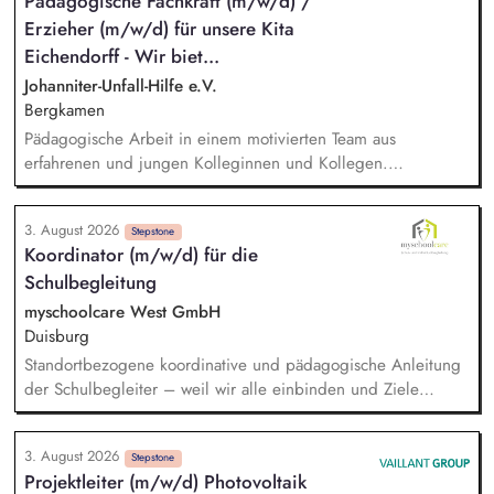
Pädagogische Fachkraft (m/w/d) /
die Internationalisierungsstrategie der Stiftung weiter. Sie
Erzieher (m/w/d) für unsere Kita
übersetzen wissenschaftliche Erkenntnisse in
alltagsangebundene Handlungsansätze entlang unserer
Eichendorff - Wir biet...
Stiftungsprogrammatik.
Johanniter-Unfall-Hilfe e.V.
Bergkamen
Pädagogische Arbeit in einem motivierten Team aus
erfahrenen und jungen Kolleginnen und Kollegen.
Begleitung und Unterstützung der Kinder im Alltag durch
entwicklungsgerechte Angebote. Beobachtung und
3. August 2026
Dokumentation der individuellen Bildungsthemen der Kinder.
Stepstone
Koordinator (m/w/d) für die
Aufbau und Pflege einer kompetenten und verlässlichen
Schulbegleitung
Erziehungspartnerschaft mit den Eltern. Zusammenarbeit mit
dem Team der Einrichtung, den Erziehungsberechtigten und
myschoolcare West GmbH
dem Träger.
Duisburg
Standortbezogene koordinative und pädagogische Anleitung
der Schulbegleiter – weil wir alle einbinden und Ziele
gemeinsam feiern. Verlässliche Ansprechperson für die Ämter
und Schulen sowie für die Erziehungsberechtigten – weil wir
3. August 2026
tun, was wir sagen. Kontaktaufnahme zu komplementären
Stepstone
Projektleiter (m/w/d) Photovoltaik
Hilfeeinrichtungen. Regelmäßiges vorbereitendes Daten-