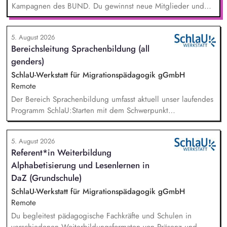
Kampagnen des BUND. Du gewinnst neue Mitglieder und
stärkst damit langfristig den Umwelt- und Naturschutz. Du
beantwortest Fragen zu Umwelt-, Arten- und Klimaschutz nach
5. August 2026
bestem Wissen und Gewissen. Du unterstützt Kampagnen
Bereichsleitung Sprachenbildung (all
und Aktionen, beispielsweise durch das Sammeln von
genders)
Unterschriften für Petitionen.
SchlaU-Werkstatt für Migrationspädagogik gGmbH
Remote
Der Bereich Sprachenbildung umfasst aktuell unser laufendes
Programm SchlaU:Starten mit dem Schwerpunkt
"Alphabetisierung in DaZ für die Grundschule" sowie
zukünftig weitere auf Unterrichtsmaterial bezogene Projekte
5. August 2026
mit den Schwerpunkten sprachensensibles und
Referent*in Weiterbildung
rassismuskritisches Deutschlernen von der Grundschule bis in
Alphabetisierung und Lesenlernen in
die Berufliche Bildung. Der Bereich Sprachenbildung
entwickelt in seinen Projekten dazu zielgruppengerechte und
DaZ (Grundschule)
innovative Unterrichtsmaterialien und begleitet pädagogische
SchlaU-Werkstatt für Migrationspädagogik gGmbH
Fachkräfte mit daran angeschlossenen
Remote
Weiterbildungsangeboten online wie offline.
Du begleitest pädagogische Fachkräfte und Schulen in