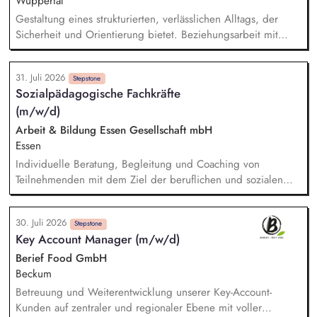
Wuppertal
Therapeut*innen und Jugendämtern.
Gestaltung eines strukturierten, verlässlichen Alltags, der
Sicherheit und Orientierung bietet. Beziehungsarbeit mit
Kindern und Jugendlichen unter Berücksichtigung ihrer
individuellen Lebensgeschichten. Systemisches Denken:
31. Juli 2026
Zusammenhänge erkennen, Verhalten einordnen, Muster
Stepstone
Sozialpädagogische Fachkräfte
verstehen. Förderung von Identitätsentwicklung, Selbstwert
(m/w/d)
und individuellen Stärken. Begleitung in lebenspraktischen
Bereichen (Alltag, Schule, Freizeit, Verantwortung).
Arbeit & Bildung Essen Gesellschaft mbH
Zusammenarbeit mit Eltern, Sorgeberechtigten, Schulen,
Essen
Therapeut*innen und Jugendämtern.
Individuelle Beratung, Begleitung und Coaching von
Teilnehmenden mit dem Ziel der beruflichen und sozialen
Integration. Durchführung von Potenzial- und
Kompetenzanalysen sowie Erstellung und Umsetzung
30. Juli 2026
individueller Förder- und Integrationspläne. Unterstützung bei
Stepstone
Key Account Manager (m/w/d)
der beruflichen Orientierung, Stellensuche, Erstellung von
Bewerbungsunterlagen und Vermittlung in Ausbildung oder
Berief Food GmbH
Arbeit. Planung, Durchführung und Nachbereitung von
Beckum
Einzelcoachings, Gruppenangeboten und Seminaren zu
Betreuung und Weiterentwicklung unserer Key-Account-
arbeitsmarkt- und berufsbezogenen Themen. Beratung in
Kunden auf zentraler und regionaler Ebene mit voller