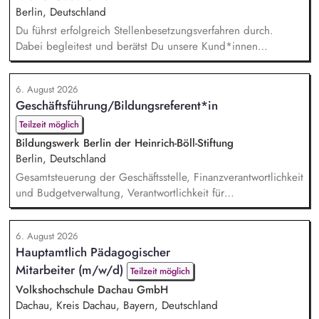
Berlin, Deutschland
Du führst erfolgreich Stellenbesetzungsverfahren durch.
Dabei begleitest und berätst Du unsere Kund*innen
partnerschaftlich – vom Auftaktbriefing bis zur erfolgreichen
Besetzung. Du hältst die Fäden in unserem Team
6. August 2026
Personalberatung zusammen und bist erste*r
Geschäftsführung/Bildungsreferent*in
Ansprechpartner*in sowie wichtigste*r Sparringspartner*in
für drei Kolleg*innen. Zudem bist Du Teil des Leitungskreises
Teilzeit möglich
zur strategisch...
Bildungswerk Berlin der Heinrich-Böll-Stiftung
Berlin, Deutschland
Gesamtsteuerung der Geschäftsstelle, Finanzverantwortlichkeit
und Budgetverwaltung, Verantwortlichkeit für
Zuwendungsanträge, Verwendungsnachweise und
Sachberichte für unterschiedliche Zuwendungsgeber,
6. August 2026
Kommunikation mit Zuwendungsgebern, Personalführung
Hauptamtlich Pädagogischer
(Personalfürsorge, Mitarbeiter*innengespräche), Entwicklung
Mitarbeiter (m/w/d)
von Leitlinien des Bildungsprogramms, Gremien- und
Teilzeit möglich
politische Vernetzungsarbeit...
Volkshochschule Dachau GmbH
Dachau, Kreis Dachau, Bayern, Deutschland