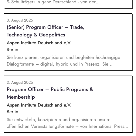
& Schulträger) in ganz Deutschland - von der
Leadgenerierung bis zum Vertragsabschluss. Dabei arbeitest
du sowohl mit selbst generierten Leads als auch mit
3. August 2026
qualifizierten Inbound-Anfragen in einem typischen Sales-
(Senior) Program Officer – Trade,
Zyklus von rund zwei Monaten. Außerdem repräsentierst du
Technology & Geopolitics
uns auf Messen, Konferenzen und Veranstaltungen im
Bildungsbereich und...
Aspen Institute Deutschland e.V.
Berlin
Sie konzipieren, organisieren und begleiten hochrangige
Dialogformate – digital, hybrid und in Präsenz. Sie
identifizieren aktuelle Entwicklungen in den Bereichen
Handel, Technologie, Geopolitik und wirtschaftliche
3. August 2026
Sicherheit und bereiten diese für Veranstaltungen,
Program Officer – Public Programs &
Hintergrundgespräche, Publikationen und politische
Membership
Diskussionen auf. Sie identifizieren und gewinnen
Referent*innen sowie Diskuss...
Aspen Institute Deutschland e.V.
Berlin
Sie entwickeln, konzipieren und organisieren unsere
öffentlichen Veranstaltungsformate – von International Press
Roundtables, Deep Dive Discussions und Aspen Fireside