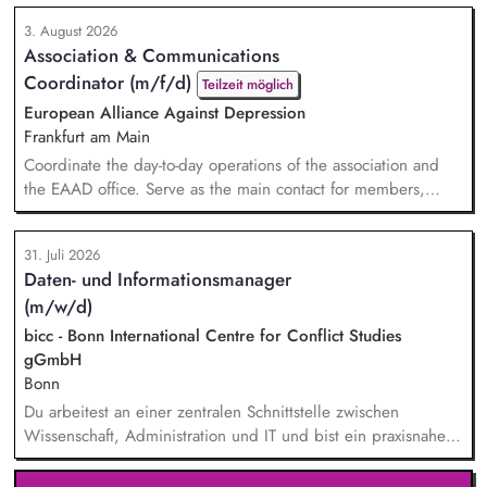
Chats bis hin zu besonderen Formaten wie der Aspen
3. August 2026
Summer Party, der Aspen Gala und neuen
Association & Communications
Veranstaltungsformaten. Sie identifizieren aktuelle politische
Coordinator (m/f/d)
Themen und gewinnen hochrangige Referentinnen sowie
Teilzeit möglich
Diskussionspartnerinnen a...
European Alliance Against Depression
Frankfurt am Main
Coordinate the day-to-day operations of the association and
the EAAD office. Serve as the main contact for members,
partners and general enquiries. Support the Board of
Directors by organising meetings, preparing documents and
31. Juli 2026
following up on decisions. Coordinate the association's
Daten- und Informationsmanager
website, newsletters and social media. Support awareness
(m/w/d)
campaigns and communication activities. Coordinate and
devel...
bicc - Bonn International Centre for Conflict Studies
gGmbH
Bonn
Du arbeitest an einer zentralen Schnittstelle zwischen
Wissenschaft, Administration und IT und bist ein praxisnaher
Allrounder in den verschiedenen Themenbereichen. In dieser
Rolle betreust Du unsere Bibliothek, entwickelst unser