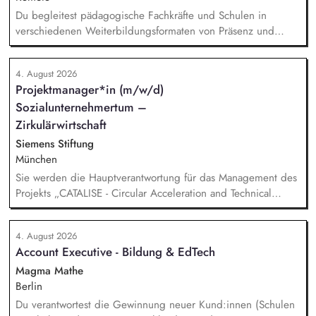
Du begleitest pädagogische Fachkräfte und Schulen in
verschiedenen Weiterbildungsformaten von Präsenz und
Online-Workshops bis hin zu pädogischen Tagen und erstellst
Online-Selbstlernkurse für unsere Plattform schlau-lernen.org.
4. August 2026
Die inhaltlichen Schwerpunkte liegen dabei auf den
Projektmanager*in (m/w/d)
Bereichen Lesen lernen, Mehrsprachigkeitsbewusstsein und
Sozialunternehmertum –
Alphabetisierung in der Grundschule.
Zirkulärwirtschaft
Siemens Stiftung
München
Sie werden die Hauptverantwortung für das Management des
Projekts „CATALISE - Circular Acceleration and Technical
Assistance for Local Innovation and Sustainable Enterprises
4. August 2026
Account Executive - Bildung & EdTech
Magma Mathe
Berlin
Du verantwortest die Gewinnung neuer Kund:innen (Schulen