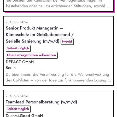
Sie beraten die Kundschaft bei Vermögensübertragen in
bestehenden oder neu zu errichtenden Stiftungen, sowohl zu
Lebzeiten als auch im Rahmen der Nachlassplanung. Sie
übernehmen eigenverantwortlich alle relevanten Aufgaben
7. August 2026
bei der Testamentsvollstreckung und Nachlassverwaltung. Sie
Senior Produkt Manager:in –
wirken aktiv an Werbemaßnahmen im Stiftungs- und
Klimaschutz im Gebäudebestand /
Nachlassmanagement mit, auch in kreativer Hinsicht.
Serielle Sanierung (m/w/d)
Hybrid
Teilzeit möglich
Quereinsteiger:innen willkommen
DEPACT GmbH
Berlin
Du übernimmst die Verantwortung für die Weiterentwicklung
des CoPiloten – von der Idee zur funktionierenden Lösung.
Im Zentrum stehen die Umsetzung und Implementierung: Du
verstehst die zugrunde liegenden Prozesse, optimierst sie,
7. August 2026
und entwickelst daraus unser Produkt weiter, zusammen mit
Teamlead Personalberatung (w/m/d)
unseren Partnern der Branche.
Teilzeit möglich
Talents4Good GmbH