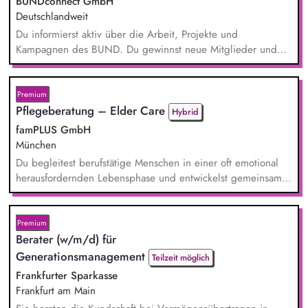
BUNDconnect GmbH
Deutschlandweit
Du informierst aktiv über die Arbeit, Projekte und
Kampagnen des BUND. Du gewinnst neue Mitglieder und
stärkst damit langfristig den Umwelt- und Naturschutz. Du
beantwortest Fragen zu Umwelt-, Arten- und Klimaschutz nach
bestem Wissen und Gewissen. Du unterstützt Kampagnen
Premium
und Aktionen, beispielsweise durch das Sammeln von
Pflegeberatung – Elder Care
Hybrid
Unterschriften für Petitionen.
famPLUS GmbH
München
Du begleitest berufstätige Menschen in einer oft emotional
herausfordernden Lebensphase und entwickelst gemeinsam
mit ihnen individuelle Lösungen. Zu deinen Aufgaben
gehören: Individuelle Beratung von pflegenden und
sorgenden Angehörigen, Case Management und Entwicklung
Premium
passgenauer Unterstützungslösungen, Vermittlung von Pflege-
Berater (w/m/d) für
und Unterstützungsangeboten, Planung und Durchführung
Generationsmanagement
Teilzeit möglich
von Pro...
Frankfurter Sparkasse
Frankfurt am Main