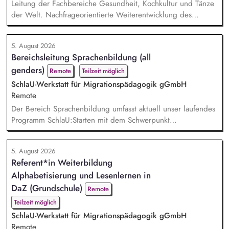
Leitung der Fachbereiche Gesundheit, Kochkultur und Tänze
der Welt. Nachfrageorientierte Weiterentwicklung des
Programmangebotes. Pädagogische Planung, inhaltliche
Entwicklung des Profils und Organisation des Angebots.
5. August 2026
Fachliche Auswahl von Kursleitenden sowie deren
Bereichsleitung Sprachenbildung (all
methodische und didaktische Beratung. Budgetsteuerung
genders)
sowie betriebswirtschaftliche Planung in den betreffenden
Remote
Teilzeit möglich
Fachbereichen. Mita...
SchlaU-Werkstatt für Migrationspädagogik gGmbH
Remote
Der Bereich Sprachenbildung umfasst aktuell unser laufendes
Programm SchlaU:Starten mit dem Schwerpunkt
"Alphabetisierung in DaZ für die Grundschule" sowie
zukünftig weitere auf Unterrichtsmaterial bezogene Projekte
5. August 2026
mit den Schwerpunkten sprachensensibles und
Referent*in Weiterbildung
rassismuskritisches Deutschlernen von der Grundschule bis in
Alphabetisierung und Lesenlernen in
die Berufliche Bildung. Der Bereich Sprachenbildung
entwickelt in seinen Proj...
DaZ (Grundschule)
Remote
Teilzeit möglich
SchlaU-Werkstatt für Migrationspädagogik gGmbH
Remote