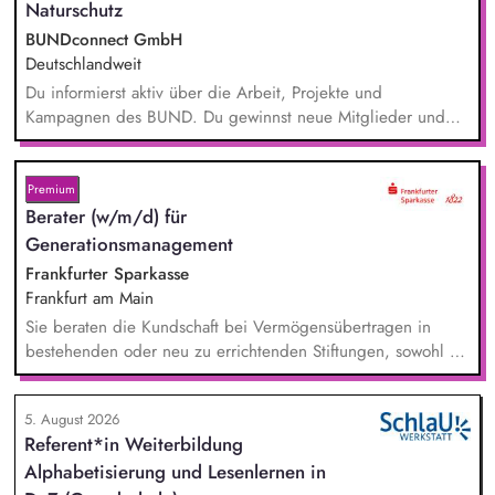
Naturschutz
BUNDconnect GmbH
Deutschlandweit
Du informierst aktiv über die Arbeit, Projekte und
Kampagnen des BUND. Du gewinnst neue Mitglieder und
stärkst damit langfristig den Umwelt- und Naturschutz. Du
beantwortest Fragen zu Umwelt-, Arten- und Klimaschutz nach
bestem Wissen und Gewissen. Du unterstützt Kampagnen
Premium
und Aktionen, beispielsweise durch das Sammeln von
Berater (w/m/d) für
Unterschriften für Petitionen.
Generationsmanagement
Frankfurter Sparkasse
Frankfurt am Main
Sie beraten die Kundschaft bei Vermögensübertragen in
bestehenden oder neu zu errichtenden Stiftungen, sowohl zu
Lebzeiten als auch im Rahmen der Nachlassplanung. Sie
übernehmen eigenverantwortlich alle relevanten Aufgaben
5. August 2026
bei der Testamentsvollstreckung und Nachlassverwaltung. Sie
Referent*in Weiterbildung
wirken aktiv an Werbemaßnahmen im Stiftungs- und
Alphabetisierung und Lesenlernen in
Nachlassmanagement mit, auch in kreativer Hinsicht.