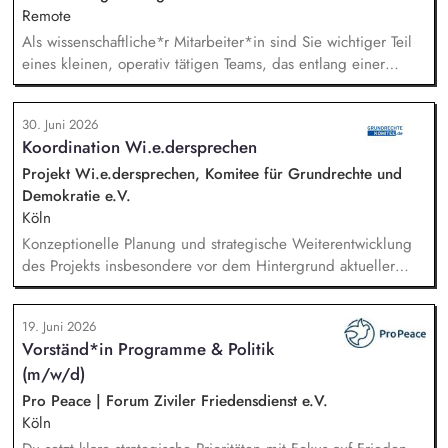
Remote
Als wissenschaftliche*r Mitarbeiter*in sind Sie wichtiger Teil
eines kleinen, operativ tätigen Teams, das entlang einer
klaren Programmatik langfristig soziale Innovation
implementiert. Sie unterstützen die Geschäftsführung bei der
30. Juni 2026
Umsetzung der Stiftungsprogrammatik und entwickeln dabei
Koordination Wi.e.dersprechen
die Internationalisierungsstrategie der Stiftung weiter. Sie
übersetzen wissenschaftliche Erkenntnisse in
Projekt Wi.e.dersprechen, Komitee für Grundrechte und
alltagsangebundene Handlungsansätze entlang unserer
Demokratie e.V.
Stiftungsprogrammatik.
Köln
Konzeptionelle Planung und strategische Weiterentwicklung
des Projekts insbesondere vor dem Hintergrund aktueller
politischer Entwicklungen in den Projektregionen,
Öffentlichkeitsarbeit Print und web in Deutsch und Englisch,
19. Juni 2026
Vertretung des Projekts bei Vorträgen, Netzwerk- u.
Vorständ*in Programme & Politik
Fundraisingveranstaltungen, Weiterentwicklung des
(m/w/d)
Privatspendenfundraisings, regelmäßige Kommunikation mit
und das Gewinnen von (neuen) Spender*innen, Organisation
Pro Peace | Forum Ziviler Friedensdienst e.V.
und Begleitung der etwa jährlich stattfindenden
Köln
Dialogseminare.