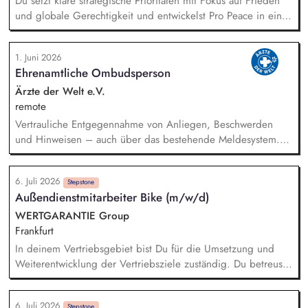
Du setzt klare strategische Prioritäten mit Fokus auf Frieden
und globale Gerechtigkeit und entwickelst Pro Peace in einer
Phase der Neuausrichtung zukunftsfähig weiter. Du steuerst
die Programme im In- und Ausland, die Kommunikation und
1. Juni 2026
die Akademie für Konflikttransformation und entwickelst den
Ehrenamtliche Ombudsperson
methodischen Ansatz gemeinsam mit den Fachbereichen
kontinuierlich weiter. Du sicherst und diversifizierst
Ärzte der Welt e.V.
Einnahmen und verantwortest das strategische Fundraising.
remote
Vertrauliche Entgegennahme von Anliegen, Beschwerden
und Hinweisen – auch über das bestehende Meldesystem.
Vermittlung bei Konflikten und Unterstützung bei
Klärungsprozessen. Konzeption und Durchführung von
6. Juli 2026
Schulungen und Sensibilisierungsformaten. Mitwirkung an der
Stepstone
Außendienstmitarbeiter Bike (m/w/d)
Weiterentwicklung von Leitlinien, Verhaltenskodizes und dem
Meldesystem. Förderung einer offenen Feedback- und
WERTGARANTIE Group
Beschwerdekultur innerhalb der Organisation.
Frankfurt
In deinem Vertriebsgebiet bist Du für die Umsetzung und
Weiterentwicklung der Vertriebsziele zuständig. Du betreust
und motivierst unsere aktiven Partner, führst Gespräche mit
Inhabern, Marktleitern und Geschäftsführern zur Analyse von
6. Juli 2026
Stepstone