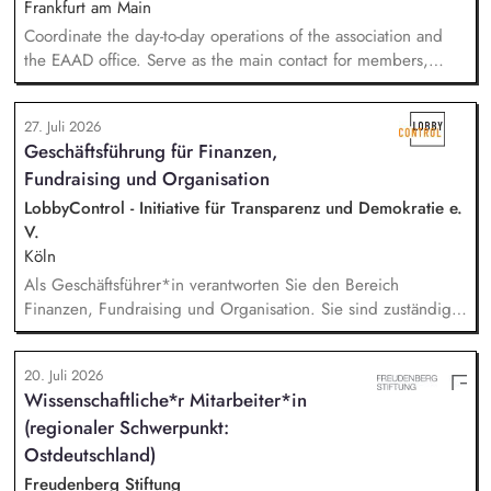
Frankfurt am Main
Coordinate the day-to-day operations of the association and
the EAAD office. Serve as the main contact for members,
partners and general enquiries. Support the Board of
Directors by organising meetings, preparing documents and
27. Juli 2026
following up on decisions. Coordinate the association's
Geschäftsführung für Finanzen,
website, newsletters and social media. Support awareness
Fundraising und Organisation
campaigns and communication activities. Coordinate and
develop EAAD's fundraising activities.
LobbyControl - Initiative für Transparenz und Demokratie e.
V.
Köln
Als Geschäftsführer*in verantworten Sie den Bereich
Finanzen, Fundraising und Organisation. Sie sind zuständig
für die Finanzplanung, das Controlling und die Organisation
des Rechnungswesens. Sie leiten das Fundraising-Team und
20. Juli 2026
entwickeln eine nachhaltige Fundraising Strategie. Sie sind
Wissenschaftliche*r Mitarbeiter*in
verantwortlich für das Personalmanagement und die operative
(regionaler Schwerpunkt:
Steuerung von Prozessen zur Organisationsentwicklung.
Ostdeutschland)
Freudenberg Stiftung