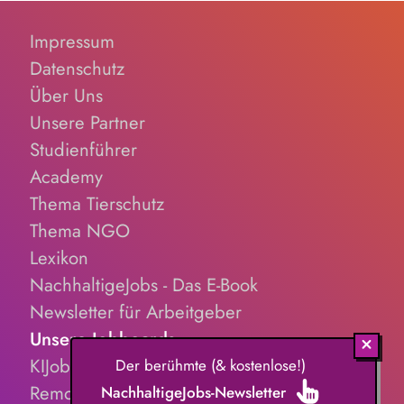
Impressum
Datenschutz
Über Uns
Unsere Partner
Studienführer
Academy
Thema Tierschutz
Thema NGO
Lexikon
NachhaltigeJobs - Das E-Book
Newsletter für Arbeitgeber
Unsere Jobboards
KIJobs.de
Der berühmte (& kostenlose!)
RemoteJobs.de
NachhaltigeJobs-Newsletter