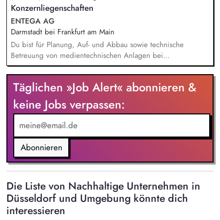
sowie externen Ansprechpartnern zusammen. Du wirkst bei
Konzernliegenschaften
der Kontierung und Buchung steuerlicher Geschäftsvorfälle
ENTEGA AG
mit.
Darmstadt bei Frankfurt am Main
Du bist für Planung, Auf- und Abbau sowie technische
Betreuung von medientechnischen Anlagen bei
Veranstaltungen verantwortlich. Die Annahme von
haustechnischen Störungen via Telefon, E-Mail und MS-Teams
Täglichen »Job Alert« abonnieren &
im Konzern zählt zu deinen Aufgaben. Bei der Pflege der
technischen Daten ins CAFM-System verlassen wir uns auf
keine Jobs verpassen:
dich. Auch bei der Installation, Reparatur und Wartung an
elektro- und haustechnischen Anlagen in den
Konzernliegenschaften kannst du das Team unterstützen. Die
Übernahme der Rufbereitschaft für Konzernliegenschaften
Abonnieren
rundet dein Aufgabengebiet ab.
Die Liste von Nachhaltige Unternehmen in
Düsseldorf und Umgebung könnte dich
interessieren