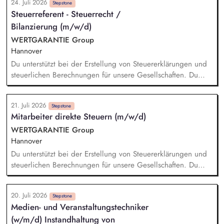
24. Juli 2026
Stepstone
Steuerreferent - Steuerrecht /
Bilanzierung (m/w/d)
WERTGARANTIE Group
Hannover
Du unterstützt bei der Erstellung von Steuererklärungen und
steuerlichen Berechnungen für unsere Gesellschaften. Du
wirkst bei der Erstellung von Steuerbilanzen und E-Bilanzen
mit und sorgst für die Einhaltung aktueller steuerlicher
21. Juli 2026
Vorgaben. Du prüfst Steuerbescheide und analysierst
Stepstone
Mitarbeiter direkte Steuern (m/w/d)
steuerliche Sachverhalte auf mögliche Abweichungen. Du
unterstützt bei Betriebsprüfungen und arbeitest mit internen
WERTGARANTIE Group
sowie externen Ansprechpersonen zusammen. Du wirkst bei
Hannover
der Kontierung und Buchung steuerlicher Geschäftsvorfälle
Du unterstützt bei der Erstellung von Steuererklärungen und
mit.
steuerlichen Berechnungen für unsere Gesellschaften. Du
wirkst bei der Erstellung von Steuerbilanzen und E-Bilanzen
mit und sorgst für die Einhaltung aktueller steuerlicher
20. Juli 2026
Vorgaben. Du prüfst Steuerbescheide und analysierst
Stepstone
Medien- und Veranstaltungstechniker
steuerliche Sachverhalte auf mögliche Abweichungen. Du
(w/m/d) Instandhaltung von
unterstützt bei Betriebsprüfungen und arbeitest mit internen