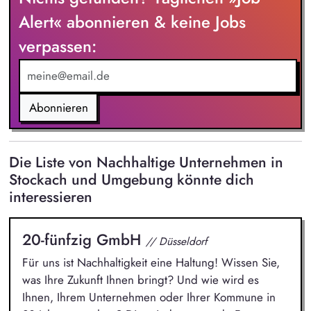
Deinem Verantwortungsbereich. Dir obliegt die Abstimmung
Alert« abonnieren & keine Jobs
und Koordination innerhalb des Projektteams, damit alles
verpassen:
reibungslos verläuft. Elektrikern vor Ort stehst Du telefonisch
und remote unterstützend zur Seite. Die Anmeldung und
Kommunikation mit Netzbetreibern steuerst Du sicher und
effizient.
Abonnieren
Die Liste von Nachhaltige Unternehmen in
Stockach und Umgebung könnte dich
interessieren
20-fünfzig GmbH
// Düsseldorf
Für uns ist Nachhaltigkeit eine Haltung! Wissen Sie,
was Ihre Zukunft Ihnen bringt? Und wie wird es
Ihnen, Ihrem Unternehmen oder Ihrer Kommune in