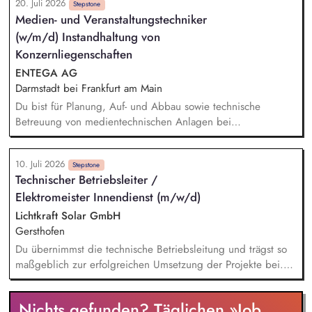
20. Juli 2026
Stepstone
Medien- und Veranstaltungstechniker
(w/m/d) Instandhaltung von
Konzernliegenschaften
ENTEGA AG
Darmstadt bei Frankfurt am Main
Du bist für Planung, Auf- und Abbau sowie technische
Betreuung von medientechnischen Anlagen bei
Veranstaltungen verantwortlich. Die Annahme von
haustechnischen Störungen via Telefon, E-Mail und MS-Teams
10. Juli 2026
im Konzern zählt zu deinen Aufgaben. Bei der Pflege der
Stepstone
Technischer Betriebsleiter /
technischen Daten ins CAFM-System verlassen wir uns auf
Elektromeister Innendienst (m/w/d)
dich. Auch bei der Installation, Reparatur und Wartung an
elektro- und haustechnischen Anlagen in den
Lichtkraft Solar GmbH
Konzernliegenschaften kannst du das Team unterstützen. Die
Gersthofen
Übernahme der Rufbereitschaft für Konzernliegenschaften
Du übernimmst die technische Betriebsleitung und trägst so
rundet dein Aufgabengebiet ab.
maßgeblich zur erfolgreichen Umsetzung der Projekte bei.
Deine Expertise setzt Du ein, um Photovoltaikanlagen zu
planen und zu projektieren. Die Erstellung, Prüfung und
Nichts gefunden? Täglichen »Job
Freigabe prozesstechnischer Dokumentationen liegt in